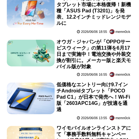
タブレット市場に本格復帰！新機
種「ASUS Pad (T3201)」を発
表、12.2インチミッドレンジモデ
ルに
2026/06/06 18:55
memn0ck
オウガ・ジャパンが「OPPOサー
ビスウィーク」の第11弾を6月17
日まで実施中！電池交換や外装交
換が割引に。メーカー版と楽天モ
バイル版が対象
2026/06/06 16:55
memn0ck
低価格なエントリー向け9.7イン
チAndroidタブレット「POCO
Pad C1」が日本で発売へ！Wi-Fi
版「2603APC14G」が技適を通
過
2026/06/06 13:55
memn0ck
ワイモバイルオンラインストアに
て「事務手数料無料キャンペー