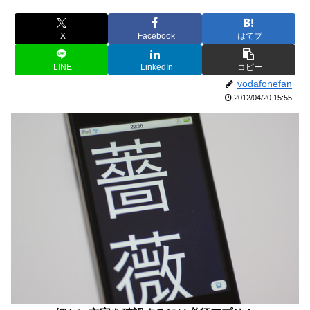
X
Facebook
はてブ
LINE
LinkedIn
コピー
vodafonefan
2012/04/20 15:55