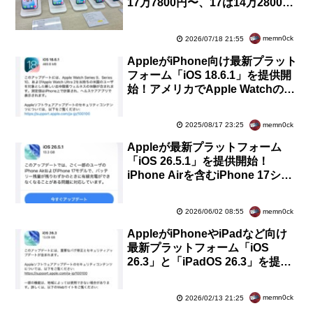
17万7800円〜、17は14万2800
円〜など。最大＋2万5000円に
memn0ck
2026/07/18 21:55
AppleがiPhone向け最新プラット
フォーム「iOS 18.6.1」を提供開
始！アメリカでApple Watchの新
しい血中酸素ウェルネスに対応
memn0ck
2025/08/17 23:25
Appleが最新プラットフォーム
「iOS 26.5.1」を提供開始！
iPhone Airを含むiPhone 17シリ
ーズのみが対象。充電の不具合を
修正
memn0ck
2026/06/02 08:55
AppleがiPhoneやiPadなど向け
最新プラットフォーム「iOS
26.3」と「iPadOS 26.3」を提供
開始！重要な不具合を脆弱性を修
正など
memn0ck
2026/02/13 21:25