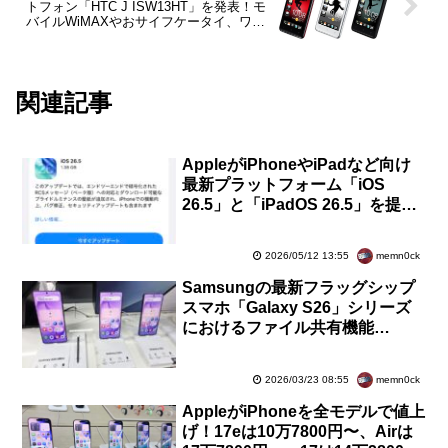
トフォン「HTC J ISW13HT」を発表！モ
バイルWiMAXやおサイフケータイ、ワン
セグ、赤外線に対応
関連記事
AppleがiPhoneやiPadなど向け
最新プラットフォーム「iOS
26.5」と「iPadOS 26.5」を提供
開始！RCSメッセージのE2E暗号
化対応など
memn0ck
2026/05/12 13:55
Samsungの最新フラッグシップ
スマホ「Galaxy S26」シリーズ
におけるファイル共有機能
「Quick Share」が「AirDrop」
に3月23日より順次対応
memn0ck
2026/03/23 08:55
AppleがiPhoneを全モデルで値上
げ！17eは10万7800円〜、Airは