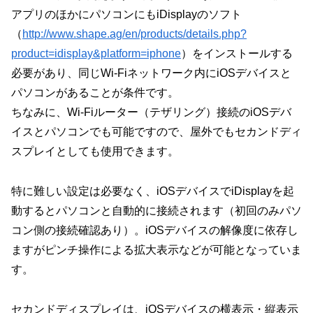
アプリのほかにパソコンにもiDisplayのソフト
（
http://www.shape.ag/en/products/details.php?
product=idisplay&platform=iphone
）をインストールする
必要があり、同じWi-Fiネットワーク内にiOSデバイスと
パソコンがあることが条件です。
ちなみに、Wi-Fiルーター（テザリング）接続のiOSデバ
イスとパソコンでも可能ですので、屋外でもセカンドディ
スプレイとしても使用できます。
特に難しい設定は必要なく、iOSデバイスでiDisplayを起
動するとパソコンと自動的に接続されます（初回のみパソ
コン側の接続確認あり）。iOSデバイスの解像度に依存し
ますがピンチ操作による拡大表示などが可能となっていま
す。
セカンドディスプレイは、iOSデバイスの横表示・縦表示