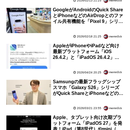
memn0ck
2026/02/13 21:25
GoogleがAndroidのQuick Share
とiPhoneなどのAirDropとのファ
イル共有機能を「Pixel 9」シリー
ズに拡大！ただし、Pixel 9aは除
く
memn0ck
2026/02/18 21:25
AppleがiPhoneやiPadなど向け
最新プラットフォーム「iOS
26.4.2」と「iPadOS 26.4.2」を
提供開始！不具合や脆弱性を修正
memn0ck
2026/04/24 20:25
Samsungの最新フラッグシップ
スマホ「Galaxy S26」シリーズ
がQuick ShareとiPhoneなどの
AirDropとのファイル共有機能に
対応予定
memn0ck
2026/03/21 23:55
Apple、タブレット向け次期プラ
ットフォーム「iPadOS 27」を発
表！iPad（第8世代）やmini（第