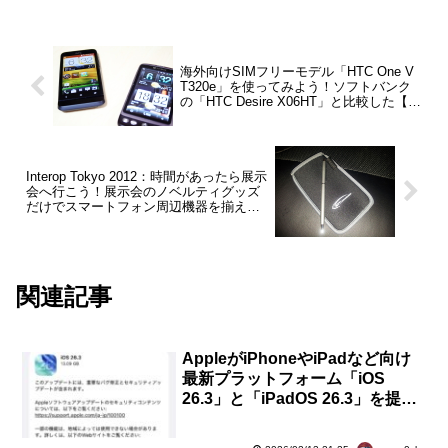
海外向けSIMフリーモデル「HTC One V
T320e」を使ってみよう！ソフトバンク
の「HTC Desire X06HT」と比較した【レ
ビュー】
Interop Tokyo 2012：時間があったら展示
会へ行こう！展示会のノベルティグッズ
だけでスマートフォン周辺機器を揃えて
みた【おまけ企画】
関連記事
AppleがiPhoneやiPadなど向け
最新プラットフォーム「iOS
26.3」と「iPadOS 26.3」を提供
開始！重要な不具合を脆弱性を修
正など