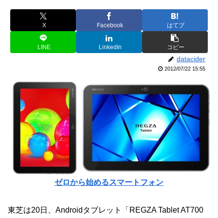
X
Facebook
はてブ
LINE
LinkedIn
コピー
datacider
2012/07/22 15:55
ゼロから始めるスマートフォン
東芝は20日、Androidタブレット「REGZA Tablet AT700