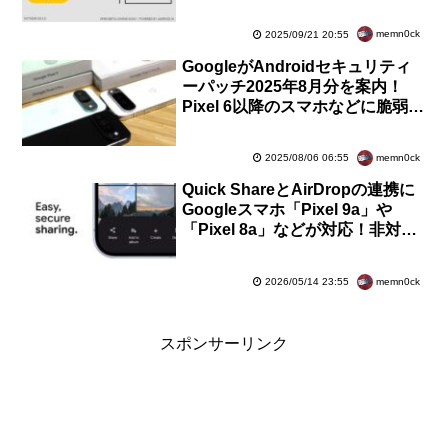
プンベータプログラムをまもなく
開始
memn0ck
2025/09/21 20:55
GoogleがAndroidセキュリティ
ーパッチ2025年8月分を案内！
Pixel 6以降のスマホなどに脆弱
性・不具合の修正を含むソフトウ
ェア更新が提供開始
memn0ck
2025/08/06 06:55
Quick ShareとAirDropの連携に
Googleスマホ「Pixel 9a」や
「Pixel 8a」などが対応！非対応
機種でもQRコードで共有可能に
memn0ck
2026/05/14 23:55
スポンサーリンク