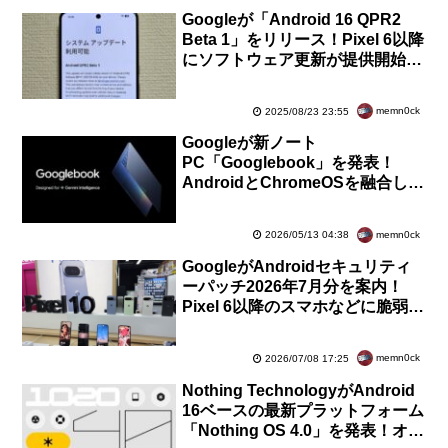
Googleが「Android 16 QPR2
Beta 1」をリリース！Pixel 6以降
にソフトウェア更新が提供開始。
マイナーSDKバージョンを初導入
memn0ck
2025/08/23 23:55
Googleが新ノート
PC「Googlebook」を発表！
AndroidとChromeOSを融合して
「Gemini Intelligence」に対応。
メーカーから今秋に発売
memn0ck
2026/05/13 04:38
GoogleがAndroidセキュリティ
ーパッチ2026年7月分を案内！
Pixel 6以降のスマホなどに脆弱
性・不具合の修正を含むソフトウ
ェア更新が提供開始
memn0ck
2026/07/08 17:25
Nothing TechnologyがAndroid
16ベースの最新プラットフォーム
「Nothing OS 4.0」を発表！オー