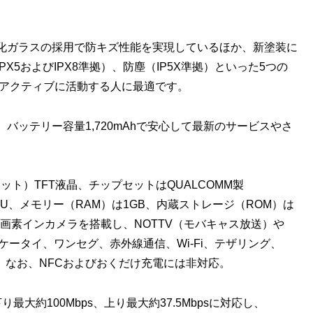
化ガラスの採用で防キズ性能を実現しているほか、新塗装に
5およびIPX8準拠）、防塵（IP5X準拠）といった5つの
ンでアクティブに活動する人に最適です。
バッテリー容量1,720mAhで安心して最新のサービスやさ
0ドット）TFT液晶、チップセットはQUALCOMM製
CPU、メモリー（RAM）は1GB、内蔵ストレージ（ROM）は
0万画素インカメラを搭載し、NOTTV（モバキャス放送）や
イフケータイ、ワンセグ、赤外線通信、Wi-Fi、テザリング、
います。なお、NFCおよびおくだけ充電には非対応。
は下り最大約100Mbps、上り最大約37.5Mbpsに対応し、