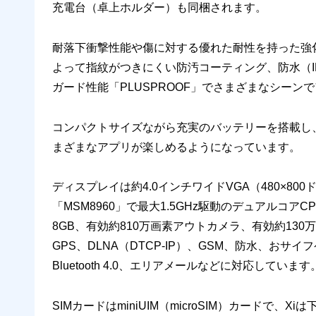
充電台（卓上ホルダー）も同梱されます。
耐落下衝撃性能や傷に対する優れた耐性を持った強
よって指紋がつきにくい防汚コーティング、防水（IPX
ガード性能「PLUSPROOF」でさまざまなシー
コンパクトサイズながら充実のバッテリーを搭載し、
まざまなアプリが楽しめるようになっています。
ディスプレイは約4.0インチワイドVGA（480×80
「MSM8960」で最大1.5GHz駆動のデュアルコア
8GB、有効約810万画素アウトカメラ、有効約13
GPS、DLNA（DTCP-IP）、GSM、防水、おサ
Bluetooth 4.0、エリアメールなどに対応して
SIMカードはminiUIM（microSIM）カードで、Xi