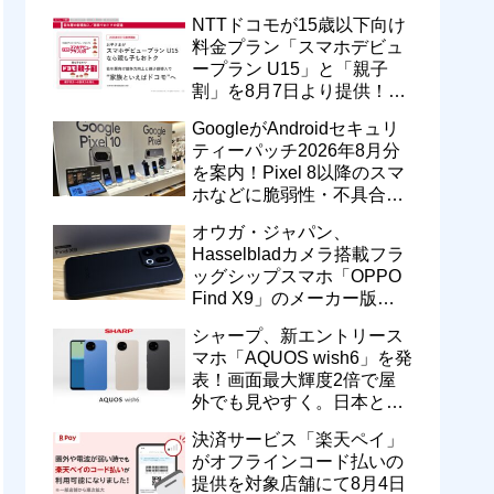
型番「XT2605-6」が技適通
NTTドコモが15歳以下向け
過
料金プラン「スマホデビュ
ープラン U15」と「親子
割」を8月7日より提供！親
のドコモ MAXやahamoも月
GoogleがAndroidセキュリ
77万色
550円割引に
ティーパッチ2026年8月分
を案内！Pixel 8以降のスマ
ホなどに脆弱性・不具合の
修正を含むソフトウェア更
オウガ・ジャパン、
新が提供開始
Hasselbladカメラ搭載フラ
ッグシップスマホ「OPPO
Find X9」のメーカー版
「CPH2797」を1万円値上
シャープ、新エントリース
げ！15万9800円に
マホ「AQUOS wish6」を発
表！画面最大輝度2倍で屋
画素
外でも見やすく。日本と台
湾で9月中旬以降に順次発
決済サービス「楽天ペイ」
売
がオフラインコード払いの
提供を対象店舗にて8月4日