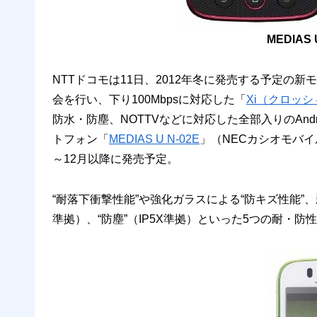
MEDIAS
NTTドコモは11日、2012年冬に発売する予定の新
会を行い、下り100Mbpsに対応した「
Xi（クロッシ
防水・防塵、NOTTVなどに対応した全部入りのAndroid
トフォン「
MEDIAS U N-02E
」（NECカシオモバイ
～12月以降に発売予定。
“耐落下衝撃性能”や強化ガラスによる“防キズ性能”、新
準拠）、“防塵”（IP5X準拠）といった5つの耐・