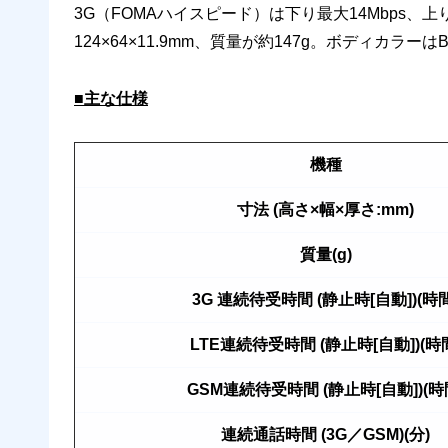
3G（FOMAハイスピード）は下り最大14Mbps、
124×64×11.9mm、質量が約147g。ボディカラーはB
■主な仕様
機種
寸法 (高さ×幅×厚さ:mm)
質量(g)
3G 連続待受時間 (静止時[自動])(時間
LTE連続待受時間 (静止時[自動])(時
GSM連続待受時間 (静止時[自動])(時
連続通話時間 (3G／GSM)(分)