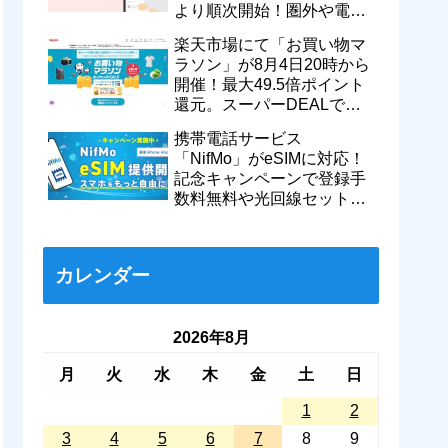
より順次開始！圏外や電波
が弱い時でも支払いが可能
楽天市場にて「お買い物マ
に
ラソン」が8月4日20時から
開催！最大49.5倍ポイント
還元。スーパーDEALで
motorola razr 50が50％還元
携帯電話サービス
など
「NifMo」がeSIMに対応！
記念キャンペーンで登録手
数料無料や光回線セットで
親子それぞれ最大11カ月
770円割引に
カレンダー
2026年8月
月
火
水
木
金
土
日
1
2
3
4
5
6
7
8
9