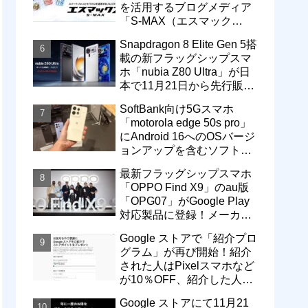
を活用するブログメディア
「S-MAX（エスマック
ス）」について
Snapdragon 8 Elite Gen 5搭
載の新フラッグシップスマ
ホ「nubia Z80 Ultra」が日
本で11月21日から先行販
売！価格は13万3800円から
SoftBank向け5Gスマホ
「motorola edge 50s pro」
にAndroid 16へのOSバージ
ョンアップを含むソフトウ
ェア更新が提供開始
最新フラッグシップスマホ
「OPPO Find X9」のau版
「OPG07」がGoogle Play
対応製品に登録！メーカー
版「CPH2797」とともに発
Google ストアで「紹介プロ
売へ
グラム」が再び開始！紹介
された人はPixelスマホなど
が10％OFF、紹介した人は
最大5万円分ストアポイン
Google ストアにて11月21
ト付与