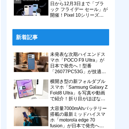
日から12月3日まで「ブラ
ック フライデー セール」が
開催！Pixel 10シリーズや
Pixel 9a・9 Proなどがお得
に
新着記事
未発表な次期ハイエンドス
マホ「POCO F9 Ultra」が
日本で発売へ！型番
「26077PC53G」が技適通
過。大容量10000mAhバッ
横開き型の新フォルダブル
テリー搭載に
スマホ「Samsung Galaxy Z
Fold8 Ultra」を写真や動画
で紹介！折り目がほぼない
8インチ大画面【レポー
大容量7000mAhバッテリー
ト】
搭載の最新ミッドハイスマ
ホ「motorola edge 70
fusion」が日本で発売へ！