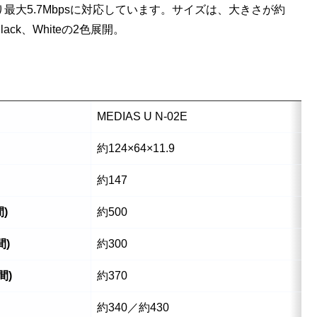
上り最大5.7Mbpsに対応しています。サイズは、大きさが約
lack、Whiteの2色展開。
MEDIAS U N-02E
約124×64×11.9
約147
)
約500
間)
約300
間)
約370
約340／約430