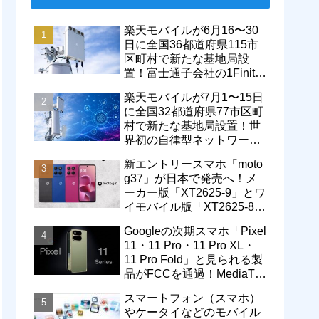
楽天モバイルが6月16〜30
日に全国36都道府県115市
区町村で新たな基地局設
置！富士通子会社の1Finity
製無線装置を導入開始。5G
楽天モバイルが7月1〜15日
エリアが拡大
に全国32都道府県77市区町
村で新たな基地局設置！世
界初の自律型ネットワーク
レベル4による省電力化で
新エントリースマホ「moto
通信品質も改善
g37」が日本で発売へ！メ
ーカー版「XT2625-9」とワ
イモバイル版「XT2625-8」
が技適を通過
Googleの次期スマホ「Pixel
11・11 Pro・11 Pro XL・
11 Pro Fold」と見られる製
品がFCCを通過！MediaTek
製モデム搭載に
スマートフォン（スマホ）
やケータイなどのモバイル