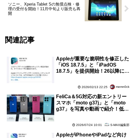
ソニー、Xperia Tablet Sの無償点検・修
理の受付を開始！11月中旬より販売も再
開
関連記事
Appleが重要な脆弱性を修正した
「iOS 18.7.5」と「iPadOS
18.7.5」を提供開始！26以降に非
対応のiPhone XS・XRなど向け
memn0ck
2026/02/13 22:25
FeliCa＆5G対応の新エントリー
スマホ「moto g37j」と「moto
g37」を写真や動画で紹介！低価
格でも洗練されたデザイン【レポ
ート】
S-MAX編集部
2026/07/24 10:01
AppleがiPhoneやiPadなど向け