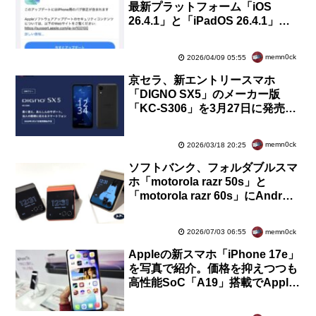
最新プラットフォーム「iOS
26.4.1」と「iPadOS 26.4.1」を
提供開始！バグ修正のみ。セキュ
リティー更新なし
memn0ck
2026/04/09 05:55
京セラ、新エントリースマホ
「DIGNO SX5」のメーカー版
「KC-S306」を3月27日に発売！
NTTドコモ・ドコモビジネスか
ら。価格は4万7960円
memn0ck
2026/03/18 20:25
ソフトバンク、フォルダブルスマ
ホ「motorola razr 50s」と
「motorola razr 60s」にAndroid
16へのOSバージョンアップを提
供開始
memn0ck
2026/07/03 06:55
Appleの新スマホ「iPhone 17e」
を写真で紹介。価格を抑えつつも
高性能SoC「A19」搭載でApple
Intelligenceも対応【レポート】