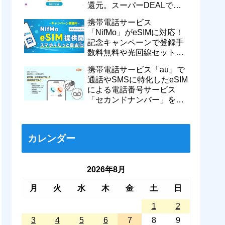
還元。スーパーDEALで
motorola razr 50が50％還元
携帯電話サービス
など
「NifMo」がeSIMに対応！
記念キャンペーンで登録手
数料無料や光回線セットで
親子それぞれ最大11カ月
携帯電話サービス「au」で
770円割引に
通話やSMSに特化したeSIM
による電話番号サービス
「セカンドナンバー」を提
供開始！月額550円で留守
番などに対応
カレンダー
2026年8月
月
火
水
木
金
土
日
1
2
3
4
5
6
7
8
9