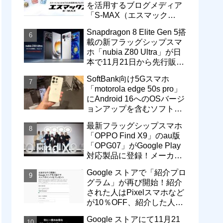
を活用するブログメディア
「S-MAX（エスマック
ス）」について
Snapdragon 8 Elite Gen 5搭
載の新フラッグシップスマ
ホ「nubia Z80 Ultra」が日
本で11月21日から先行販
売！価格は13万3800円から
SoftBank向け5Gスマホ
「motorola edge 50s pro」
にAndroid 16へのOSバージ
ョンアップを含むソフトウ
ェア更新が提供開始
最新フラッグシップスマホ
「OPPO Find X9」のau版
「OPG07」がGoogle Play
対応製品に登録！メーカー
版「CPH2797」とともに発
Google ストアで「紹介プロ
売へ
グラム」が再び開始！紹介
された人はPixelスマホなど
が10％OFF、紹介した人は
最大5万円分ストアポイン
Google ストアにて11月21
ト付与