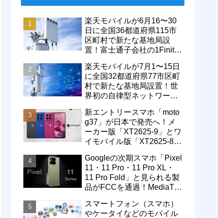
楽天モバイルが6月16〜30
日に全国36都道府県115市
区町村で新たな基地局設
置！富士通子会社の1Finity
製無線装置を導入開始。5G
楽天モバイルが7月1〜15日
エリアが拡大
に全国32都道府県77市区町
村で新たな基地局設置！世
界初の自律型ネットワーク
レベル4による省電力化で
新エントリースマホ「moto
通信品質も改善
g37」が日本で発売へ！メ
ーカー版「XT2625-9」とワ
イモバイル版「XT2625-8」
が技適を通過
Googleの次期スマホ「Pixel
11・11 Pro・11 Pro XL・
11 Pro Fold」と見られる製
品がFCCを通過！MediaTek
製モデム搭載に
スマートフォン（スマホ）
やケータイなどのモバイル