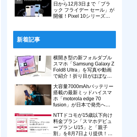
日から12月3日まで「ブラ
ック フライデー セール」が
開催！Pixel 10シリーズや
Pixel 9a・9 Proなどがお得
に
新着記事
横開き型の新フォルダブル
スマホ「Samsung Galaxy Z
Fold8 Ultra」を写真や動画
で紹介！折り目がほぼない
8インチ大画面【レポー
大容量7000mAhバッテリー
ト】
搭載の最新ミッドハイスマ
ホ「motorola edge 70
fusion」が日本で発売へ！
型番「XT2605-6」が技適通
NTTドコモが15歳以下向け
過
料金プラン「スマホデビュ
ープラン U15」と「親子
割」を8月7日より提供！親