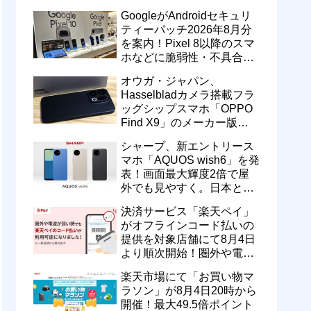
のドコモ MAXやahamoも月
GoogleがAndroidセキュリ
550円割引に
ティーパッチ2026年8月分
を案内！Pixel 8以降のスマ
ホなどに脆弱性・不具合の
修正を含むソフトウェア更
オウガ・ジャパン、
新が提供開始
Hasselbladカメラ搭載フラ
ッグシップスマホ「OPPO
Find X9」のメーカー版
「CPH2797」を1万円値上
シャープ、新エントリース
げ！15万9800円に
マホ「AQUOS wish6」を発
表！画面最大輝度2倍で屋
外でも見やすく。日本と台
湾で9月中旬以降に順次発
決済サービス「楽天ペイ」
売
がオフラインコード払いの
提供を対象店舗にて8月4日
より順次開始！圏外や電波
が弱い時でも支払いが可能
楽天市場にて「お買い物マ
に
ラソン」が8月4日20時から
開催！最大49.5倍ポイント