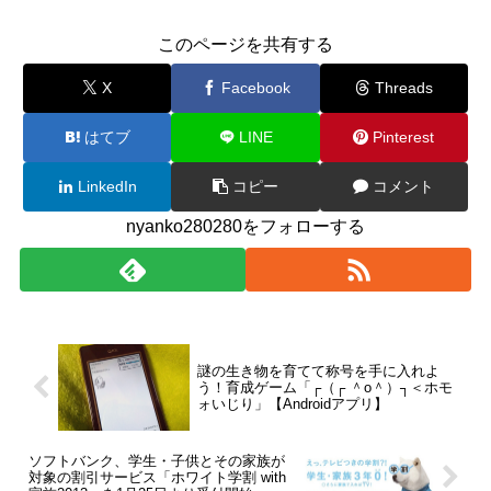
このページを共有する
X
Facebook
Threads
はてブ
LINE
Pinterest
LinkedIn
コピー
コメント
nyanko280280をフォローする
謎の生き物を育てて称号を手に入れよ
う！育成ゲーム「┌（┌ ＾o＾）┐＜ホモ
ォいじり」【Androidアプリ】
ソフトバンク、学生・子供とその家族が
対象の割引サービス「ホワイト学割 with