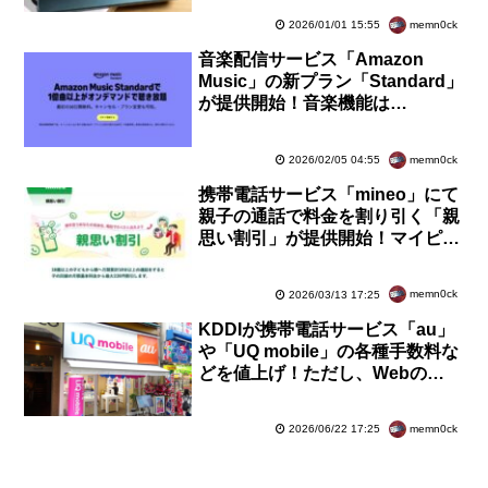
【レビュー】
memn0ck
2026/01/01 15:55
音楽配信サービス「Amazon
Music」の新プラン「Standard」
が提供開始！音楽機能は
Unlimitedと同じ。料金も値上げ
前のUnlimitedと同じ
memn0ck
2026/02/05 04:55
携帯電話サービス「mineo」にて
親子の通話で料金を割り引く「親
思い割引」が提供開始！マイピ
タ・マイそくが最大2人まで親1人
につき月110円割引に
memn0ck
2026/03/13 17:25
KDDIが携帯電話サービス「au」
や「UQ mobile」の各種手数料な
どを値上げ！ただし、Webの
eSIM発行は当面無料から無料に
改定
memn0ck
2026/06/22 17:25