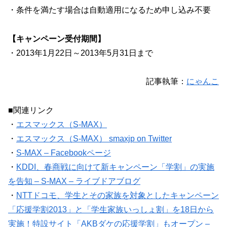
・条件を満たす場合は自動適用になるため申し込み不要
【キャンペーン受付期間】
・2013年1月22日～2013年5月31日まで
記事執筆：
にゃんこ
■関連リンク
・
エスマックス（S-MAX）
・
エスマックス（S-MAX） smaxjp on Twitter
・
S-MAX – Facebookページ
・
KDDI、春商戦に向けて新キャンペーン「学割」の実施
を告知 – S-MAX – ライブドアブログ
・
NTTドコモ、学生とその家族を対象としたキャンペーン
「応援学割2013」と「学生家族いっしょ割」を18日から
実施！特設サイト「AKBダケの応援学割」もオープン –