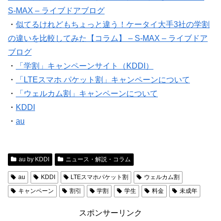
S-MAX – ライブドアブログ
・
似てるけれどもちょっと違う！ケータイ大手3社の学割
の違いを比較してみた【コラム】 – S-MAX – ライブドア
ブログ
・
「学割」キャンペーンサイト（KDDI）
・
「LTEスマホ パケット割」キャンペーンについて
・
「ウェルカム割」キャンペーンについて
・
KDDI
・
au
au by KDDI
ニュース・解説・コラム
au
KDDI
LTEスマホパケット割
ウェルカム割
キャンペーン
割引
学割
学生
料金
未成年
スポンサーリンク