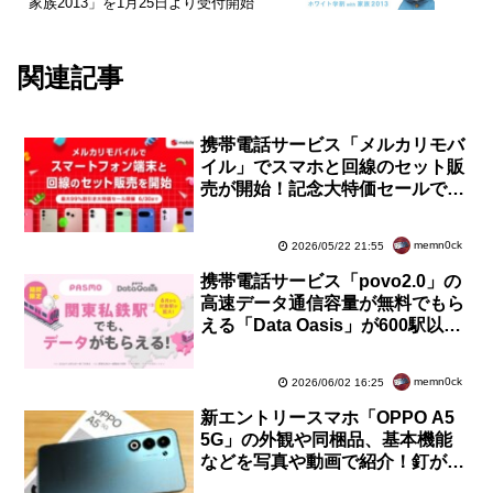
家族2013」を1月25日より受付開始
関連記事
携帯電話サービス「メルカリモバ
イル」でスマホと回線のセット販
売が開始！記念大特価セールで最
大99％OFFの110円からなどで販
売中
memn0ck
2026/05/22 21:55
携帯電話サービス「povo2.0」の
高速データ通信容量が無料でもら
える「Data Oasis」が600駅以上
に拡大！東急・小田急・京王など
の全駅
memn0ck
2026/06/02 16:25
新エントリースマホ「OPPO A5
5G」の外観や同梱品、基本機能
などを写真や動画で紹介！釘が打
てる耐衝撃に加えて防水も対応