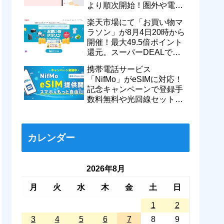
より順次開始！圏外や電波
が弱い時でも支払いが可能
楽天市場にて「お買い物マ
に
ラソン」が8月4日20時から
開催！最大49.5倍ポイント
還元。スーパーDEALで
motorola razr 50が50％還元
携帯電話サービス
など
「NifMo」がeSIMに対応！
記念キャンペーンで登録手
数料無料や光回線セットで
親子それぞれ最大11カ月
770円割引に
カレンダー
2026年8月
月
火
水
木
金
土
日
1
2
3
4
5
6
7
8
9