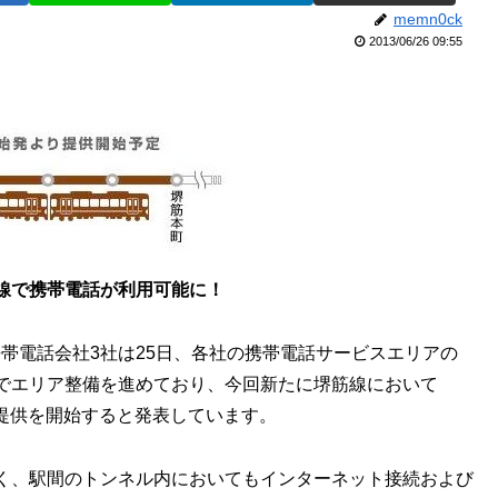
memn0ck
2013/06/26 09:55
線で携帯電話が利用可能に！
携帯電話会社3社は25日、各社の携帯電話サービスエリアの
でエリア整備を進めており、今回新たに堺筋線において
の提供を開始すると発表しています。
く、駅間のトンネル内においてもインターネット接続および