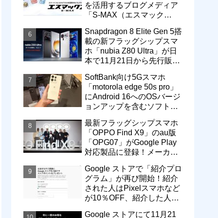
を活用するブログメディア
「S-MAX（エスマック
ス）」について
Snapdragon 8 Elite Gen 5搭
載の新フラッグシップスマ
ホ「nubia Z80 Ultra」が日
本で11月21日から先行販
売！価格は13万3800円から
SoftBank向け5Gスマホ
「motorola edge 50s pro」
にAndroid 16へのOSバージ
ョンアップを含むソフトウ
ェア更新が提供開始
最新フラッグシップスマホ
「OPPO Find X9」のau版
「OPG07」がGoogle Play
対応製品に登録！メーカー
版「CPH2797」とともに発
Google ストアで「紹介プロ
売へ
グラム」が再び開始！紹介
された人はPixelスマホなど
が10％OFF、紹介した人は
最大5万円分ストアポイン
Google ストアにて11月21
ト付与