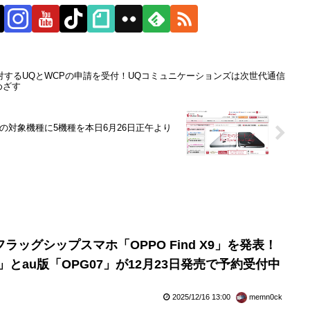
に対するUQとWCPの申請を受付！UQコミュニケーションズは次世代通信
めざす
の対象機種に5機種を本日6月26日正午より
ッグシップスマホ「OPPO Find X9」を発表！
7」とau版「OPG07」が12月23日発売で予約受付中
2025/12/16 13:00
memn0ck