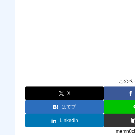
このペ
X
はてブ
LinkedIn
memn