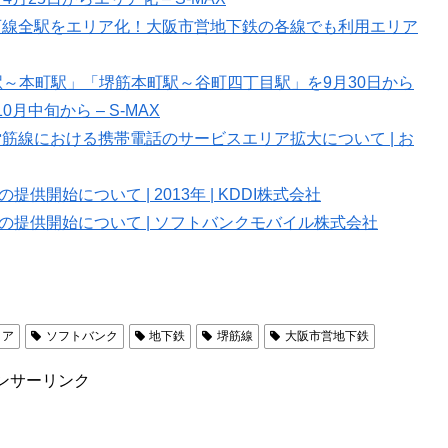
西線全駅をエリア化！大阪市営地下鉄の各線でも利用エリア
～本町駅」「堺筋本町駅～谷町四丁目駅」を9月30日から
中旬から – S-MAX
筋線における携帯電話のサービスエリア拡大について | お
開始について | 2013年 | KDDI株式会社
の提供開始について | ソフトバンクモバイル株式会社
リア
ソフトバンク
地下鉄
堺筋線
大阪市営地下鉄
ンサーリンク