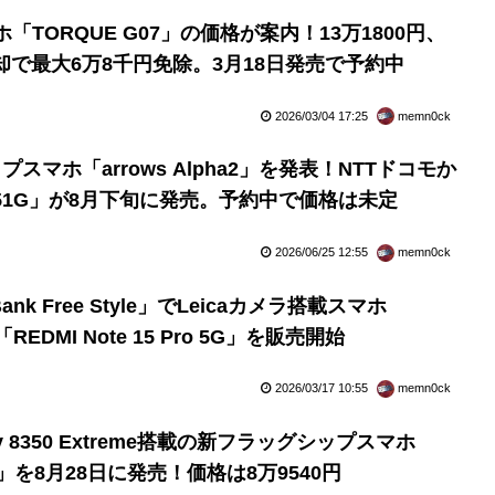
「TORQUE G07」の価格が案内！13万1800円、
却で最大6万8千円免除。3月18日発売で予約中
2026/03/04 17:25
memn0ck
スマホ「arrows Alpha2」を発表！NTTドコモか
a2 F-51G」が8月下旬に発売。予約中で価格は未定
2026/06/25 12:55
memn0ck
nk Free Style」でLeicaカメラ搭載スマホ
」や「REDMI Note 15 Pro 5G」を販売開始
2026/03/17 10:55
memn0ck
ty 8350 Extreme搭載の新フラッグシップスマホ
-51F」を8月28日に発売！価格は8万9540円