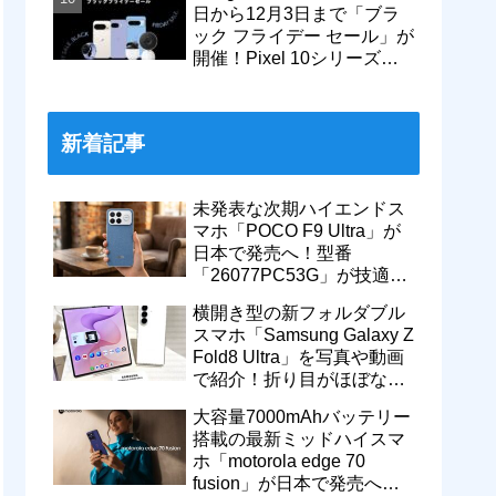
日から12月3日まで「ブラ
ック フライデー セール」が
開催！Pixel 10シリーズや
Pixel 9a・9 Proなどがお得
に
新着記事
未発表な次期ハイエンドス
マホ「POCO F9 Ultra」が
日本で発売へ！型番
「26077PC53G」が技適通
過。大容量10000mAhバッ
横開き型の新フォルダブル
テリー搭載に
スマホ「Samsung Galaxy Z
Fold8 Ultra」を写真や動画
で紹介！折り目がほぼない
8インチ大画面【レポー
大容量7000mAhバッテリー
ト】
搭載の最新ミッドハイスマ
ホ「motorola edge 70
fusion」が日本で発売へ！