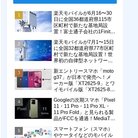
楽天モバイルが6月16〜30
日に全国36都道府県115市
区町村で新たな基地局設
置！富士通子会社の1Finity
製無線装置を導入開始。5G
楽天モバイルが7月1〜15日
エリアが拡大
に全国32都道府県77市区町
村で新たな基地局設置！世
界初の自律型ネットワーク
レベル4による省電力化で
新エントリースマホ「moto
通信品質も改善
g37」が日本で発売へ！メ
ーカー版「XT2625-9」とワ
イモバイル版「XT2625-8」
が技適を通過
Googleの次期スマホ「Pixel
11・11 Pro・11 Pro XL・
11 Pro Fold」と見られる製
品がFCCを通過！MediaTek
製モデム搭載に
スマートフォン（スマホ）
やケータイなどのモバイル