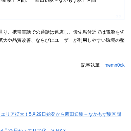
本町駅」区間、「西田辺駅～なかもず駅」区間
通り、携帯電話での通話は遠慮し、優先席付近では電源を切
拡大や品質改善、ならびにユーザーが利用しやすい環境の整
記事執筆：
memn0ck
エリア拡大！5月29日始発から西田辺駅～なかもず駅区間
25日からエリア化 – S-MAX