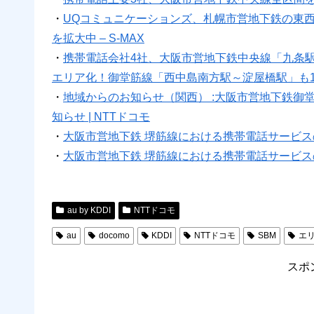
・
UQコミュニケーションズ、札幌市営地下鉄の東
を拡大中 – S-MAX
・
携帯電話会社4社、大阪市営地下鉄中央線「九条駅
エリア化！御堂筋線「西中島南方駅～淀屋橋駅」も10月
・
地域からのお知らせ（関西） :大阪市営地下鉄御堂
知らせ | NTTドコモ
・
大阪市営地下鉄 堺筋線における携帯電話サービスの提供
・
大阪市営地下鉄 堺筋線における携帯電話サービス
au by KDDI
NTTドコモ
au
docomo
KDDI
NTTドコモ
SBM
エ
スポ