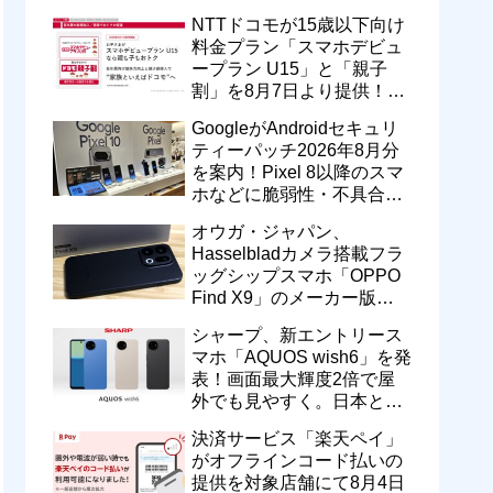
型番「XT2605-6」が技適通
NTTドコモが15歳以下向け
過
料金プラン「スマホデビュ
ープラン U15」と「親子
割」を8月7日より提供！親
のドコモ MAXやahamoも月
GoogleがAndroidセキュリ
550円割引に
ティーパッチ2026年8月分
を案内！Pixel 8以降のスマ
ホなどに脆弱性・不具合の
修正を含むソフトウェア更
オウガ・ジャパン、
新が提供開始
Hasselbladカメラ搭載フラ
ッグシップスマホ「OPPO
Find X9」のメーカー版
「CPH2797」を1万円値上
シャープ、新エントリース
げ！15万9800円に
マホ「AQUOS wish6」を発
表！画面最大輝度2倍で屋
外でも見やすく。日本と台
湾で9月中旬以降に順次発
決済サービス「楽天ペイ」
売
がオフラインコード払いの
提供を対象店舗にて8月4日