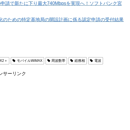
追加割り当ての申請で新たに下り最大740Mbpsを実現へ！ソフトバンク宮
化のための特定基地局の開設計画に係る認定申請の受付結果
AX2＋
モバイルWiMAX
周波数帯
総務相
電波
ンサーリンク