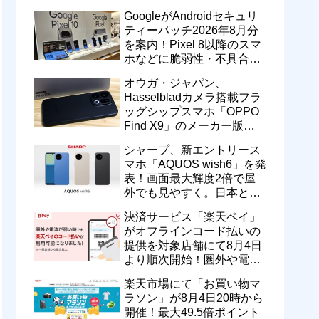
のドコモ MAXやahamoも月
GoogleがAndroidセキュリ
550円割引に
ティーパッチ2026年8月分
を案内！Pixel 8以降のスマ
ホなどに脆弱性・不具合の
修正を含むソフトウェア更
オウガ・ジャパン、
新が提供開始
Hasselbladカメラ搭載フラ
ッグシップスマホ「OPPO
Find X9」のメーカー版
「CPH2797」を1万円値上
シャープ、新エントリース
げ！15万9800円に
マホ「AQUOS wish6」を発
表！画面最大輝度2倍で屋
外でも見やすく。日本と台
湾で9月中旬以降に順次発
決済サービス「楽天ペイ」
売
がオフラインコード払いの
提供を対象店舗にて8月4日
より順次開始！圏外や電波
が弱い時でも支払いが可能
楽天市場にて「お買い物マ
に
ラソン」が8月4日20時から
開催！最大49.5倍ポイント