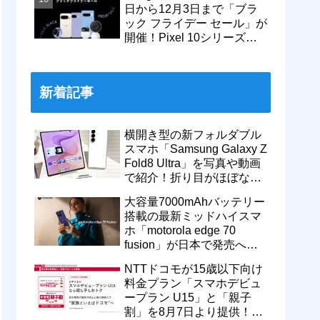
日から12月3日まで「ブラ
ック フライデー セール」が
開催！Pixel 10シリーズや
Pixel 9a・9 Proなどがお得
に
新着記事
横開き型の新フォルダブル
スマホ「Samsung Galaxy Z
Fold8 Ultra」を写真や動画
で紹介！折り目がほぼない
8インチ大画面【レポー
大容量7000mAhバッテリー
ト】
搭載の最新ミッドハイスマ
ホ「motorola edge 70
fusion」が日本で発売へ！
型番「XT2605-6」が技適通
NTTドコモが15歳以下向け
過
料金プラン「スマホデビュ
ープラン U15」と「親子
割」を8月7日より提供！親