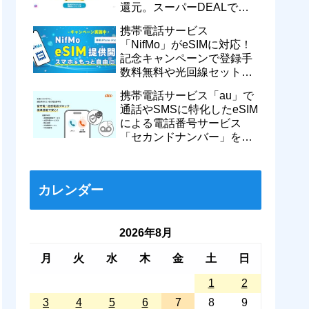
還元。スーパーDEALで
motorola razr 50が50％還元
携帯電話サービス
など
「NifMo」がeSIMに対応！
記念キャンペーンで登録手
数料無料や光回線セットで
親子それぞれ最大11カ月
携帯電話サービス「au」で
770円割引に
通話やSMSに特化したeSIM
による電話番号サービス
「セカンドナンバー」を提
供開始！月額550円で留守
番などに対応
カレンダー
2026年8月
月
火
水
木
金
土
日
1
2
3
4
5
6
7
8
9