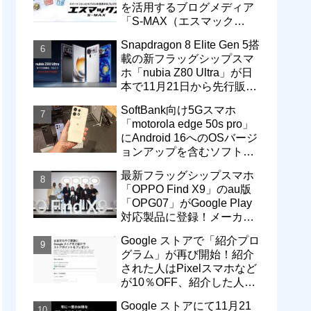
を活用するブログメディア
「S-MAX（エスマック
ス）」について
Snapdragon 8 Elite Gen 5搭
載の新フラッグシップスマ
ホ「nubia Z80 Ultra」が日
本で11月21日から先行販
売！価格は13万3800円から
SoftBank向け5Gスマホ
「motorola edge 50s pro」
にAndroid 16へのOSバージ
ョンアップを含むソフトウ
ェア更新が提供開始
最新フラッグシップスマホ
「OPPO Find X9」のau版
「OPG07」がGoogle Play
対応製品に登録！メーカー
版「CPH2797」とともに発
Google ストアで「紹介プロ
売へ
グラム」が再び開始！紹介
された人はPixelスマホなど
が10％OFF、紹介した人は
最大5万円分ストアポイン
Google ストアにて11月21
ト付与