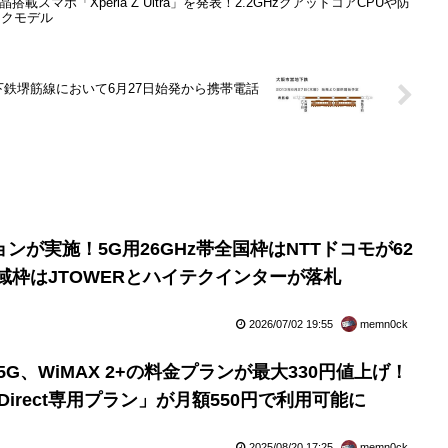
D液晶搭載スマホ「Xperia Z Ultra」を発表！2.2GHzクアッドコアCPUや防
ックモデル
下鉄堺筋線において6月27日始発から携帯電話
ンが実施！5G用26GHz帯全国枠はNTTドコモが62
地域枠はJTOWERとハイテクインターが落札
2026/07/02 19:55
memn0ck
X +5G、WiMAX 2+の料金プランが最大330円値上げ！
nk Direct専用プラン」が月額550円で利用可能に
2025/08/20 17:25
memn0ck