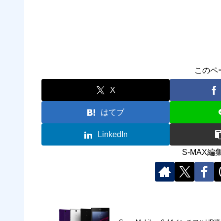
このペ
X
はてブ
LinkedIn
S-MAX