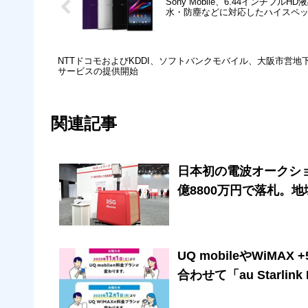
Sony Mobile、6.44インチフルH
水・防塵などに対応したハイスペ
NTTドコモおよびKDDI、ソフトバンクモバイル、大阪市営地
サービスの提供開始
関連記事
日本初の電波オークショ
億8800万円で落札。
UQ mobileやWiMA
合わせて「au Starli