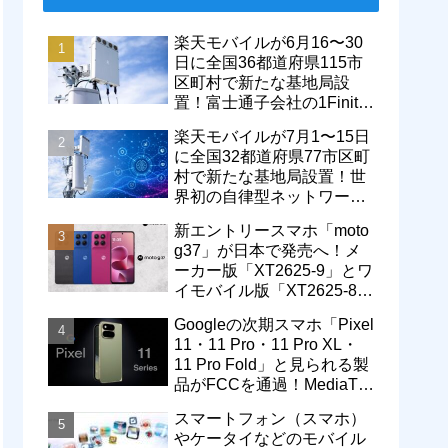
楽天モバイルが6月16〜30
日に全国36都道府県115市
区町村で新たな基地局設
置！富士通子会社の1Finity
製無線装置を導入開始。5G
楽天モバイルが7月1〜15日
エリアが拡大
に全国32都道府県77市区町
村で新たな基地局設置！世
界初の自律型ネットワーク
レベル4による省電力化で
新エントリースマホ「moto
通信品質も改善
g37」が日本で発売へ！メ
ーカー版「XT2625-9」とワ
イモバイル版「XT2625-8」
が技適を通過
Googleの次期スマホ「Pixel
11・11 Pro・11 Pro XL・
11 Pro Fold」と見られる製
品がFCCを通過！MediaTek
製モデム搭載に
スマートフォン（スマホ）
やケータイなどのモバイル