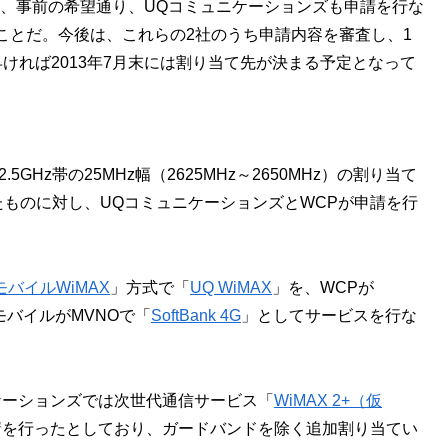
が、事前の希望通り、UQコミュニケーションズも申請を行な
ことだ。今後は、これらの2社のうち申請内容を審査し、1
ければ2013年7月末には割り当て先が決まる予定となって
Hz帯の25MHz幅（2625MHz～2650MHz）の割り当て
ていたものに対し、UQコミュニケーションズとWCPが申請を行
モバイルWiMAX
」方式で「
UQ WiMAX
」を、WCPが
バイルがMVNOで「
SoftBank 4G
」としてサービスを行な
ケーションズでは次世代通信サービス「
WiMAX 2+（仮
申請を行ったとしており、ガードバンドを除く追加割り当てい