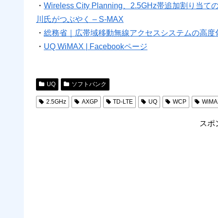
・
Wireless City Planning、2.5GHz帯
川氏がつぶやく – S-MAX
・
総務省｜広帯域移動無線アクセスシステムの高度
・
UQ WiMAX | Facebookページ
UQ
ソフトバンク
2.5GHz
AXGP
TD-LTE
UQ
WCP
WiM
スポ