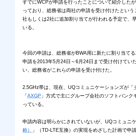
すでにWCPが申請を行ったことについて紹介した
っており、総務省は両社の申請を受け付けたという
社もしくは2社に追加割り当てが行われる予定で、早
いる。
今回の申請は、総務省がBWA用に新たに割り当てる2.5G
申請を2013年5月24日～6月24日まで受け付け
い、総務省がこれらの申請を受け付けた。
2.5GHz帯は、現在、UQコミュニケーションズが「
「
AXGP
」方式で主にグループ会社のソフトバンクモ
っている。
申請内容は明らかにされていないが、UQコミュニ
称）
」（TD-LTE互換）の実現をめざした計画で