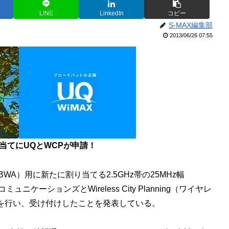
LINE
LinkedIn
コピー
S-MAX編集部
2013/06/26 07:55
り当てにUQとWCPが申請！
A）用に新たに割り当てる2.5GHz帯の25MHz幅
ュニケーションズとWireless City Planning（ワイヤレ
請を行い、受け付けしたことを発表している。