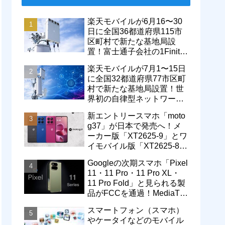
楽天モバイルが6月16〜30
日に全国36都道府県115市
区町村で新たな基地局設
置！富士通子会社の1Finity
製無線装置を導入開始。5G
楽天モバイルが7月1〜15日
エリアが拡大
に全国32都道府県77市区町
村で新たな基地局設置！世
界初の自律型ネットワーク
レベル4による省電力化で
新エントリースマホ「moto
通信品質も改善
g37」が日本で発売へ！メ
ーカー版「XT2625-9」とワ
イモバイル版「XT2625-8」
が技適を通過
Googleの次期スマホ「Pixel
11・11 Pro・11 Pro XL・
11 Pro Fold」と見られる製
品がFCCを通過！MediaTek
製モデム搭載に
スマートフォン（スマホ）
やケータイなどのモバイル