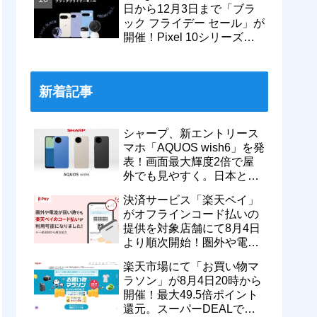
日から12月3日まで「ブラ
ック フライデー セール」が
開催！Pixel 10シリーズや
Pixel 9a・9 Proなどがお得
に
新着記事
シャープ、新エントリース
マホ「AQUOS wish6」を発
表！画面最大輝度2倍で屋
外でも見やすく。日本と台
湾で9月中旬以降に順次発
決済サービス「楽天ペイ」
売
がオフラインコード払いの
提供を対象店舗にて8月4日
より順次開始！圏外や電波
が弱い時でも支払いが可能
楽天市場にて「お買い物マ
に
ラソン」が8月4日20時から
開催！最大49.5倍ポイント
還元。スーパーDEALで