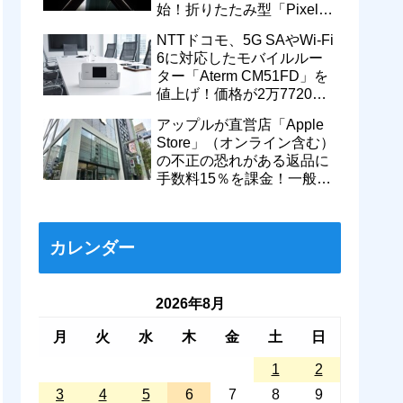
始！折りたたみ型「Pixel
11 Pro Fold」のティザー動
NTTドコモ、5G SAやWi-Fi
画も
6に対応したモバイルルー
ター「Aterm CM51FD」を
値上げ！価格が2万7720円
から＋1万560円で3万8280
アップルが直営店「Apple
円に
Store」（オンライン含む）
の不正の恐れがある返品に
手数料15％を課金！一般的
返品は従来通り14日以内な
ら無料に
カレンダー
2026年8月
月
火
水
木
金
土
日
1
2
3
4
5
6
7
8
9