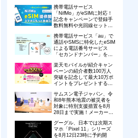
motorola razr 50が50％還元
携帯電話サービス
など
「NifMo」がeSIMに対応！
記念キャンペーンで登録手
数料無料や光回線セットで
親子それぞれ最大11カ月
携帯電話サービス「au」で
770円割引に
通話やSMSに特化したeSIM
による電話番号サービス
「セカンドナンバー」を提
供開始！月額550円で留守
楽天モバイルが紹介キャン
番などに対応
ペーンの紹介者数100万人
突破を記念して最大10万ポ
イントをプレゼントするキ
ャンペーンを実施中！ハズ
サムスン電子ジャパン、令
レなし
和8年熊本地震の被災者を
対象に特別支援措置を8月
28日まで実施！メーカー版
を不具合品の無償修理や代
グーグル、日本では次期ス
替機提供
マホ「Pixel 11」シリーズ
を8月12日23時に予約開