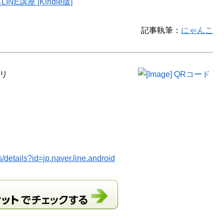
NE講座 [Kindle版]
記事執筆：
にゃんこ
プリ
s/details?id=jp.naver.line.android