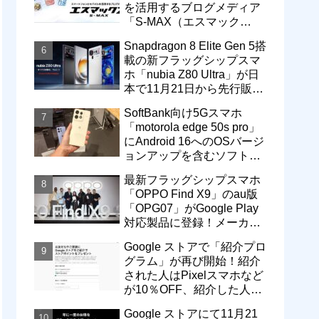
を活用するブログメディア
「S-MAX（エスマック
ス）」について
Snapdragon 8 Elite Gen 5搭
載の新フラッグシップスマ
ホ「nubia Z80 Ultra」が日
本で11月21日から先行販
売！価格は13万3800円から
SoftBank向け5Gスマホ
「motorola edge 50s pro」
にAndroid 16へのOSバージ
ョンアップを含むソフトウ
ェア更新が提供開始
最新フラッグシップスマホ
「OPPO Find X9」のau版
「OPG07」がGoogle Play
対応製品に登録！メーカー
版「CPH2797」とともに発
Google ストアで「紹介プロ
売へ
グラム」が再び開始！紹介
された人はPixelスマホなど
が10％OFF、紹介した人は
最大5万円分ストアポイン
Google ストアにて11月21
ト付与