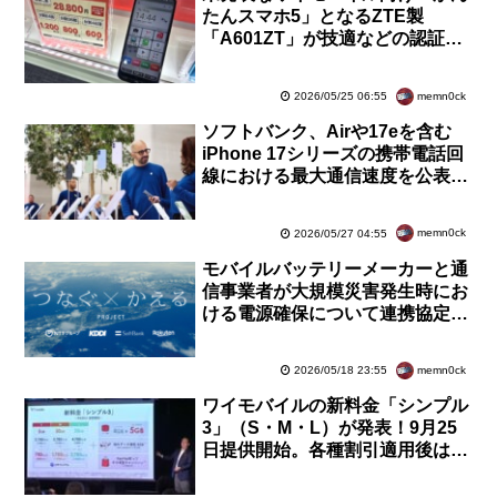
たんスマホ5」となるZTE製
「A601ZT」が技適などの認証を
通過！Android 16搭載でまもな
く発表へ
memn0ck
2026/05/25 06:55
ソフトバンク、Airや17eを含む
iPhone 17シリーズの携帯電話回
線における最大通信速度を公表！
5Gで最速の下り3.2Gbps、上り
179Mbpsに
memn0ck
2026/05/27 04:55
モバイルバッテリーメーカーと通
信事業者が大規模災害発生時にお
ける電源確保について連携協定を
締結！避難所などへの機材の提供
に向けて協力
memn0ck
2026/05/18 23:55
ワイモバイルの新料金「シンプル
3」（S・M・L）が発表！9月25
日提供開始。各種割引適用後はシ
ンプル2と変わらないものの、実
質値上げに