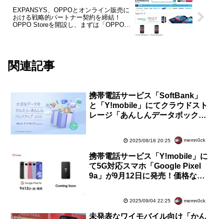
EXPANSYS、OPPOとオンライン販売に
おける戦略的パートナー契約を締結！
OPPO Storeを開設し、まずは「OPPO
Find 5」を発売開始
関連記事
携帯電話サービス「SoftBank」
と「Y!mobile」にてクラウドスト
レージ「あんしんデータボック
ス」の月額料が半額になるキャン
ペーンなど
memn0ck
2025/08/18 20:25
携帯電話サービス「Y!mobile」に
て5G対応スマホ「Google Pixel
9a」が9月12日に発売！価格など
は未定。次期iPhone 17の投入も
示唆
memn0ck
2025/09/04 22:25
未発表なワイモバイル向け「かん