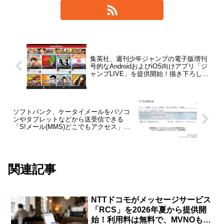
集英社、週刊少年ジャンプの電子版増刊
号的なAndroidおよびiOS向けアプリ「ジ
ャンプLIVE」を提供開始！描き下ろしマ
ンガなどが毎日配信
ソフトバンク、ケータイメールをパソコ
ンやタブレットなどから送受信できる
「S!メール(MMS)どこでもアクセス」を8
月29日から提供開始
関連記事
NTTドコモがメッセージサービス
「RCS」を2026年夏から提供開
始！利用料は無料で、MVNOも対