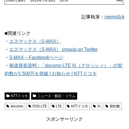
1500万契約
2013年7月30日
33.67
949
記事執筆：
memn0ck
■関連リンク
・
エスマックス（S-MAX）
・
エスマックス（S-MAX） smaxjp on Twitter
・
S-MAX – Facebookページ
・
報道発表資料 : 「docomo LTE Xi（クロッシィ）」の契
約数が1,500万を突破 | お知らせ | NTTドコモ
NTTドコモ
ニュース・解説・コラム
docomo
FDD-LTE
LTE
NTTドコモ
Xi
契約数
スポンサーリンク