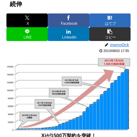
続伸
X
Facebook
はてブ
LINE
LinkedIn
コピー
memn0ck
2013/08/02 17:55
Xiが1500万契約を突破！