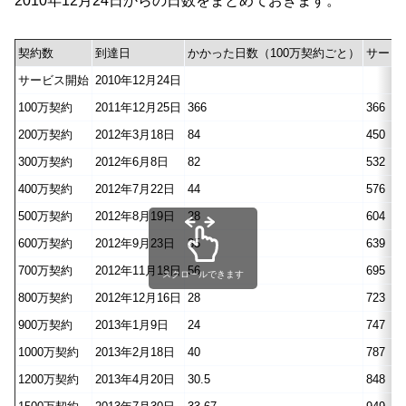
2010年12月24日からの日数をまとめておきます。
契約数
到達日
かかった日数（100万契約ごと）
サービ
サービス開始
2010年12月24日
100万契約
2011年12月25日
366
366
200万契約
2012年3月18日
84
450
300万契約
2012年6月8日
82
532
400万契約
2012年7月22日
44
576
500万契約
2012年8月19日
28
604
600万契約
2012年9月23日
35
639
700万契約
2012年11月18日
56
695
スクロールできます
800万契約
2012年12月16日
28
723
900万契約
2013年1月9日
24
747
1000万契約
2013年2月18日
40
787
1200万契約
2013年4月20日
30.5
848