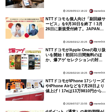
応予定。企業の公式アカウントも
2026年冬に提供
memn0ck
2026/05/13 18:22
NTTドコモも個人向け「副回線サ
ービス」を9月30日を終了！3月
26日に新規受付終了。JAPANロ
ーミングや00000JAPANなどの
代替の登場で
memn0ck
2026/03/12 20:25
NTTドコモがApple Oneの取り扱
いを開始！初回31日間無料のほ
か、爆アゲ セレクションの対象
で10％ポイント還元に。キャンペ
ーンも実施
memn0ck
2026/02/16 19:25
NTTドコモがiPhone 17シリーズ
やiPhone Airなどを7月28日より
値上げ！17eは13万9810円から。
ただし、MNP＆返却で2年33円は
変わらず
memn0ck
2026/07/27 23:55
dポイント（通常）の有効期限が