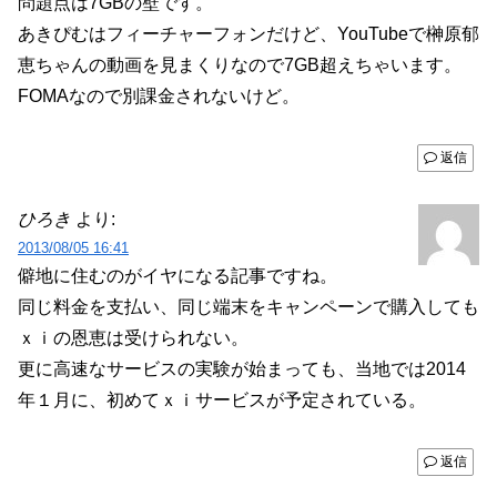
問題点は7GBの壁です。
あきぴむはフィーチャーフォンだけど、YouTubeで榊原郁
恵ちゃんの動画を見まくりなので7GB超えちゃいます。
FOMAなので別課金されないけど。
返信
ひろき
より:
2013/08/05 16:41
僻地に住むのがイヤになる記事ですね。
同じ料金を支払い、同じ端末をキャンペーンで購入しても
ｘｉの恩恵は受けられない。
更に高速なサービスの実験が始まっても、当地では2014
年１月に、初めてｘｉサービスが予定されている。
返信