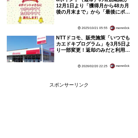
12月1日より「獲得月から48カ月
後の月末まで」から「最後にポイ
ントを利用した日から12カ月後ま
で」へ変更に
memn0ck
2025/10/21 05:55
NTTドコモ、販売施策「いつでも
カエドキプログラム」を3月5日よ
り一部変更！返却のみだと利用料
最大2万2千円が必要に。機種変更
などなら免除
memn0ck
2026/02/20 22:25
スポンサーリンク