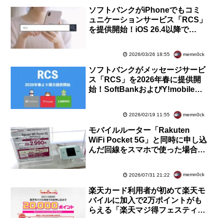
ソフトバンクがiPhoneでもコミ
ュニケーションサービス「RCS」
を提供開始！iOS 26.4以降で
SoftBankやY!mobile、LINEMO
にて利用可能
memn0ck
2026/03/26 18:55
ソフトバンクがメッセージサービ
ス「RCS」を2026年春に提供開
始！SoftBankおよびY!mobile、
LINEMOで追加料金なしで利用可
能に
memn0ck
2026/02/19 11:55
モバイルルーター「Rakuten
WiFi Pocket 5G」と同時に申し込
んだ回線をスマホで使った場合に
「Rakuten Link」アプリが利用
可能に
memn0ck
2026/07/31 21:22
楽天カード利用者が初めて楽天モ
バイルに加入で2万ポイントがも
らえる「楽天マジ得フェスティバ