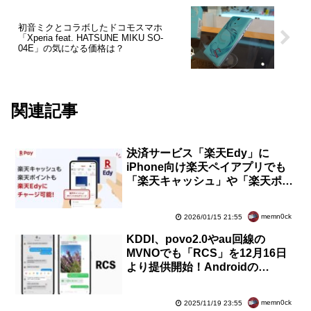
初音ミクとコラボしたドコモスマホ
「Xperia feat. HATSUNE MIKU SO-
04E」の気になる価格は？
関連記事
決済サービス「楽天Edy」に
iPhone向け楽天ペイアプリでも
「楽天キャッシュ」や「楽天ポイ
ント」からチャージが可能に！オ
ートチャージも対応
memn0ck
2026/01/15 21:55
KDDI、povo2.0やau回線の
MVNOでも「RCS」を12月16日
より提供開始！Androidの
GoogleメッセージやiPhoneのメ
ッセージで利用可能
memn0ck
2025/11/19 23:55