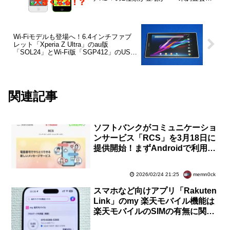
が予測
Wi-Fiモデルも登場へ！6.4インチファブ
レット「Xperia Z Ultra」のau版
「SOL24」とWi-Fi版「SGP412」のUSB
ドライバーが公開
関連記事
ソフトバンクがコミュニケーショ
ンサービス「RCS」を3月18日に
提供開始！まずAndroidで利用で
き、iPhoneは後日開始。MVNO
も今後対応予定
memn0ck
2026/02/24 21:25
スマホなど向けアプリ「Rakuten
Link」のmy 楽天モバイル機能は
楽天モバイルのSIMの有無に関係
なく楽天IDでログイン可能に