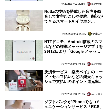
memn0ck
2026/07/02 20:55
Nottaの技術を搭載した音声を録
音して文字起こしや要約、翻訳が
できるスマートAIイヤホン
「Zenchord 1」を試す！一般販
売予定【レビュー】
伊藤浩一
2025/09/02 23:55
NTTドコモ、Android搭載のスマ
ホなどの標準メッセージアプリを
3月12日より「Google メッセー
ジ」に変更！RCSの送受信にも対
応
memn0ck
2026/03/06 21:25
決済サービス「楽天ペイ」のコー
ド・セルフ払いなどの楽天キャッ
シュで支払いのポイント還元率を
最大1％にする改悪を準備の都合
で見合わせに
memn0ck
2026/01/16 23:55
ソフトバンクがiPhoneでもコミ
ュニケーションサービス「RCS」