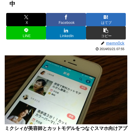
中
X
Facebook
はてブ
LINE
LinkedIn
コピー
memn0ck
2014/01/21 07:55
ミクシィが美容師とカットモデルをつなぐスマホ向けアプ