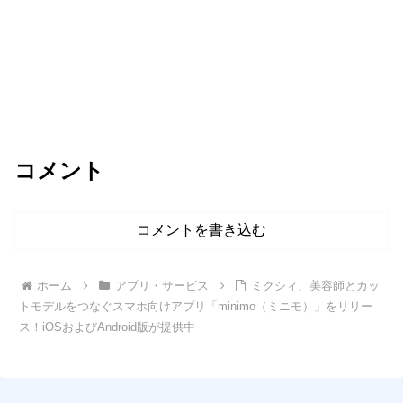
コメント
コメントを書き込む
ホーム
アプリ・サービス
ミクシィ、美容師とカッ
トモデルをつなぐスマホ向けアプリ「minimo（ミニモ）」をリリー
ス！iOSおよびAndroid版が提供中