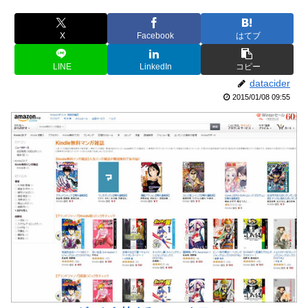
X
Facebook
はてブ
LINE
LinkedIn
コピー
datacider
2015/01/08 09:55