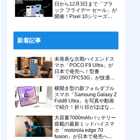
日から12月3日まで「ブラ
ック フライデー セール」が
開催！Pixel 10シリーズや
Pixel 9a・9 Proなどがお得
に
新着記事
未発表な次期ハイエンドス
マホ「POCO F9 Ultra」が
日本で発売へ！型番
「26077PC53G」が技適通
過。大容量10000mAhバッ
横開き型の新フォルダブル
テリー搭載に
スマホ「Samsung Galaxy Z
Fold8 Ultra」を写真や動画
で紹介！折り目がほぼない
8インチ大画面【レポー
大容量7000mAhバッテリー
ト】
搭載の最新ミッドハイスマ
ホ「motorola edge 70
fusion」が日本で発売へ！