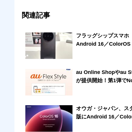
関連記事
フラッグシップスマホ「O
Android 16／Col
au Online Shopやa
が提供開始！第1弾でNothi
オウガ・ジャパン、スタン
版にAndroid 16／