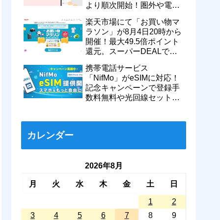
より順次開始！圏外や電波
が弱い時でも支払いが可能
楽天市場にて「お買い物マ
に
ラソン」が8月4日20時から
開催！最大49.5倍ポイント
還元。スーパーDEALで
motorola razr 50が50％還元
携帯電話サービス
など
「NifMo」がeSIMに対応！
記念キャンペーンで登録手
数料無料や光回線セットで
親子それぞれ最大11カ月
770円割引に
カレンダー
2026年8月
月
火
水
木
金
土
日
1
2
3
4
5
6
7
8
9