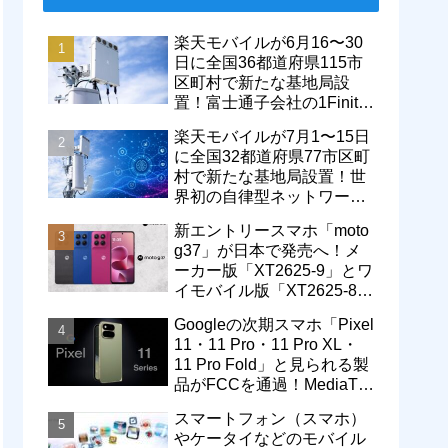
楽天モバイルが6月16〜30
日に全国36都道府県115市
区町村で新たな基地局設
置！富士通子会社の1Finity
製無線装置を導入開始。5G
楽天モバイルが7月1〜15日
エリアが拡大
に全国32都道府県77市区町
村で新たな基地局設置！世
界初の自律型ネットワーク
レベル4による省電力化で
新エントリースマホ「moto
通信品質も改善
g37」が日本で発売へ！メ
ーカー版「XT2625-9」とワ
イモバイル版「XT2625-8」
が技適を通過
Googleの次期スマホ「Pixel
11・11 Pro・11 Pro XL・
11 Pro Fold」と見られる製
品がFCCを通過！MediaTek
製モデム搭載に
スマートフォン（スマホ）
やケータイなどのモバイル