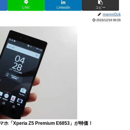
LINE
LinkedIn
コピー
memn0ck
2015/12/19 06:55
ホ「Xperia Z5 Premium E6853」が特価！