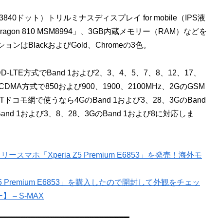
160×3840ドット）トリルミナスディスプレイ for mobile（IPS液
dragon 810 MSM8994」、3GB内蔵メモリー（RAM）などを
BlackおよびGold、Chromeの3色。
のFDD-LTE方式でBand 1および2、3、4、5、7、8、12、17、
-CDMA方式で850および900、1900、2100MHz、2GのGSM
TTドコモ網で使うなら4GのBand 1および3、28、3GのBand
and 1および3、8、28、3GのBand 1および8に対応しま
ースマホ「Xperia Z5 Premium E6853」を発売！海外モ
5 Premium E6853」を購入したので開封して外観をチェッ
– S-MAX