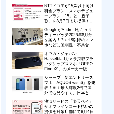
型番「XT2605-6」が技適通
NTTドコモが15歳以下向け
過
料金プラン「スマホデビュ
ープラン U15」と「親子
割」を8月7日より提供！親
のドコモ MAXやahamoも月
GoogleがAndroidセキュリ
550円割引に
ティーパッチ2026年8月分
を案内！Pixel 8以降のスマ
ホなどに脆弱性・不具合の
修正を含むソフトウェア更
オウガ・ジャパン、
新が提供開始
Hasselbladカメラ搭載フラ
ッグシップスマホ「OPPO
Find X9」のメーカー版
「CPH2797」を1万円値上
シャープ、新エントリース
げ！15万9800円に
マホ「AQUOS wish6」を発
表！画面最大輝度2倍で屋
外でも見やすく。日本と台
湾で9月中旬以降に順次発
決済サービス「楽天ペイ」
売
がオフラインコード払いの
提供を対象店舗にて8月4日