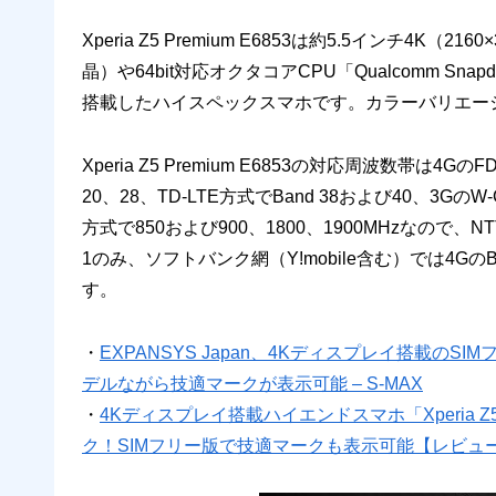
Xperia Z5 Premium E6853は約5.5インチ4K（2
晶）や64bit対応オクタコアCPU「Qualcomm Snap
搭載したハイスペックスマホです。カラーバリエーションは
Xperia Z5 Premium E6853の対応周波数帯は4G
20、28、TD-LTE方式でBand 38および40、3GのW
方式で850および900、1800、1900MHzなので、N
1のみ、ソフトバンク網（Y!mobile含む）では4GのB
す。
・
EXPANSYS Japan、4Kディスプレイ搭載のSIMフリ
デルながら技適マークが表示可能 – S-MAX
・
4Kディスプレイ搭載ハイエンドスマホ「Xperia Z
ク！SIMフリー版で技適マークも表示可能【レビュー】 