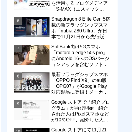
を活用するブログメディア
「S-MAX（エスマック
ス）」について
Snapdragon 8 Elite Gen 5搭
載の新フラッグシップスマ
ホ「nubia Z80 Ultra」が日
本で11月21日から先行販
売！価格は13万3800円から
SoftBank向け5Gスマホ
「motorola edge 50s pro」
にAndroid 16へのOSバージ
ョンアップを含むソフトウ
ェア更新が提供開始
最新フラッグシップスマホ
「OPPO Find X9」のau版
「OPG07」がGoogle Play
対応製品に登録！メーカー
版「CPH2797」とともに発
Google ストアで「紹介プロ
売へ
グラム」が再び開始！紹介
された人はPixelスマホなど
が10％OFF、紹介した人は
最大5万円分ストアポイン
Google ストアにて11月21
ト付与