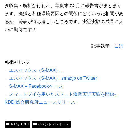
タ収集・解析が行われ、年度末の3月に報告書がまとまり
ます。漁獲と各種環境要因との関係にどういった相関があ
るか、発表が待ち遠しいところです。実証実験の成果に大
いに期待です！
記事執筆：
こば
■関連リンク
・
エスマックス（S-MAX）
・
エスマックス（S-MAX） smaxjp on Twitter
・
S-MAX – Facebookページ
・
スマートブイを用いたスマート漁業実証実験を開始-
KDDI総合研究所ニュースリリース
au by KDDI
イベント・レポート