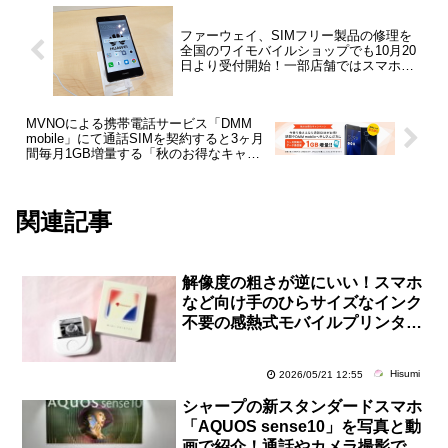
ファーウェイ、SIMフリー製品の修理を
全国のワイモバイルショップでも10月20
日より受付開始！一部店舗ではスマホ本
体の販売も
MVNOによる携帯電話サービス「DMM
mobile」にて通話SIMを契約すると3ヶ月
間毎月1GB増量する「秋のお得なキャン
ペーン」が実施中
関連記事
解像度の粗さが逆にいい！スマホ
など向け手のひらサイズなインク
不要の感熱式モバイルプリンター
「Phomemo Q02」を試す【レビ
ュー】
Hisumi
2026/05/21 12:55
シャープの新スタンダードスマホ
「AQUOS sense10」を写真と動
画で紹介！通話やカメラ撮影で便