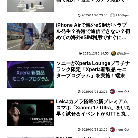
利な新AI機能も搭載【レポート】
2106bpm
2025/11/20 23:55
iPhone Airで海外eSIMがトラブ
ル発生？香港で通信できない？初
めての海外eSIM利用ですぐにア
クティベートができずに焦る【レ
ポート】
伊藤浩一
2025/12/30 14:55
ソニーがXperia Loungeプラチナ
ランク限定「Xperia新製品 モニ
タープログラム」を実施！端末貸
出や意見交換など。応募は5月10
日まで
memn0ck
2026/05/08 23:25
Leicaカメラ搭載の新プレミアム
スマホ「Xiaomi 17 Ultra」をいち
早く試せるイベントがKITTE 丸の
内で3月5〜8日に開催！スタンプ
ラリーも開催
memn0ck
2026/02/24 23:25