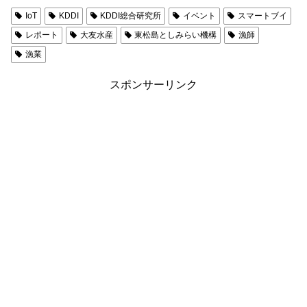
IoT
KDDI
KDDI総合研究所
イベント
スマートブイ
レポート
大友水産
東松島としみらい機構
漁師
漁業
スポンサーリンク