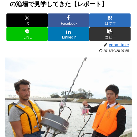
の漁場で見学してきた【レポート】
X
Facebook
はてブ
LINE
LinkedIn
コピー
coba_take
2016/10/20 07:55