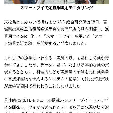
スマートブイで定置網漁をモニタリング
東松島としみらい機構およびKDDI総合研究所は18日、宮
城県の東松島市役所鳴瀬庁舎で共同記者会見を開催し、漁
業用ブイをIoT化した「スマートブイ」を用いた「スマー
ト漁業実証実験」を開始すると発表しました。
これまでの漁業はいわゆる「漁師の勘」を基にして漁が行
われてきましたが、データに基づいたより効率的な漁の実
現するとともに、料理店などが漁獲量の予測を元に漁業者
に直接海産物を予約するシステムの構築に向けた実証実験
が産学官協同で行われることになりました。
具体的にはLTEモジュール搭載のセンサーブイ・カメラブ
イを開発し、ブイから送られたデータを元に水温や塩分濃