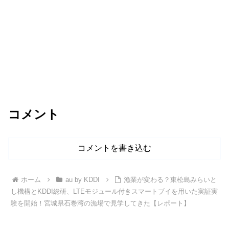
コメント
コメントを書き込む
ホーム
au by KDDI
漁業が変わる？東松島みらいと
し機構とKDDI総研、LTEモジュール付きスマートブイを用いた実証実
験を開始！宮城県石巻湾の漁場で見学してきた【レポート】