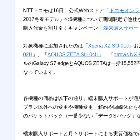
NTTドコモは16日、公式Webストア「
ドコモオンラ
2017冬春モデル」の6機種について期間限定で他社
購入代金を割り引くキャンペーン「
端末購入サポー
対象機種に追加されたのは「
Xperia XZ SO-01J
」お
02H
」、「
AQUOS ZETA SH-04H
」、「
arrows NX 
ルのGalaxy S7 edgeとAQUOS ZETAは一括15,
なっています。
各機種の価格は以下の通り。端末購入サポートが適
プラン以外への変更や機種変更、解約や回線休止を
のパケットパック（一番少ない「データSパック」
端末購入サポートと月々サポートによる実質価格で