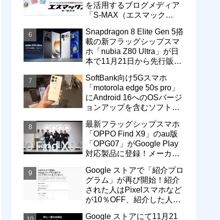
を活用するブログメディア
「S-MAX（エスマック
ス）」について
Snapdragon 8 Elite Gen 5搭
載の新フラッグシップスマ
ホ「nubia Z80 Ultra」が日
本で11月21日から先行販
売！価格は13万3800円から
SoftBank向け5Gスマホ
「motorola edge 50s pro」
にAndroid 16へのOSバージ
ョンアップを含むソフトウ
ェア更新が提供開始
最新フラッグシップスマホ
「OPPO Find X9」のau版
「OPG07」がGoogle Play
対応製品に登録！メーカー
版「CPH2797」とともに発
Google ストアで「紹介プロ
売へ
グラム」が再び開始！紹介
された人はPixelスマホなど
が10％OFF、紹介した人は
最大5万円分ストアポイン
Google ストアにて11月21
ト付与