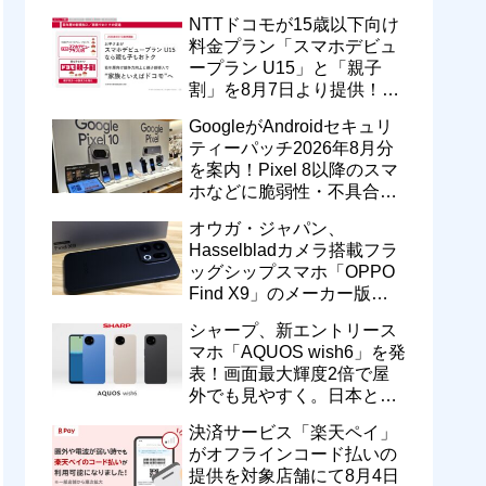
型番「XT2605-6」が技適通
NTTドコモが15歳以下向け
過
料金プラン「スマホデビュ
ープラン U15」と「親子
割」を8月7日より提供！親
のドコモ MAXやahamoも月
GoogleがAndroidセキュリ
550円割引に
ティーパッチ2026年8月分
を案内！Pixel 8以降のスマ
ホなどに脆弱性・不具合の
修正を含むソフトウェア更
オウガ・ジャパン、
新が提供開始
Hasselbladカメラ搭載フラ
ッグシップスマホ「OPPO
Find X9」のメーカー版
「CPH2797」を1万円値上
シャープ、新エントリース
げ！15万9800円に
マホ「AQUOS wish6」を発
表！画面最大輝度2倍で屋
外でも見やすく。日本と台
湾で9月中旬以降に順次発
決済サービス「楽天ペイ」
売
がオフラインコード払いの
提供を対象店舗にて8月4日