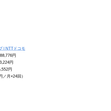
プ | NTTドコモ
8,776円
,224円
,552円
円／月×24回）