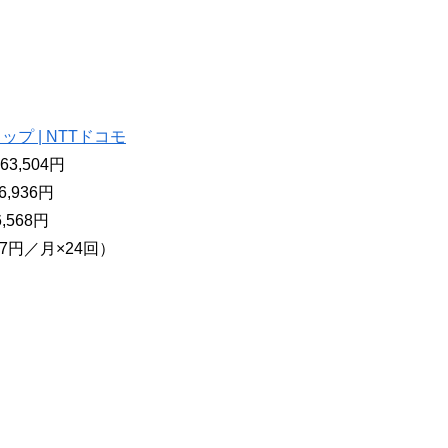
ショップ | NTTドコモ
3,504円
,936円
,568円
07円／月×24回）