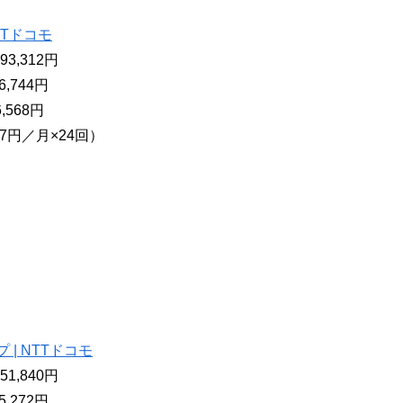
NTTドコモ
3,312円
,744円
,568円
07円／月×24回）
プ | NTTドコモ
1,840円
,272円