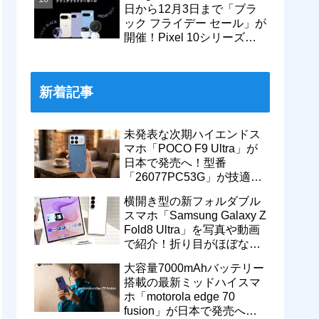
日から12月3日まで「ブラ
ック フライデー セール」が
開催！Pixel 10シリーズや
Pixel 9a・9 Proなどがお得
に
新着記事
未発表な次期ハイエンドス
マホ「POCO F9 Ultra」が
日本で発売へ！型番
「26077PC53G」が技適通
過。大容量10000mAhバッ
横開き型の新フォルダブル
テリー搭載に
スマホ「Samsung Galaxy Z
Fold8 Ultra」を写真や動画
で紹介！折り目がほぼない
8インチ大画面【レポー
大容量7000mAhバッテリー
ト】
搭載の最新ミッドハイスマ
ホ「motorola edge 70
fusion」が日本で発売へ！