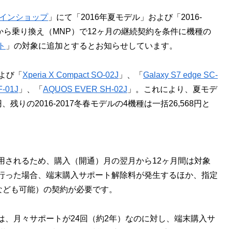
インショップ
」にて「2016年夏モデル」および「2016-
から乗り換え（MNP）で12ヶ月の継続契約を条件に機種の
ト
」の対象に追加とするとお知らせしています。
よび「
Xperia X Compact SO-02J
」、「
Galaxy S7 edge SC-
F-01J
」、「
AQUOS EVER SH-02J
」。これにより、夏モデ
552円、残りの2016-2017冬春モデルの4機種は一括26,568円と
用されるため、購入（開通）月の翌月から12ヶ月間は対象
行った場合、端末購入サポート解除料が発生するほか、指定
なども可能）の契約が必要です。
は、月々サポートが24回（約2年）なのに対し、端末購入サ