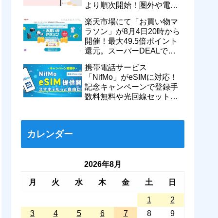
より順次開始！圏外や電波
が弱い時でも支払いが可能
楽天市場にて「お買い物マ
に
ラソン」が8月4日20時から
開催！最大49.5倍ポイント
還元。スーパーDEALで
motorola razr 50が50％還元
携帯電話サービス
など
「NifMo」がeSIMに対応！
記念キャンペーンで登録手
数料無料や光回線セットで
親子それぞれ最大11カ月
770円割引に
カレンダー
2026年8月
月
火
水
木
金
土
日
1
2
3
4
5
6
7
8
9