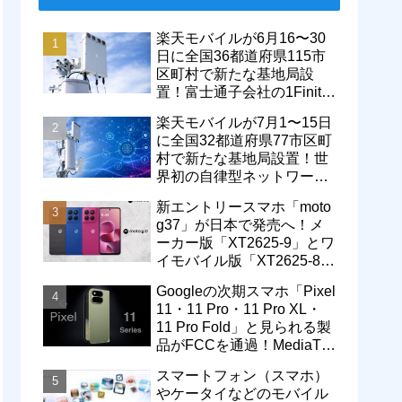
楽天モバイルが6月16〜30
日に全国36都道府県115市
区町村で新たな基地局設
置！富士通子会社の1Finity
製無線装置を導入開始。5G
楽天モバイルが7月1〜15日
エリアが拡大
に全国32都道府県77市区町
村で新たな基地局設置！世
界初の自律型ネットワーク
レベル4による省電力化で
新エントリースマホ「moto
通信品質も改善
g37」が日本で発売へ！メ
ーカー版「XT2625-9」とワ
イモバイル版「XT2625-8」
が技適を通過
Googleの次期スマホ「Pixel
11・11 Pro・11 Pro XL・
11 Pro Fold」と見られる製
品がFCCを通過！MediaTek
製モデム搭載に
スマートフォン（スマホ）
やケータイなどのモバイル