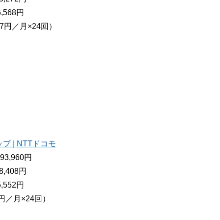
,568円
07円／月×24回）
ップ | NTTドコモ
3,960円
,408円
,552円
円／月×24回）