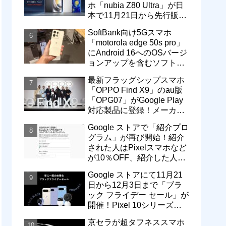
ホ「nubia Z80 Ultra」が日
本で11月21日から先行販
売！価格は13万3800円から
SoftBank向け5Gスマホ
「motorola edge 50s pro」
にAndroid 16へのOSバージ
ョンアップを含むソフトウ
ェア更新が提供開始
最新フラッグシップスマホ
「OPPO Find X9」のau版
「OPG07」がGoogle Play
対応製品に登録！メーカー
版「CPH2797」とともに発
Google ストアで「紹介プロ
売へ
グラム」が再び開始！紹介
された人はPixelスマホなど
が10％OFF、紹介した人は
最大5万円分ストアポイン
Google ストアにて11月21
ト付与
日から12月3日まで「ブラ
ック フライデー セール」が
開催！Pixel 10シリーズや
Pixel 9a・9 Proなどがお得
京セラが超タフネススマホ
に