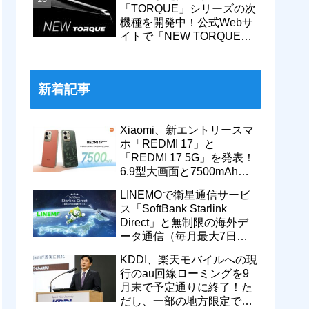
「TORQUE」シリーズの次
機種を開発中！公式Webサ
イトで「NEW TORQUE」
の一部デザインを公開。
KDDIから発売へ
新着記事
Xiaomi、新エントリースマ
ホ「REDMI 17」と
「REDMI 17 5G」を発表！
6.9型大画面と7500mAhバ
ッテリーなどを搭載。日本
LINEMOで衛星通信サービ
でも発売予定
ス「SoftBank Starlink
Direct」と無制限の海外デ
ータ通信（毎月最大7日
間）が追加料金なしで9月
KDDI、楽天モバイルへの現
から利用可能
行のau回線ローミングを9
月末で予定通りに終了！た
だし、一部の地方限定では