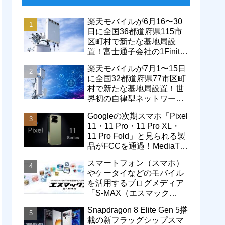
楽天モバイルが6月16〜30
日に全国36都道府県115市
区町村で新たな基地局設
置！富士通子会社の1Finity
製無線装置を導入開始。5G
楽天モバイルが7月1〜15日
エリアが拡大
に全国32都道府県77市区町
村で新たな基地局設置！世
界初の自律型ネットワーク
レベル4による省電力化で
Googleの次期スマホ「Pixel
通信品質も改善
11・11 Pro・11 Pro XL・
11 Pro Fold」と見られる製
品がFCCを通過！MediaTek
製モデム搭載に
スマートフォン（スマホ）
やケータイなどのモバイル
を活用するブログメディア
「S-MAX（エスマック
ス）」について
Snapdragon 8 Elite Gen 5搭
載の新フラッグシップスマ