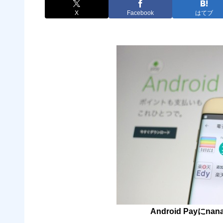
X
Facebook
はてブ
Android Payに