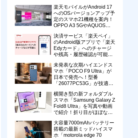
一定期間の新契約でエリア
楽天モバイルがAndroid 17
維持に協力へ
へのOSバージョンアップ予
定のスマホ21機種を案内！
OPPO A3 5GやAQUOS
wish5、Galaxy S23などが
決済サービス「楽天ペイ」
対象
のAndroid版アプリで「楽天
Edyカード」へのチャージ
や残高・履歴確認が可能
に！楽天ペイ残高との相互
未発表な次期ハイエンドス
交換なども
マホ「POCO F9 Ultra」が
日本で発売へ！型番
「26077PC53G」が技適通
過。大容量10000mAhバッ
横開き型の新フォルダブル
テリー搭載に
スマホ「Samsung Galaxy Z
Fold8 Ultra」を写真や動画
で紹介！折り目がほぼない
8インチ大画面【レポー
大容量7000mAhバッテリー
ト】
搭載の最新ミッドハイスマ
ホ「motorola edge 70