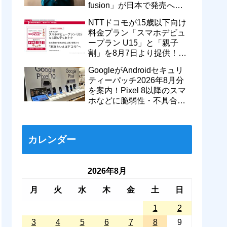
fusion」が日本で発売へ！
型番「XT2605-6」が技適通
NTTドコモが15歳以下向け
過
料金プラン「スマホデビュ
ープラン U15」と「親子
割」を8月7日より提供！親
のドコモ MAXやahamoも月
GoogleがAndroidセキュリ
550円割引に
ティーパッチ2026年8月分
を案内！Pixel 8以降のスマ
ホなどに脆弱性・不具合の
修正を含むソフトウェア更
新が提供開始
カレンダー
2026年8月
月
火
水
木
金
土
日
1
2
3
4
5
6
7
8
9