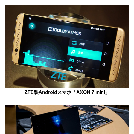
ZTE製Androidスマホ「AXON 7 mini」