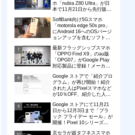
ホ「nubia Z80 Ultra」が日
本で11月21日から先行販
売！価格は13万3800円から
SoftBank向け5Gスマホ
「motorola edge 50s pro」
にAndroid 16へのOSバージ
ョンアップを含むソフトウ
ェア更新が提供開始
最新フラッグシップスマホ
「OPPO Find X9」のau版
「OPG07」がGoogle Play
対応製品に登録！メーカー
版「CPH2797」とともに発
Google ストアで「紹介プロ
売へ
グラム」が再び開始！紹介
された人はPixelスマホなど
が10％OFF、紹介した人は
最大5万円分ストアポイン
Google ストアにて11月21
ト付与
日から12月3日まで「ブラ
ック フライデー セール」が
開催！Pixel 10シリーズや
Pixel 9a・9 Proなどがお得
京セラが超タフネススマホ
に