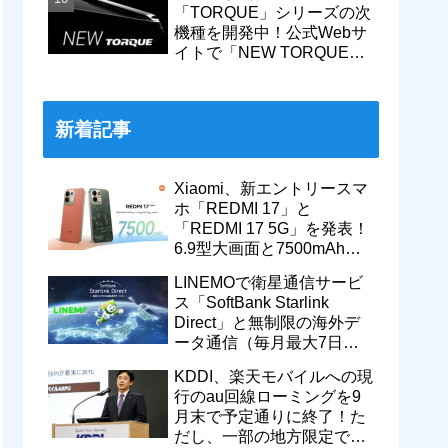
「TORQUE」シリーズの次
機種を開発中！公式Webサ
イトで「NEW TORQUE」
の一部デザインを公開。
KDDIから発売へ
新着記事
Xiaomi、新エントリースマ
ホ「REDMI 17」と
「REDMI 17 5G」を発表！
6.9型大画面と7500mAhバ
ッテリーなどを搭載。日本
LINEMOで衛星通信サービ
でも発売予定
ス「SoftBank Starlink
Direct」と無制限の海外デ
ータ通信（毎月最大7日
間）が追加料金なしで9月
KDDI、楽天モバイルへの現
から利用可能
行のau回線ローミングを9
月末で予定通りに終了！た
だし、一部の地方限定では