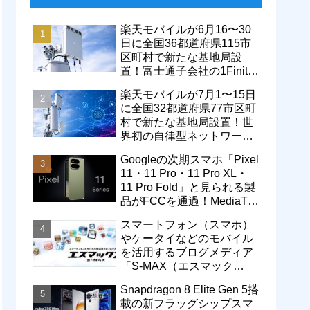
楽天モバイルが6月16〜30
日に全国36都道府県115市
区町村で新たな基地局設
置！富士通子会社の1Finity
製無線装置を導入開始。5G
楽天モバイルが7月1〜15日
エリアが拡大
に全国32都道府県77市区町
村で新たな基地局設置！世
界初の自律型ネットワーク
レベル4による省電力化で
Googleの次期スマホ「Pixel
通信品質も改善
11・11 Pro・11 Pro XL・
11 Pro Fold」と見られる製
品がFCCを通過！MediaTek
製モデム搭載に
スマートフォン（スマホ）
やケータイなどのモバイル
を活用するブログメディア
「S-MAX（エスマック
ス）」について
Snapdragon 8 Elite Gen 5搭
載の新フラッグシップスマ