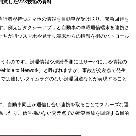
用意したV2X技術の資料
の通行者が持つスマホの情報を自動車が受け取り、緊急回避を
す。例えばタクシーアプリと自動車の車載通信端末を連携さ
たちが持つスマホや見守り端末からの情報を街のパトロール
いうものです。渋滞情報や渋滞予測にはサーバによる情報の
cle to Network）と呼ばれますが、事故が交差点で発生
Iでは難しいタイムラグのない渋滞回避などが実現すること
ものもあります。自動車同士が通信し合い連携を取ることでスムーズな運
保ったり、信号機のない交差点での衝突事故を回避する目的