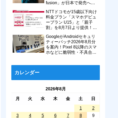
fusion」が日本で発売へ！
型番「XT2605-6」が技適通
NTTドコモが15歳以下向け
過
料金プラン「スマホデビュ
ープラン U15」と「親子
割」を8月7日より提供！親
のドコモ MAXやahamoも月
GoogleがAndroidセキュリ
550円割引に
ティーパッチ2026年8月分
を案内！Pixel 8以降のスマ
ホなどに脆弱性・不具合の
修正を含むソフトウェア更
新が提供開始
カレンダー
2026年8月
月
火
水
木
金
土
日
1
2
3
4
5
6
7
8
9