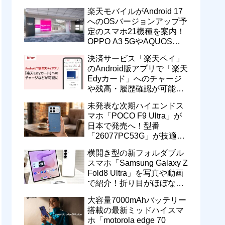
一定期間の新契約でエリア
楽天モバイルがAndroid 17
維持に協力へ
へのOSバージョンアップ予
定のスマホ21機種を案内！
OPPO A3 5GやAQUOS
wish5、Galaxy S23などが
決済サービス「楽天ペイ」
対象
のAndroid版アプリで「楽天
Edyカード」へのチャージ
や残高・履歴確認が可能
に！楽天ペイ残高との相互
未発表な次期ハイエンドス
交換なども
マホ「POCO F9 Ultra」が
日本で発売へ！型番
「26077PC53G」が技適通
過。大容量10000mAhバッ
横開き型の新フォルダブル
テリー搭載に
スマホ「Samsung Galaxy Z
Fold8 Ultra」を写真や動画
で紹介！折り目がほぼない
8インチ大画面【レポー
大容量7000mAhバッテリー
ト】
搭載の最新ミッドハイスマ
ホ「motorola edge 70