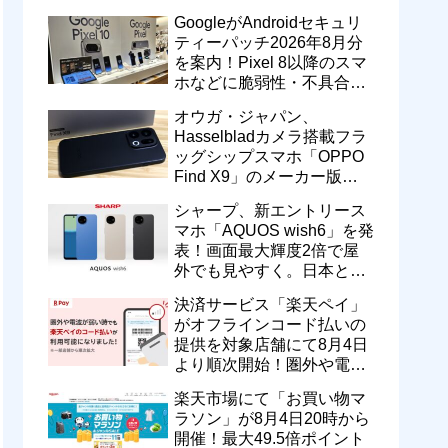
のドコモ MAXやahamoも月
GoogleがAndroidセキュリ
550円割引に
ティーパッチ2026年8月分
を案内！Pixel 8以降のスマ
ホなどに脆弱性・不具合の
修正を含むソフトウェア更
オウガ・ジャパン、
新が提供開始
Hasselbladカメラ搭載フラ
ッグシップスマホ「OPPO
Find X9」のメーカー版
「CPH2797」を1万円値上
シャープ、新エントリース
げ！15万9800円に
マホ「AQUOS wish6」を発
表！画面最大輝度2倍で屋
外でも見やすく。日本と台
湾で9月中旬以降に順次発
決済サービス「楽天ペイ」
売
がオフラインコード払いの
提供を対象店舗にて8月4日
より順次開始！圏外や電波
が弱い時でも支払いが可能
楽天市場にて「お買い物マ
に
ラソン」が8月4日20時から
開催！最大49.5倍ポイント