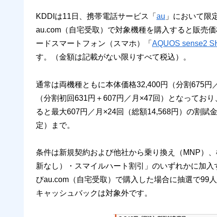
KDDIは11日、携帯電話サービス「
au
」において限
au.com（自宅受取）で対象機種を購入すると販売価
ードスマートフォン（スマホ）「
AQUOS sense2 S
す。（金額は記載がない限りすべて税込）。
通常は両機種ともに本体価格32,400円（分割675円
（分割初回631円＋607円／月×47回）となってお
ると最大607円／月×24回（総額14,568円）の割賦
定）まで。
条件は新規契約および他社から乗り換え（MNP）、
新なし）・スマイルハート割引」のいずれかに加入するこ
びau.com（自宅受取）で購入した場合に抽選で99人に
キャッシュバックは対象外です。