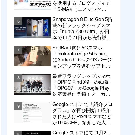
を活用するブログメディア
「S-MAX（エスマック
ス）」について
Snapdragon 8 Elite Gen 5搭
載の新フラッグシップスマ
ホ「nubia Z80 Ultra」が日
本で11月21日から先行販
売！価格は13万3800円から
SoftBank向け5Gスマホ
「motorola edge 50s pro」
にAndroid 16へのOSバージ
ョンアップを含むソフトウ
ェア更新が提供開始
最新フラッグシップスマホ
「OPPO Find X9」のau版
「OPG07」がGoogle Play
対応製品に登録！メーカー
版「CPH2797」とともに発
Google ストアで「紹介プロ
売へ
グラム」が再び開始！紹介
された人はPixelスマホなど
が10％OFF、紹介した人は
最大5万円分ストアポイン
Google ストアにて11月21
ト付与