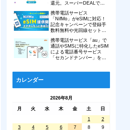
還元。スーパーDEALで
motorola razr 50が50％還元
携帯電話サービス
など
「NifMo」がeSIMに対応！
記念キャンペーンで登録手
数料無料や光回線セットで
親子それぞれ最大11カ月
携帯電話サービス「au」で
770円割引に
通話やSMSに特化したeSIM
による電話番号サービス
「セカンドナンバー」を提
供開始！月額550円で留守
番などに対応
カレンダー
2026年8月
月
火
水
木
金
土
日
1
2
3
4
5
6
7
8
9