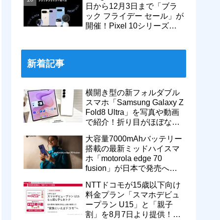
日から12月3日まで「ブラ
ック フライデー セール」が
開催！Pixel 10シリーズや
Pixel 9a・9 Proなどがお得
に
新着記事
横開き型の新フォルダブル
スマホ「Samsung Galaxy Z
Fold8 Ultra」を写真や動画
で紹介！折り目がほぼない
8インチ大画面【レポー
大容量7000mAhバッテリー
ト】
搭載の最新ミッドハイスマ
ホ「motorola edge 70
fusion」が日本で発売へ！
型番「XT2605-6」が技適通
NTTドコモが15歳以下向け
過
料金プラン「スマホデビュ
ープラン U15」と「親子
割」を8月7日より提供！親