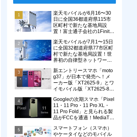
楽天モバイルが6月16〜30
日に全国36都道府県115市
区町村で新たな基地局設
置！富士通子会社の1Finity
製無線装置を導入開始。5G
楽天モバイルが7月1〜15日
エリアが拡大
に全国32都道府県77市区町
村で新たな基地局設置！世
界初の自律型ネットワーク
レベル4による省電力化で
新エントリースマホ「moto
通信品質も改善
g37」が日本で発売へ！メ
ーカー版「XT2625-9」とワ
イモバイル版「XT2625-8」
が技適を通過
Googleの次期スマホ「Pixel
11・11 Pro・11 Pro XL・
11 Pro Fold」と見られる製
品がFCCを通過！MediaTek
製モデム搭載に
スマートフォン（スマホ）
やケータイなどのモバイル