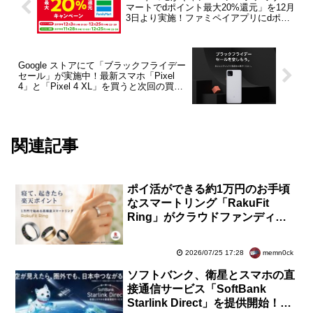
マートでdポイント最大20%還元」を12月
3日より実施！ファミペイアプリにdポイ
ントカード連携すると100ポイントプレゼ
ントも
Google ストアにて「ブラックフライデー
セール」が実施中！最新スマホ「Pixel
4」と「Pixel 4 XL」を買うと次回の買い
物に使える1.6万円分のクーポンプレゼン
トなど
関連記事
ポイ活ができる約1万円のお手頃
なスマートリング「RakuFit
Ring」がクラウドファンディン
グに登場！睡眠スコアで「楽天ポ
イント」を獲得
memn0ck
2026/07/25 17:28
ソフトバンク、衛星とスマホの直
接通信サービス「SoftBank
Starlink Direct」を提供開始！