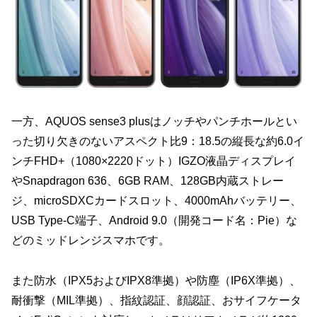
一方、AQUOS sense3 plusはノッチやパンチホールとい
った切り欠きのないアスペクト比9：18.5の縦長な約6.0イ
ンチFHD+（1080×2220ドット）IGZO液晶ディスプレイ
やSnapdragon 636、6GB RAM、128GB内蔵ストレー
ジ、microSDXCカードスロット、4000mAhバッテリー、
USB Type-C端子、Android 9.0（開発コード名：Pie）な
どのミッドレンジスマホです。
また防水（IPX5およびIPX8準拠）や防塵（IP6X準拠）、
耐衝撃（MIL準拠）、指紋認証、顔認証、おサイフケータ