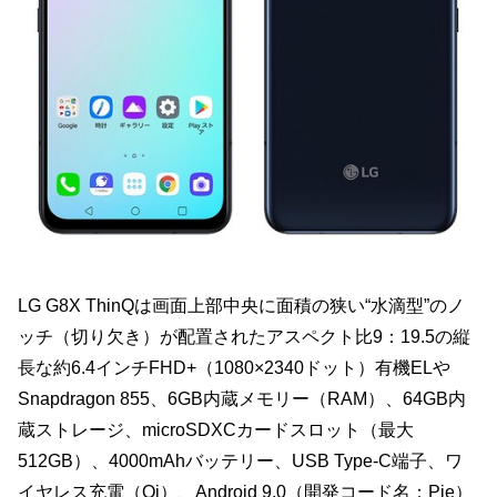
LG G8X ThinQは画面上部中央に面積の狭い“水滴型”のノ
ッチ（切り欠き）が配置されたアスペクト比9：19.5の縦
長な約6.4インチFHD+（1080×2340ドット）有機ELや
Snapdragon 855、6GB内蔵メモリー（RAM）、64GB内
蔵ストレージ、microSDXCカードスロット（最大
512GB）、4000mAhバッテリー、USB Type-C端子、ワ
イヤレス充電（Qi）、Android 9.0（開発コード名：Pie）