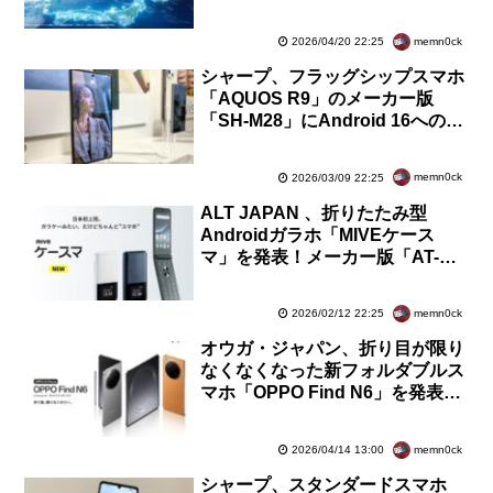
Y!mobileやLINEMOでも利用可能
memn0ck
2026/04/20 22:25
シャープ、フラッグシップスマホ
「AQUOS R9」のメーカー版
「SH-M28」にAndroid 16への
OSバージョンアップを提供開始
memn0ck
2026/03/09 22:25
ALT JAPAN 、折りたたみ型
Androidガラホ「MIVEケース
マ」を発表！メーカー版「AT-
M140J」が2月19日発売。価格は
3万4800円
memn0ck
2026/02/12 22:25
オウガ・ジャパン、折り目が限り
なくなくなった新フォルダブルス
マホ「OPPO Find N6」を発表！
メーカー版が4月15日発売で予約
受付中
memn0ck
2026/04/14 13:00
シャープ、スタンダードスマホ