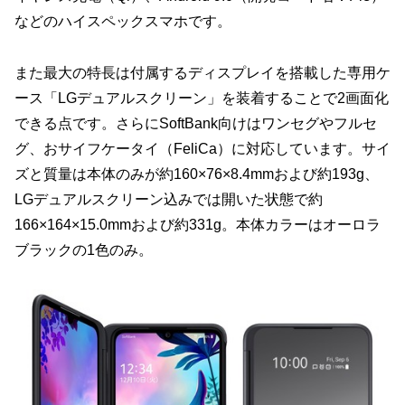
などのハイスペックスマホです。
また最大の特長は付属するディスプレイを搭載した専用ケ
ース「LGデュアルスクリーン」を装着することで2画面化
できる点です。さらにSoftBank向けはワンセグやフルセ
グ、おサイフケータイ（FeliCa）に対応しています。サイ
ズと質量は本体のみが約160×76×8.4mmおよび約193g、
LGデュアルスクリーン込みでは開いた状態で約
166×164×15.0mmおよび約331g。本体カラーはオーロラ
ブラックの1色のみ。