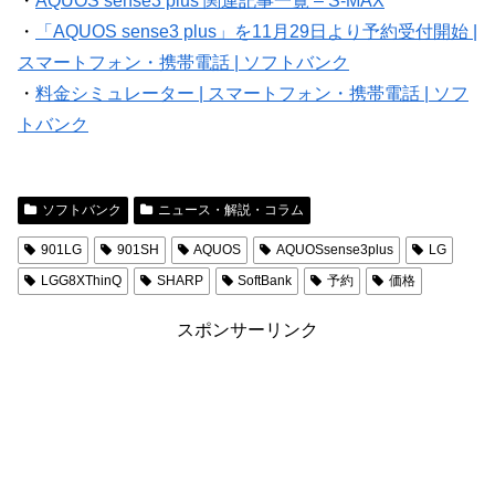
・
AQUOS sense3 plus 関連記事一覧 – S-MAX
・
「AQUOS sense3 plus」を11月29日より予約受付開始 |
スマートフォン・携帯電話 | ソフトバンク
・
料金シミュレーター | スマートフォン・携帯電話 | ソフ
トバンク
ソフトバンク
ニュース・解説・コラム
901LG
901SH
AQUOS
AQUOSsense3plus
LG
LGG8XThinQ
SHARP
SoftBank
予約
価格
スポンサーリンク