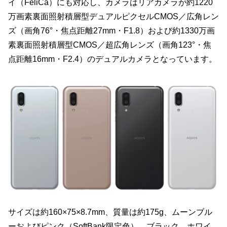
イ（FeliCa）にも対応し、カメラはリアカメラが約1220
万画素裏面照射積層型デュアルピクセルCMOS／広角レン
ズ（画角76°・焦点距離27mm・F1.8）および約1330万画
素裏面照射積層型CMOS／超広角レンズ（画角123°・焦
点距離16mm・F2.4）のデュアルカメラとなっています。
サイズは約160×75×8.7mm、質量は約175g、ムーンブル
ーおよびピンク（SoftBank限定色）、ブラック、ホワイ