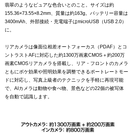
翡翠のようなピュアな色合いとのこと。サイズは約
155.36×73.55×8.2mm、質量は約163g。バッテリー容量は
3400mAh、外部接続・充電端子はmicroUSB（USB 2.0）
に。
リアカメラは像面位相差オートフォーカス（PDAF）とコ
ントラストAFに対応した約1300万画素CMOS＋約200万
画素CMOSリアカメラを搭載し、リア・フロントのカメラ
ともにボケ効果や照明効果を調整できるポートレートモー
ドに対応し、写真上級者のテクニックを手軽に再現可能
で、AIカメラは動物や食べ物、景色などの22個の被写体
を自動で認識します。