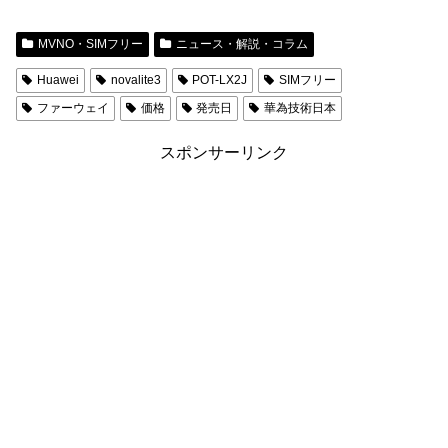
MVNO・SIMフリー
ニュース・解説・コラム
Huawei
novalite3
POT-LX2J
SIMフリー
ファーウェイ
価格
発売日
華為技術日本
スポンサーリンク