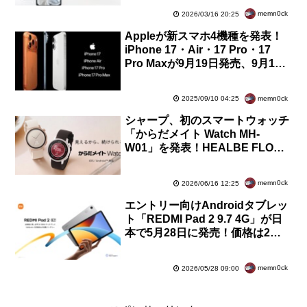
memn0ck
2026/03/16 20:25
Appleが新スマホ4機種を発表！
iPhone 17・Air・17 Pro・17
Pro Maxが9月19日発売、9月12
日21時予約開始。価格は12万
9800円から
memn0ck
2025/09/10 04:25
シャープ、初のスマートウォッチ
「からだメイト Watch MH-
W01」を発表！HEALBE FLOW
採用。7月9日発売で予約受付中、
価格は5万9400円
memn0ck
2026/06/16 12:25
エントリー向けAndroidタブレッ
ト「REDMI Pad 2 9.7 4G」が日
本で5月28日に発売！価格は2万
7980円から。早割で6月11日まで
2千円OFF
memn0ck
2026/05/28 09:00