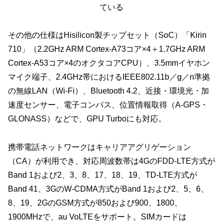
ている
その他の仕様はHisilicon製チップセット（SoC）「Kirin
710」（2.2GHz ARM Cortex-A73コア×4＋1.7GHz ARM
Cortex-A53コア×4のオクタコアCPU）、3.5mmイヤホン
マイク端子、2.4GHz帯におけるIEEE802.11b／g／n準拠
の無線LAN（Wi-Fi）、Bluetooth 4.2、近接・環境光・加
速度センサー、電子コンパス、位置情報取得（A-GPS・
GLONASS）などで、GPU Turboにも対応。
携帯電話ネットワークはキャリアアグリゲーション
（CA）が利用でき、対応周波数帯は4GのFDD-LTE方式が
Band 1および2、3、8、17、18、19、TD-LTE方式が
Band 41、3GのW-CDMA方式がBand 1および2、5、6、
8、19、2GのGSM方式が850および900、1800、
1900MHzで、au VoLTEをサポート。SIMカードは