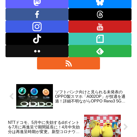
ソフトバンク向けと見られる未発表の
OPPO製スマホ「A002OP」が技適を通
過！詳細不明ながらOPPO Reno3 5Gに
続いて採用へ
NTTドコモ、5月中に失効するdポイント
を7月に再進呈で期間延長に！4月中失効
分は再進呈時期が変更。新型コロナウイ
ルス感染症の影響で