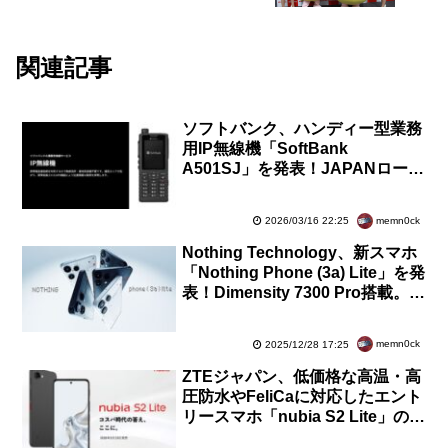
関連記事
ソフトバンク、ハンディー型業務
用IP無線機「SoftBank
A501SJ」を発表！JAPANローミ
ングやデュアルSIMなどに対応。
3月19日発売
memn0ck
2026/03/16 22:25
Nothing Technology、新スマホ
「Nothing Phone (3a) Lite」を発
表！Dimensity 7300 Pro搭載。日
本でも発売へ、詳細は近日公開
memn0ck
2025/12/28 17:25
ZTEジャパン、低価格な高温・高
圧防水やFeliCaに対応したエント
リースマホ「nubia S2 Lite」のメ
ーカー版を3月19日に発売