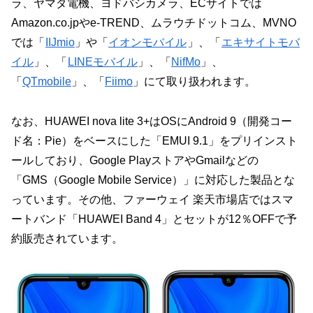
ラ、ヤマダ電機、ヨドバシカメラ、ECサイトでは
Amazon.co.jpやe-TREND、ムラウチドットコム、MVNO
では「
IIJmio
」や「
イオンモバイル
」、「
エキサイトモバ
イル
」、「
LINEモバイル
」、「
NifMo
」、
「
QTmobile
」、「
Fiimo
」にて取り扱われます。
なお、HUAWEI nova lite 3+はOSにAndroid 9（開発コー
ド名：Pie）をベースにした「EMUI 9.1」をプリインスト
ールしており、Google PlayストアやGmailなどの
「GMS（Google Mobile Service）」に対応した製品とな
っています。その他、ファーウェイ 楽天市場店ではスマ
ートバンド「HUAWEI Band 4」とセットが12％OFFで予
約販売されています。