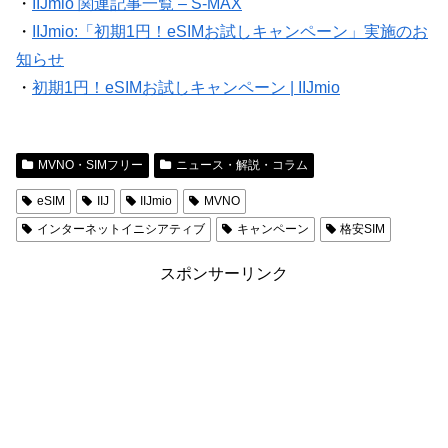
・
IIJmio 関連記事一覧 – S-MAX
・
IIJmio:「初期1円！eSIMお試しキャンペーン」実施のお
知らせ
・
初期1円！eSIMお試しキャンペーン | IIJmio
MVNO・SIMフリー
ニュース・解説・コラム
eSIM
IIJ
IIJmio
MVNO
インターネットイニシアティブ
キャンペーン
格安SIM
スポンサーリンク