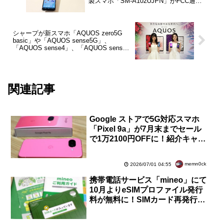
製スマホ「SM-A102UJPN」がFCC通
過！Galaxy A20の後継に
シャープが新スマホ「AQUOS zero5G
basic」や「AQUOS sense5G」、
「AQUOS sense4」、「AQUOS sense4
plus」を発表！今秋以降発売
関連記事
Google ストアで5G対応スマホ
「Pixel 9a」が7月末までセール
で1万2100円OFFに！紹介キャン
ペーンの10％OFFも併用で5万
9810円から
memn0ck
2026/07/01 04:55
携帯電話サービス「mineo」にて
10月よりeSIMプロファイル発行
料が無料に！SIMカード再発行事
務手数料や契約事務手数料などは
値上げ