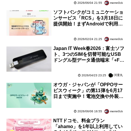
memn0ck
2026/06/04 21:55
ソフトバンクがコミュニケーショ
ンサービス「RCS」を3月18日に
提供開始！まずAndroidで利用で
き、iPhoneは後日開始。MVNO
も今後対応予定
memn0ck
2026/02/24 21:25
Japan IT Week春2026：富士ソフ
ト、3つのSIMを切替可能なUSB
ドングル型データ通信端末「+F
FS045U」を展示！今夏発売の次
機種【レポート】
河童丸
2026/04/23 23:25
オウガ・ジャパンが「OPPOサー
ビスウィーク」の第11弾を6月17
日まで実施中！電池交換や外装交
換が割引に。メーカー版と楽天モ
バイル版が対象
memn0ck
2026/06/06 16:55
NTTドコモ、料金プラン
「ahamo」を1年以上利用してい