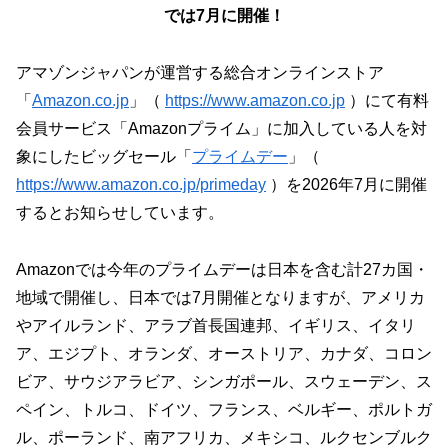
では7月に開催！
アマゾンジャパンが運営する総合オンラインストア
「
Amazon.co.jp
」（
https://www.amazon.co.jp
）にて有料
会員サービス「Amazonプライム」に加入している人を対
象にしたビッグセール「
プライムデー
」（
https://www.amazon.co.jp/primeday
）を2026年7月に開催
するとお知らせしています。
Amazonでは今年のプライムデーは日本を含む計27カ国・
地域で開催し、日本では7月開催となりますが、アメリカ
やアイルランド、アラブ首長国連邦、イギリス、イタリ
ア、エジプト、オランダ、オーストリア、カナダ、コロン
ビア、サウジアラビア、シンガポール、スウェーデン、ス
ペイン、トルコ、ドイツ、フランス、ベルギー、ポルトガ
ル、ポーランド、南アフリカ、メキシコ、ルクセンブルク