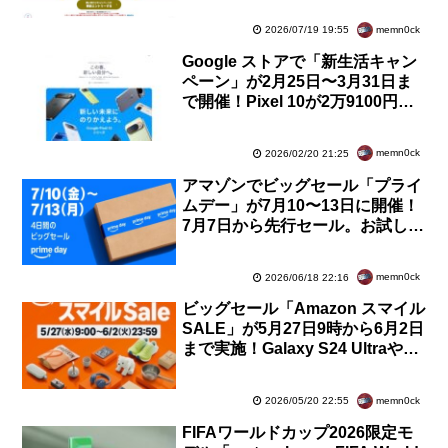
40％還元など
memn0ck
2026/07/19 19:55
Google ストアで「新生活キャン
ペーン」が2月25日〜3月31日ま
で開催！Pixel 10が2万9100円割
引＆1万5000円還元などで最大8
万円分お得など
memn0ck
2026/02/20 21:25
アマゾンでビッグセール「プライ
ムデー」が7月10〜13日に開催！
7月7日から先行セール。お試し中
も対象でiPhone Airなどの300万
点以上が割引
memn0ck
2026/06/18 22:16
ビッグセール「Amazon スマイル
SALE」が5月27日9時から6月2日
まで実施！Galaxy S24 Ultraや
Amazonデバイスなどがお得に
memn0ck
2026/05/20 22:55
FIFAワールドカップ2026限定モ