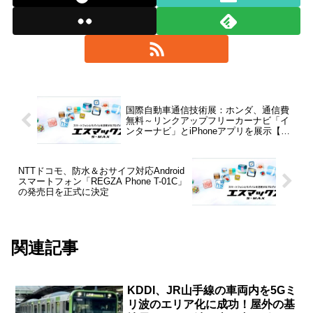
国際自動車通信技術展：ホンダ、通信費
無料～リンクアップフリーカーナビ「イ
ンターナビ」とiPhoneアプリを展示【レ
ポート】
NTTドコモ、防水＆おサイフ対応Android
スマートフォン「REGZA Phone T-01C」
の発売日を正式に決定
関連記事
KDDI、JR山手線の車両内を5Gミ
リ波のエリア化に成功！屋外の基