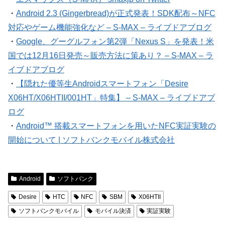
・
Android 2.3 (Gingerbread)が正式発表！SDK配布～NFC
対応やゲーム機能強化など – S-MAX – ライブドアブログ
・
Google、グーグルフォン第2弾「Nexus S」を発表！米
国では12月16日発売～販売方法に策あり？ – S-MAX – ラ
イブドアブログ
・
【隠れた優等生Androidスマートフォン「Desire
X06HT/X06HTII/001HT」特集】 – S-MAX – ライブドアブ
ログ
・
Android™ 搭載スマートフォンを用いたNFC実証実験の
開始について | ソフトバンクモバイル株式会社
Android
ソフトバンク
Desire
HTC
NFC
SBM
X06HTII
ソフトバンクモバイル
モバイル決済
実証実験