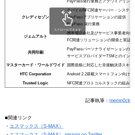
PayPass発行業務とアクワイアリング
モバイルNFC関連サーバー・システム
クレディセゾン
PayPassアプリケーションの提供
PayPass 発行業務
スクロールできます
携帯電話会社及びサービス事業者向けT
ジェムアルト
FC関連ソリューションの開発と実証
PayPassパーソナライゼーションの
共同印刷
サービスプロバイダーTSMとのイン
マスターカード・ワールドワイド
国際規格に対応した非接触決済スキームP
HTC Corporation
Android 2.2搭載スマートフォン向け
Trusted Logic
NFC関連プロトコルスタックの組み込
記事執筆：
memn0ck
■関連リンク
・
エスマックス（S-MAX）
・
エスマックス（S-MAX） smaxjp on Twitter