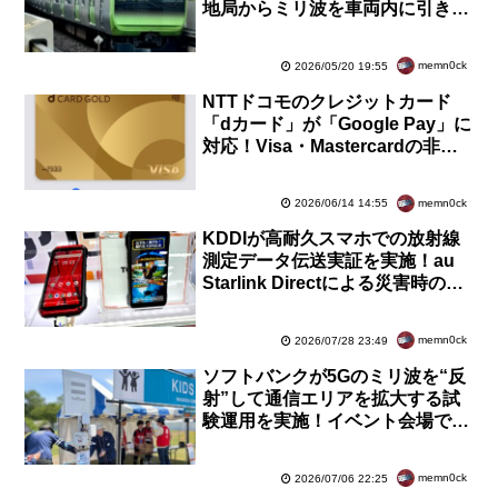
地局からミリ波を車両内に引き込
んで増幅＆再放射は日本国内初
memn0ck
2026/05/20 19:55
NTTドコモのクレジットカード
「dカード」が「Google Pay」に
対応！Visa・Mastercardの非接
触IC「NFC」のかざす決済が利用
可能に
memn0ck
2026/06/14 14:55
KDDIが高耐久スマホでの放射線
測定データ伝送実証を実施！au
Starlink Directによる災害時のモ
ニタリング体制の強靭化をめざす
memn0ck
2026/07/28 23:49
ソフトバンクが5Gのミリ波を“反
射”して通信エリアを拡大する試
験運用を実施！イベント会場で
「反射板」の効果を検証して有用
性を確認
memn0ck
2026/07/06 22:25