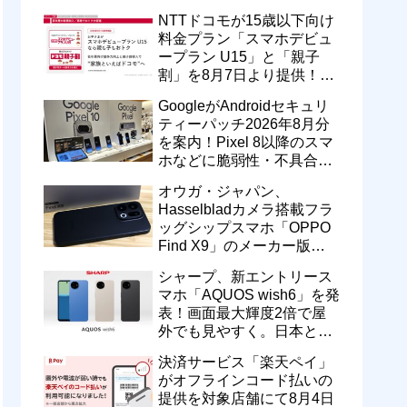
型番「XT2605-6」が技適通
NTTドコモが15歳以下向け
過
料金プラン「スマホデビュ
ープラン U15」と「親子
割」を8月7日より提供！親
のドコモ MAXやahamoも月
GoogleがAndroidセキュリ
550円割引に
ティーパッチ2026年8月分
を案内！Pixel 8以降のスマ
ホなどに脆弱性・不具合の
修正を含むソフトウェア更
オウガ・ジャパン、
新が提供開始
Hasselbladカメラ搭載フラ
ッグシップスマホ「OPPO
Find X9」のメーカー版
「CPH2797」を1万円値上
シャープ、新エントリース
げ！15万9800円に
マホ「AQUOS wish6」を発
表！画面最大輝度2倍で屋
外でも見やすく。日本と台
湾で9月中旬以降に順次発
決済サービス「楽天ペイ」
売
がオフラインコード払いの
提供を対象店舗にて8月4日