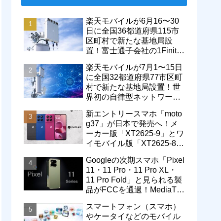
楽天モバイルが6月16〜30
日に全国36都道府県115市
区町村で新たな基地局設
置！富士通子会社の1Finity
製無線装置を導入開始。5G
楽天モバイルが7月1〜15日
エリアが拡大
に全国32都道府県77市区町
村で新たな基地局設置！世
界初の自律型ネットワーク
レベル4による省電力化で
新エントリースマホ「moto
通信品質も改善
g37」が日本で発売へ！メ
ーカー版「XT2625-9」とワ
イモバイル版「XT2625-8」
が技適を通過
Googleの次期スマホ「Pixel
11・11 Pro・11 Pro XL・
11 Pro Fold」と見られる製
品がFCCを通過！MediaTek
製モデム搭載に
スマートフォン（スマホ）
やケータイなどのモバイル