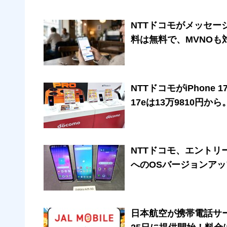
NTTドコモがメッセー
料は無料で、MVNOも
NTTドコモがiPhone 
17eは13万9810円
NTTドコモ、エントリースマホ
へのOSバージョンア
日本航空が携帯電話サービス