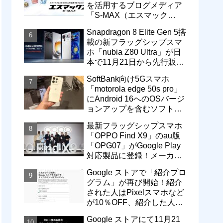
を活用するブログメディア
「S-MAX（エスマック
ス）」について
Snapdragon 8 Elite Gen 5搭
載の新フラッグシップスマ
ホ「nubia Z80 Ultra」が日
本で11月21日から先行販
売！価格は13万3800円から
SoftBank向け5Gスマホ
「motorola edge 50s pro」
にAndroid 16へのOSバージ
ョンアップを含むソフトウ
ェア更新が提供開始
最新フラッグシップスマホ
「OPPO Find X9」のau版
「OPG07」がGoogle Play
対応製品に登録！メーカー
版「CPH2797」とともに発
Google ストアで「紹介プロ
売へ
グラム」が再び開始！紹介
された人はPixelスマホなど
が10％OFF、紹介した人は
最大5万円分ストアポイン
Google ストアにて11月21
ト付与