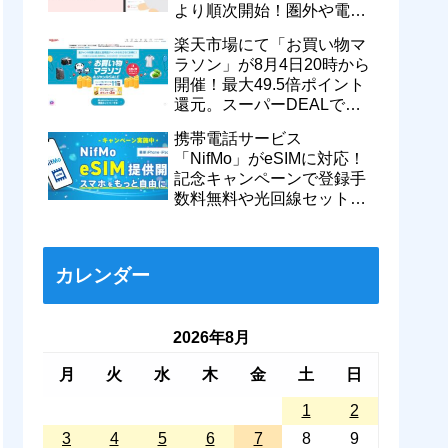
より順次開始！圏外や電波
が弱い時でも支払いが可能
楽天市場にて「お買い物マ
に
ラソン」が8月4日20時から
開催！最大49.5倍ポイント
還元。スーパーDEALで
motorola razr 50が50％還元
携帯電話サービス
など
「NifMo」がeSIMに対応！
記念キャンペーンで登録手
数料無料や光回線セットで
親子それぞれ最大11カ月
770円割引に
カレンダー
2026年8月
月
火
水
木
金
土
日
1
2
3
4
5
6
7
8
9