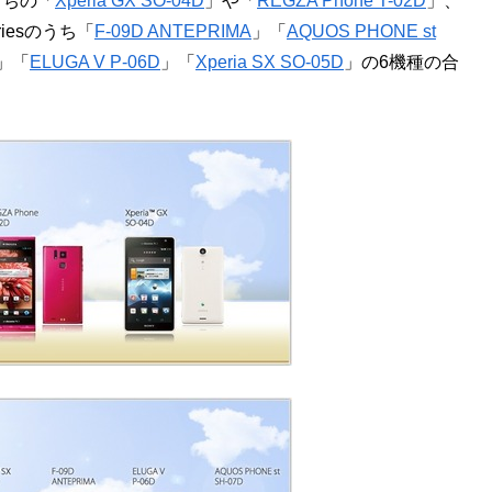
のうちの「
Xperia GX SO-04D
」や「
REGZA Phone T-02D
」、
eriesのうち「
F-09D ANTEPRIMA
」「
AQUOS PHONE st
」「
ELUGA V P-06D
」「
Xperia SX SO-05D
」の6機種の合