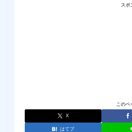
スポ
このペ
X
はてブ