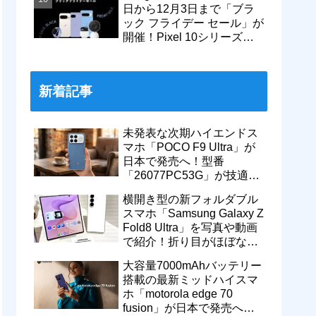
日から12月3日まで「ブラ
ック フライデー セール」が
開催！Pixel 10シリーズや
Pixel 9a・9 Proなどがお得
に
新着記事
未発表な次期ハイエンドス
マホ「POCO F9 Ultra」が
日本で発売へ！型番
「26077PC53G」が技適通
過。大容量10000mAhバッ
横開き型の新フォルダブル
テリー搭載に
スマホ「Samsung Galaxy Z
Fold8 Ultra」を写真や動画
で紹介！折り目がほぼない
8インチ大画面【レポー
大容量7000mAhバッテリー
ト】
搭載の最新ミッドハイスマ
ホ「motorola edge 70
fusion」が日本で発売へ！