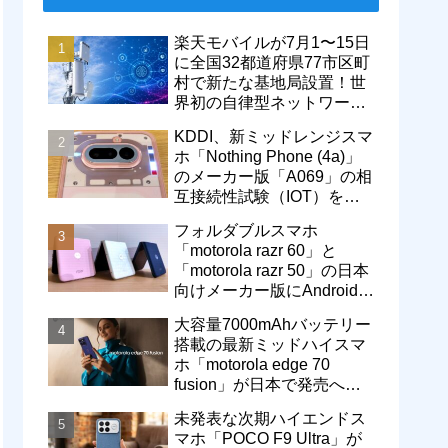
楽天モバイルが7月1〜15日
に全国32都道府県77市区町
村で新たな基地局設置！世
界初の自律型ネットワーク
レベル4による省電力化で
KDDI、新ミッドレンジスマ
通信品質も改善
ホ「Nothing Phone (4a)」
のメーカー版「A069」の相
互接続性試験（IOT）を完
了！au Flex Styleで販売中
フォルダブルスマホ
「motorola razr 60」と
「motorola razr 50」の日本
向けメーカー版にAndroid
16へのOSバージョンアッ
大容量7000mAhバッテリー
プが提供開始
搭載の最新ミッドハイスマ
有機EL
ホ「motorola edge 70
fusion」が日本で発売へ！
型番「XT2605-6」が技適通
未発表な次期ハイエンドス
過
マホ「POCO F9 Ultra」が