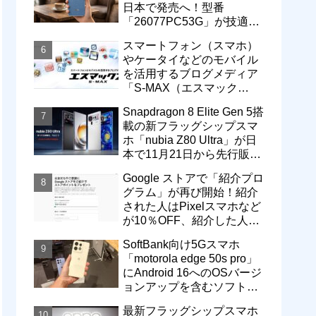
日本で発売へ！型番
「26077PC53G」が技適通
過。大容量10000mAhバッ
スマートフォン（スマホ）
テリー搭載に
やケータイなどのモバイル
を活用するブログメディア
「S-MAX（エスマック
ス）」について
Snapdragon 8 Elite Gen 5搭
載の新フラッグシップスマ
ホ「nubia Z80 Ultra」が日
本で11月21日から先行販
売！価格は13万3800円から
Google ストアで「紹介プロ
グラム」が再び開始！紹介
された人はPixelスマホなど
が10％OFF、紹介した人は
最大5万円分ストアポイン
SoftBank向け5Gスマホ
ト付与
「motorola edge 50s pro」
にAndroid 16へのOSバージ
ョンアップを含むソフトウ
ェア更新が提供開始
最新フラッグシップスマホ