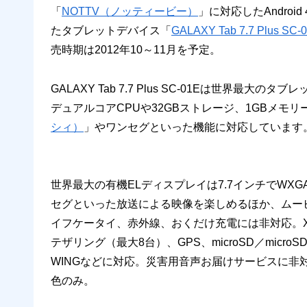
「
NOTTV（ノッティービー）
」に対応したAndroid 
たタブレットデバイス「
GALAXY Tab 7.7 Plus SC-
売時期は2012年10～11月を予定。
GALAXY Tab 7.7 Plus SC-01Eは世界最
デュアルコアCPUや32GBストレージ、1GBメモ
シィ）
」やワンセグといった機能に対応しています
世界最大の有機ELディスプレイは7.7インチでWXGA（
セグといった放送による映像を楽しめるほか、ムー
イフケータイ、赤外線、おくだけ充電には非対応。XiやFO
テザリング（最大8台）、GPS、microSD／mic
WINGなどに対応。災害用音声お届けサービスに非対応。
色のみ。