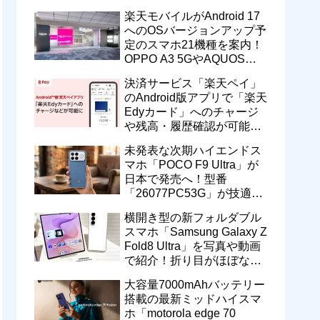
一定期間の新契約でエリア
楽天モバイルがAndroid 17
維持に協力へ
へのOSバージョンアップ予
定のスマホ21機種を案内！
OPPO A3 5GやAQUOS
wish5、Galaxy S23などが
決済サービス「楽天ペイ」
対象
のAndroid版アプリで「楽天
Edyカード」へのチャージ
や残高・履歴確認が可能
に！楽天ペイ残高との相互
未発表な次期ハイエンドス
交換なども
マホ「POCO F9 Ultra」が
日本で発売へ！型番
「26077PC53G」が技適通
過。大容量10000mAhバッ
横開き型の新フォルダブル
テリー搭載に
スマホ「Samsung Galaxy Z
Fold8 Ultra」を写真や動画
で紹介！折り目がほぼない
8インチ大画面【レポー
大容量7000mAhバッテリー
ト】
搭載の最新ミッドハイスマ
ホ「motorola edge 70