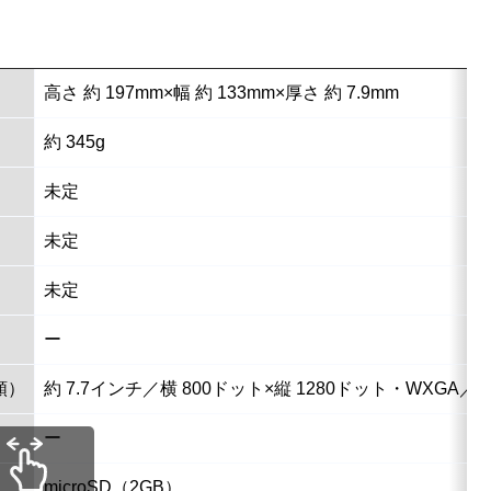
高さ 約 197mm×幅 約 133mm×厚さ 約 7.9mm
約 345g
未定
未定
未定
ー
類）
約 7.7インチ／横 800ドット×縦 1280ドット・WXGA／
ー
microSD（2GB）