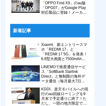
「OPPO Find X9」のau版
「OPG07」がGoogle Play
対応製品に登録！メーカー
版「CPH2797」とともに発
売へ
新着記事
Xiaomi、新エントリースマ
ホ「REDMI 17」と
「REDMI 17 5G」を発表！
6.9型大画面と7500mAhバ
ッテリーなどを搭載。日本
LINEMOで衛星通信サービ
でも発売予定
ス「SoftBank Starlink
Direct」と無制限の海外デ
ータ通信（毎月最大7日
間）が追加料金なしで9月
KDDI、楽天モバイルへの現
から利用可能
行のau回線ローミングを9
月末で予定通りに終了！た
だし、一部の地方限定では