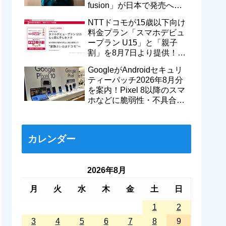
fusion」が日本で発売へ！
型番「XT2605-6」が技適通
NTTドコモが15歳以下向け
過
料金プラン「スマホデビュ
ープラン U15」と「親子
割」を8月7日より提供！親
のドコモ MAXやahamoも月
GoogleがAndroidセキュリ
550円割引に
ティーパッチ2026年8月分
を案内！Pixel 8以降のスマ
ホなどに脆弱性・不具合の
修正を含むソフトウェア更
新が提供開始
カレンダー
2026年8月
月
火
水
木
金
土
日
1
2
3
4
5
6
7
8
9