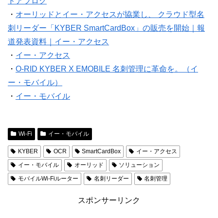
ドアブログ
・
オーリッドとイー・アクセスが協業し、 クラウド型名
刺リーダー「KYBER SmartCardBox」の販売を開始｜報
道発表資料｜イー・アクセス
・
イー・アクセス
・
O-RID KYBER X EMOBILE 名刺管理に革命を。（イ
ー・モバイル）
・
イー・モバイル
Wi-Fi
イー・モバイル
KYBER
OCR
SmartCardBox
イー・アクセス
イー・モバイル
オーリッド
ソリューション
モバイルWi-Fiルーター
名刺リーダー
名刺管理
スポンサーリンク