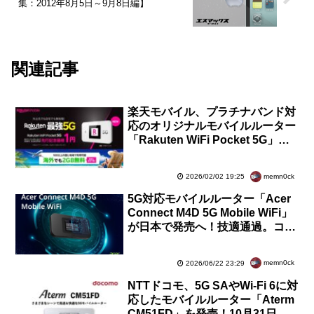
集：2012年8月5日～9月8日編】
関連記事
楽天モバイル、プラチナバンド対
応のオリジナルモバイルルーター
「Rakuten WiFi Pocket 5G」を
発表！3月頃発売。価格は1万
6800円
memn0ck
2026/02/02 19:25
5G対応モバイルルーター「Acer
Connect M4D 5G Mobile WiFi」
が日本で発売へ！技適通過。コネ
クティビティー製品への再参入
memn0ck
2026/06/22 23:29
NTTドコモ、5G SAやWi-Fi 6に対
応したモバイルルーター「Aterm
CM51FD」を発売！10月31日に