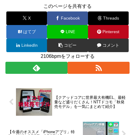
このページを共有する
X
Facebook
Threads
はてブ
LINE
Pinterest
LinkedIn
コピー
コメント
2106bpmをフォローする
【クアッドコアに世界最大有機EL、最軽
量など盛りだくさん！NTTドコモ「秋発
売モデル」を一気にまとめて紹介】
【今週のオススメ「iPhoneアプリ」特