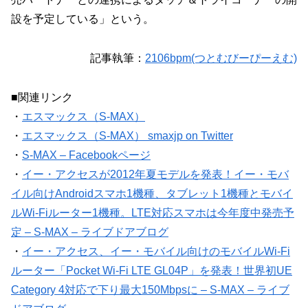
設を予定している」という。
記事執筆：
2106bpm(つとむびーぴーえむ)
■関連リンク
・
エスマックス（S-MAX）
・
エスマックス（S-MAX） smaxjp on Twitter
・
S-MAX – Facebookページ
・
イー・アクセスが2012年夏モデルを発表！イー・モバ
イル向けAndroidスマホ1機種、タブレット1機種とモバイ
ルWi-Fiルーター1機種。LTE対応スマホは今年度中発売予
定 – S-MAX – ライブドアブログ
・
イー・アクセス、イー・モバイル向けのモバイルWi-Fi
ルーター「Pocket Wi-Fi LTE GL04P」を発表！世界初UE
Category 4対応で下り最大150Mbpsに – S-MAX – ライブ