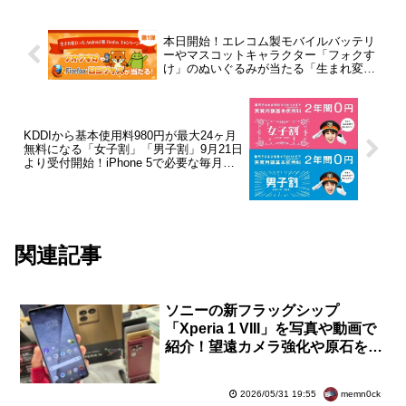
本日開始！エレコム製モバイルバッテリ
ーやマスコットキャラクター「フォクす
け」のぬいぐるみが当たる「生まれ変わ
った Android 版 Firefox キャンペーン」
第1弾が開催
KDDIから基本使用料980円が最大24ヶ月
無料になる「女子割」「男子割」9月21日
より受付開始！iPhone 5で必要な毎月の
利用料金を計算してみた
関連記事
ソニーの新フラッグシップ
「Xperia 1 VIII」を写真や動画で
紹介！望遠カメラ強化や原石をモ
チーフにした新デザインなど【レ
ビュー】
memn0ck
2026/05/31 19:55