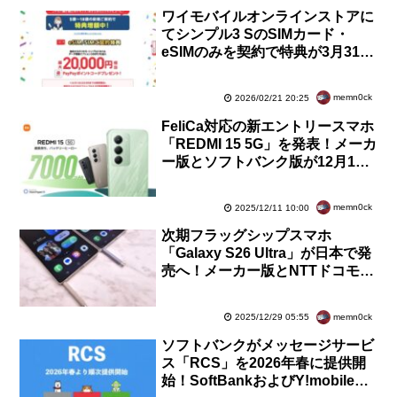
ワイモバイルオンラインストアに
てシンプル3 SのSIMカード・
eSIMのみを契約で特典が3月31日
23時59分まで増額中！MNPで2万
円相当還元に
memn0ck
2026/02/21 20:25
FeliCa対応の新エントリースマホ
「REDMI 15 5G」を発表！メーカ
ー版とソフトバンク版が12月19
日より順次発売。価格は3万1980
円から
memn0ck
2025/12/11 10:00
次期フラッグシップスマホ
「Galaxy S26 Ultra」が日本で発
売へ！メーカー版とNTTドコモ
版、au版、SoftBank版、楽天モ
バイル版が認証通過
memn0ck
2025/12/29 05:55
ソフトバンクがメッセージサービ
ス「RCS」を2026年春に提供開
始！SoftBankおよびY!mobile、