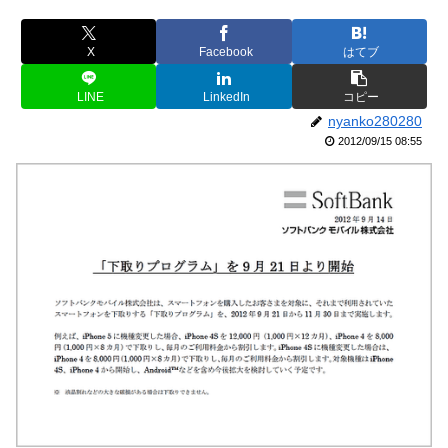
X
Facebook
はてブ
LINE
LinkedIn
コピー
nyanko280280
2012/09/15 08:55