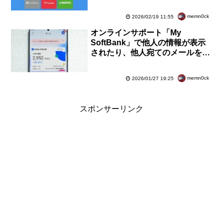
LINEMOで追加料金なしで利用可
能に
memn0ck
2026/02/19 11:55
オンラインサポート「My
SoftBank」で他人の情報が表示
されたり、他人宛てのメールを受
信するなどの不具合！Y!mobileや
LINEMOも対象
memn0ck
2026/01/27 19:25
スポンサーリンク