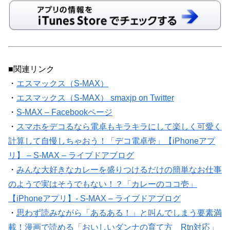
■関連リンク
・
エスマックス（S-MAX）
・
エスマックス（S-MAX） smaxjp on Twitter
・
S-MAX – Facebookページ
・
スマホをデコるなら電卓もキラキラにして楽しく可愛く
計算して自慢しちゃおう！「デコ電卓壱」【iPhoneアプ
リ】 – S-MAX – ライブドアブログ
・
みんな大好きなカレーを盛りつけるだけの簡単なお仕事
のようで実はそうでもない！？「カレーのココ壱」
【iPhoneアプリ】- S-MAX – ライブドアブログ
・
思わず読みながら「あるある！」と叫んでしまう要素満
載！漫画で読める「おいしいダンナの育て方 Rtn対応」