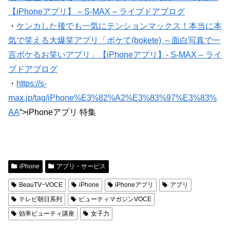
【iPhoneアプリ】 – S-MAX – ライブドアブログ
・
ケンカした後でも一気にテンションマックス！本当に本
気で笑える大爆笑アプリ「ボケて(bokete) ～面白写真で一
言ボケるお笑いアプリ」【iPhoneアプリ】- S-MAX – ライ
ブドアブログ
・
https://s-
max.jp/tag/iPhone%E3%82%A2%E3%83%97%E3%83%
AA
“>iPhoneアプリ 特集
iPhone
アプリ・サービス
BeauTV~VOCE
iPhone
iPhoneアプリ
アプリ
テレビ朝日系列
ビューティマガジンVOCE
効率ビューティ講座
女子力