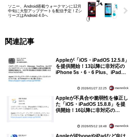
ソニー、Android搭載ウォークマンに12月
中旬に大型アップデートを配信予定！Zシ
リーズはAndroid 4.0へ
関連記事
Appleが「iOS・iPadOS 12.5.8」
を提供開始！13以降に非対応の
iPhone 5s・6・6 Plus、iPad
Air・mini 2・mini 3、iPod
touch（第6世代）向け
memn0ck
2026/01/27 22:25
Appleが不具合や脆弱性を修正し
た「iOS・iPadOS 15.8.8」を提
供開始！16以降に非対応の
iPhone 6s・7・SEやiPad Air
2・mini 4向け
memn0ck
2026/05/12 18:48
AppleがiPhoneやiPadなど向け