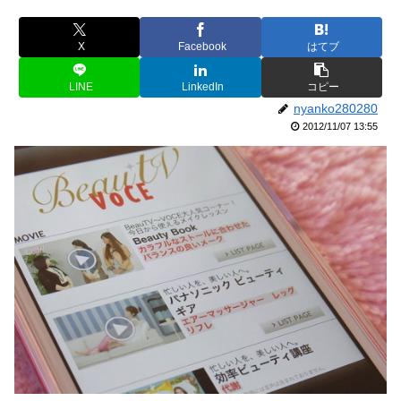
X
Facebook
はてブ
LINE
LinkedIn
コピー
nyanko280280
2012/11/07 13:55