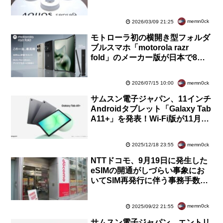
ップを含むソフトウェア更新を提
供開始
memn0ck
2026/03/09 21:25
モトローラ初の横開き型フォルダ
ブルスマホ「motorola razr
fold」のメーカー版が日本で8月4
日に発売！価格は29万9800円で
予約受付中
memn0ck
2026/07/15 10:00
サムスン電子ジャパン、11インチ
Androidタブレット「Galaxy Tab
A11+」を発表！Wi-Fi版が11月28
日発売、5G版が12月12日発売
memn0ck
2025/12/18 23:55
NTTドコモ、9月19日に発生した
eSIMの開通がしづらい事象にお
いてSIM再発行に伴う事務手数料
を誤請求！対象者には返金対応を
実施
memn0ck
2025/09/22 21:55
サムスン電子ジャパン、エントリ