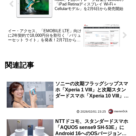
「iPad Retinaディスプレイ Wi-Fi＋
Cellularモデル」を2月6日から発売開始
イー・アクセス、「EMOBILE LTE」向け
に2年契約で18,000円分を割引く「バリュ
ーセット ライト」を発表！2月7日から提
供開始
関連記事
ソニーの次期フラッグシップスマ
ホ「Xperia 1 VIII」と次期スタン
ダードスマホ「Xperia 10 VIII」
か？XQ-GE44やXQ-GH44などが
登録
memn0ck
2026/02/01 23:25
NTTドコモ、スタンダードスマホ
「AQUOS sense9 SH-53E」に
Android 16へのOSバージョンア