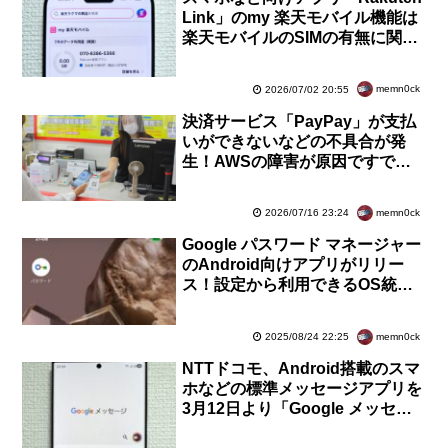
Link」のmy 楽天モバイル機能は
楽天モバイルのSIMの有無に関係
なく楽天IDでログイン可能に
memn0ck
2026/07/02 20:55
決済サービス「PayPay」が支払
いができないなどの不具合が発
生！AWSの障害が原因ですでに
復旧済み。モバイルSuica・
PASMOやd払いなどでも
memn0ck
2026/07/16 23:24
Google パスワード マネージャー
のAndroid向けアプリがリリー
ス！設定から利用できるOS統合
機能と同じだが、わかりやすく利
用しやすい
memn0ck
2025/08/24 22:25
NTTドコモ、Android搭載のスマ
ホなどの標準メッセージアプリを
3月12日より「Google メッセー
ジ」に変更！RCSの送受信にも対