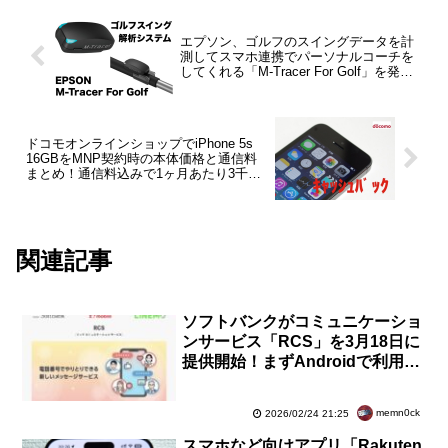
エプソン、ゴルフのスイングデータを計
測してスマホ連携でパーソナルコーチを
してくれる「M-Tracer For Golf」を発
表！4月10日発売で価格は2万円台後半
ドコモオンラインショップでiPhone 5s
16GBをMNP契約時の本体価格と通信料
まとめ！通信料込みで1ヶ月あたり3千円
以下
関連記事
ソフトバンクがコミュニケーショ
ンサービス「RCS」を3月18日に
提供開始！まずAndroidで利用で
き、iPhoneは後日開始。MVNO
も今後対応予定
memn0ck
2026/02/24 21:25
スマホなど向けアプリ「Rakuten