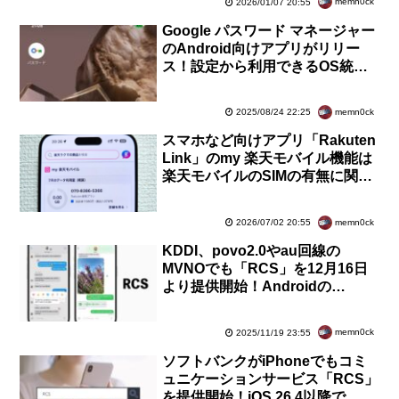
memn0ck
2026/01/07 20:55
Google パスワード マネージャー
のAndroid向けアプリがリリー
ス！設定から利用できるOS統合
機能と同じだが、わかりやすく利
用しやすい
memn0ck
2025/08/24 22:25
スマホなど向けアプリ「Rakuten
Link」のmy 楽天モバイル機能は
楽天モバイルのSIMの有無に関係
なく楽天IDでログイン可能に
memn0ck
2026/07/02 20:55
KDDI、povo2.0やau回線の
MVNOでも「RCS」を12月16日
より提供開始！Androidの
GoogleメッセージやiPhoneのメ
ッセージで利用可能
memn0ck
2025/11/19 23:55
ソフトバンクがiPhoneでもコミ
ュニケーションサービス「RCS」
を提供開始！iOS 26.4以降で