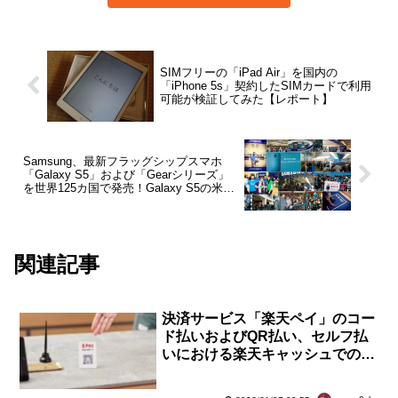
SIMフリーの「iPad Air」を国内の
「iPhone 5s」契約したSIMカードで利用
可能が検証してみた【レポート】
Samsung、最新フラッグシップスマホ
「Galaxy S5」および「Gearシリーズ」
を世界125カ国で発売！Galaxy S5の米国
での初日販売数は前モデルの1.3倍と人気
に
関連記事
決済サービス「楽天ペイ」のコー
ド払いおよびQR払い、セルフ払
いにおける楽天キャッシュでの支
払いのポイント還元率が3月1日よ
り最大1％に改悪