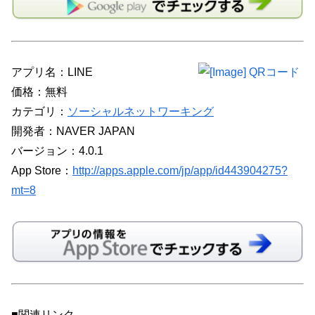
アプリ名：LINE
価格：無料
カテゴリ：
ソーシャルネットワーキング
開発者：NAVER JAPAN
バージョン：4.0.1
App Store：
http://apps.apple.com/jp/app/id443904275?
mt=8
■関連リンク