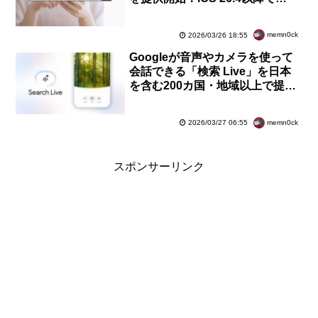
SoftBankやY!mobile、LINEMO
にて利用可能
memn0ck
2026/03/26 18:55
Googleが音声やカメラを使って
会話できる「検索 Live」を日本
を含む200カ国・地域以上で提供
開始！Android・iOSのGoogleア
プリで利用可能
memn0ck
2026/03/27 06:55
スポンサーリンク