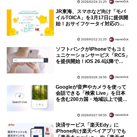
memn0ck
2026/02/24 21:25
JR東海、スマホなど向け「モバ
イルTOICA」を3月17日に提供開
始！おサイフケータイ対応の
Androidで利用可能、iPhoneも
まもなく対応
memn0ck
2026/02/12 21:25
ソフトバンクがiPhoneでもコミ
ュニケーションサービス「RCS」
を提供開始！iOS 26.4以降で
SoftBankやY!mobile、LINEMO
にて利用可能
memn0ck
2026/03/26 18:55
Googleが音声やカメラを使って
会話できる「検索 Live」を日本
を含む200カ国・地域以上で提供
開始！Android・iOSのGoogleア
プリで利用可能
memn0ck
2026/03/27 06:55
決済サービス「楽天Edy」に
iPhone向け楽天ペイアプリでも