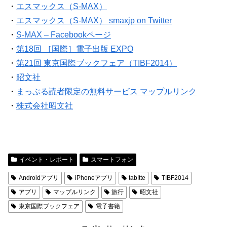
・
エスマックス（S-MAX）
・
エスマックス（S-MAX） smaxjp on Twitter
・
S-MAX – Facebookページ
・
第18回 ［国際］電子出版 EXPO
・
第21回 東京国際ブックフェア（TIBF2014）
・
昭文社
・
まっぷる読者限定の無料サービス マップルリンク
・
株式会社昭文社
イベント・レポート
スマートフォン
Androidアプリ
iPhoneアプリ
tab!tte
TIBF2014
アプリ
マップルリンク
旅行
昭文社
東京国際ブックフェア
電子書籍