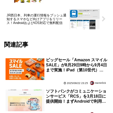
VW「THE BEETLE MAN」の3種類を追
加
JR西日本、列車の運行情報をプッシュ通
知するスマホなど向けアプリをリリー
ス！AndroidおよびiOS対応で無料配信
関連記事
ビッグセール「Amazon スマイル
SALE」が8月29日9時から9月4日
まで実施！iPad（第10世代）や
Fire TV Stickシリーズなどがお得
に
memn0ck
2025/08/22 23:25
ソフトバンクがコミュニケーショ
ンサービス「RCS」を3月18日に
提供開始！まずAndroidで利用で
き、iPhoneは後日開始。MVNO
も今後対応予定