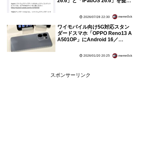
26.6」と「iPadOS 26.6」を提供
開始！不具合・脆弱性修正や
Spotlight最適化など
memn0ck
2026/07/28 22:30
ワイモバイル向け5G対応スタン
ダードスマホ「OPPO Reno13 A
A501OP」にAndroid 16／
ColorOS 16へのOSバージョンア
ップが提供開始
memn0ck
2026/01/20 20:25
スポンサーリンク