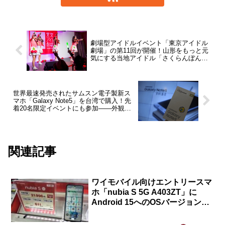
劇場型アイドルイベント「東京アイドル
劇場」の第11回が開催！山形をもっと元
気にする当地アイドル「さくらんぼん
Bom」を写真で紹介【レポート】
世界最速発売されたサムスン電子製新ス
マホ「Galaxy Note5」を台湾で購入！先
着20名限定イベントにも参加――外観な
ども紹介【レポート】
関連記事
ワイモバイル向けエントリースマ
ホ「nubia S 5G A403ZT」に
Android 15へのOSバージョンア
ップを含むソフトウェア更新が提
供開始