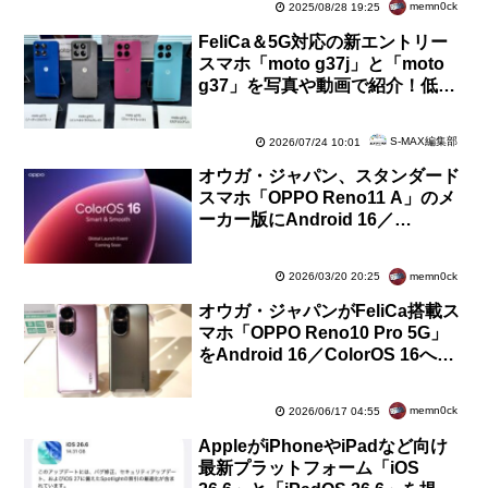
memn0ck
2025/08/28 19:25
FeliCa＆5G対応の新エントリー
スマホ「moto g37j」と「moto
g37」を写真や動画で紹介！低価
格でも洗練されたデザイン【レポ
ート】
S-MAX編集部
2026/07/24 10:01
オウガ・ジャパン、スタンダード
スマホ「OPPO Reno11 A」のメ
ーカー版にAndroid 16／
ColorOS 16へのOSバージョンア
ップを提供開始
memn0ck
2026/03/20 20:25
オウガ・ジャパンがFeliCa搭載ス
マホ「OPPO Reno10 Pro 5G」
をAndroid 16／ColorOS 16への
対応機種からひっそり削除！掲載
ミス
memn0ck
2026/06/17 04:55
AppleがiPhoneやiPadなど向け
最新プラットフォーム「iOS