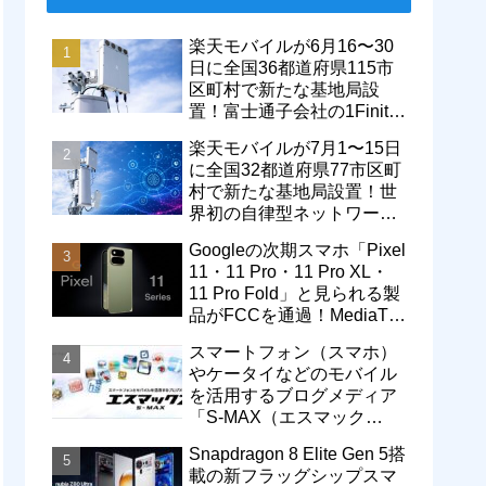
楽天モバイルが6月16〜30
日に全国36都道府県115市
区町村で新たな基地局設
置！富士通子会社の1Finity
製無線装置を導入開始。5G
楽天モバイルが7月1〜15日
エリアが拡大
に全国32都道府県77市区町
村で新たな基地局設置！世
界初の自律型ネットワーク
レベル4による省電力化で
Googleの次期スマホ「Pixel
通信品質も改善
11・11 Pro・11 Pro XL・
11 Pro Fold」と見られる製
品がFCCを通過！MediaTek
製モデム搭載に
スマートフォン（スマホ）
やケータイなどのモバイル
を活用するブログメディア
「S-MAX（エスマック
ス）」について
Snapdragon 8 Elite Gen 5搭
載の新フラッグシップスマ