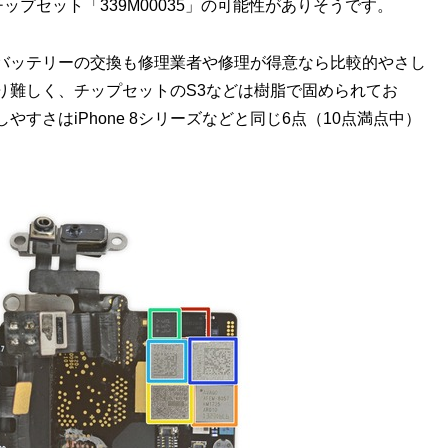
ップセット「339M00035」の可能性がありそうです。
バッテリーの交換も修理業者や修理が得意なら比較的やさし
り難しく、チップセットのS3などは樹脂で固められてお
すさはiPhone 8シリーズなどと同じ6点（10点満点中）