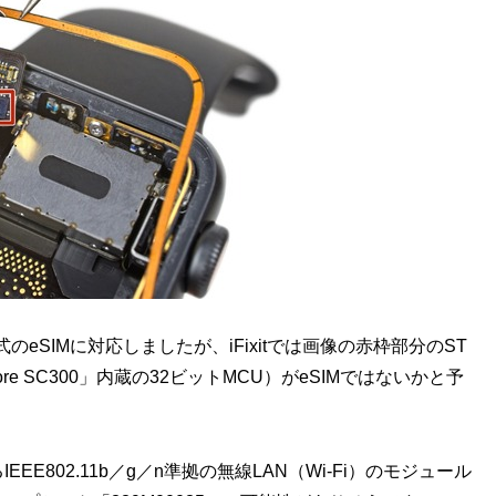
SIMに対応しましたが、iFixitでは画像の赤枠部分のST
ecurCore SC300」内蔵の32ビットMCU）がeSIMではないかと予
るIEEE802.11b／g／n準拠の無線LAN（Wi-Fi）のモジュール