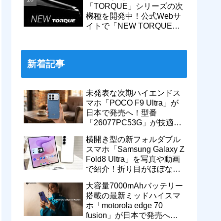
「TORQUE」シリーズの次
機種を開発中！公式Webサ
イトで「NEW TORQUE」
の一部デザインを公開。
KDDIから発売へ
新着記事
未発表な次期ハイエンドス
マホ「POCO F9 Ultra」が
日本で発売へ！型番
「26077PC53G」が技適通
過。大容量10000mAhバッ
横開き型の新フォルダブル
テリー搭載に
スマホ「Samsung Galaxy Z
Fold8 Ultra」を写真や動画
で紹介！折り目がほぼない
8インチ大画面【レポー
大容量7000mAhバッテリー
ト】
搭載の最新ミッドハイスマ
ホ「motorola edge 70
fusion」が日本で発売へ！