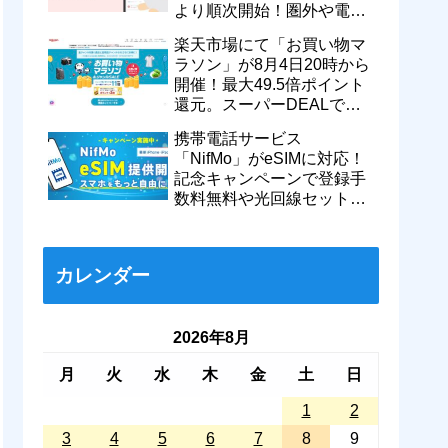
より順次開始！圏外や電波
が弱い時でも支払いが可能
楽天市場にて「お買い物マ
に
ラソン」が8月4日20時から
開催！最大49.5倍ポイント
還元。スーパーDEALで
motorola razr 50が50％還元
携帯電話サービス
など
「NifMo」がeSIMに対応！
記念キャンペーンで登録手
数料無料や光回線セットで
親子それぞれ最大11カ月
770円割引に
カレンダー
2026年8月
月
火
水
木
金
土
日
1
2
3
4
5
6
7
8
9