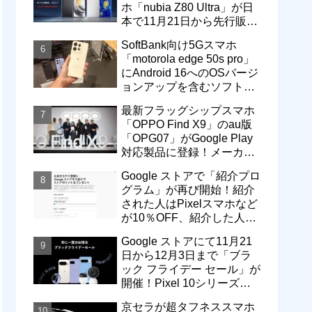
ホ「nubia Z80 Ultra」が日
本で11月21日から先行販
売！価格は13万3800円から
SoftBank向け5Gスマホ
「motorola edge 50s pro」
にAndroid 16へのOSバージ
ョンアップを含むソフトウ
ェア更新が提供開始
最新フラッグシップスマホ
「OPPO Find X9」のau版
「OPG07」がGoogle Play
対応製品に登録！メーカー
版「CPH2797」とともに発
Google ストアで「紹介プロ
売へ
グラム」が再び開始！紹介
された人はPixelスマホなど
が10％OFF、紹介した人は
最大5万円分ストアポイン
Google ストアにて11月21
ト付与
日から12月3日まで「ブラ
ック フライデー セール」が
開催！Pixel 10シリーズや
Pixel 9a・9 Proなどがお得
京セラが超タフネススマホ
に