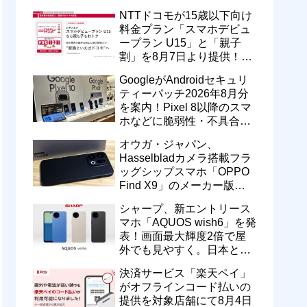
型番「XT2605-6」が技適通
NTTドコモが15歳以下向け
過
料金プラン「スマホデビュ
ープラン U15」と「親子
割」を8月7日より提供！親
のドコモ MAXやahamoも月
GoogleがAndroidセキュリ
550円割引に
ティーパッチ2026年8月分
を案内！Pixel 8以降のスマ
ホなどに脆弱性・不具合の
修正を含むソフトウェア更
オウガ・ジャパン、
新が提供開始
Hasselbladカメラ搭載フラ
ッグシップスマホ「OPPO
Find X9」のメーカー版
「CPH2797」を1万円値上
シャープ、新エントリース
げ！15万9800円に
マホ「AQUOS wish6」を発
表！画面最大輝度2倍で屋
外でも見やすく。日本と台
湾で9月中旬以降に順次発
決済サービス「楽天ペイ」
売
がオフラインコード払いの
提供を対象店舗にて8月4日