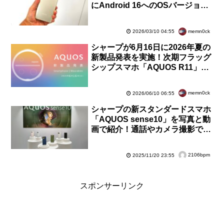
にAndroid 16へのOSバージョン
アップを含むソフトウェア更新を
提供開始
memn0ck
2026/03/10 04:55
シャープが6月16日に2026年夏の
新製品発表を実施！次期フラッグ
シップスマホ「AQUOS R11」な
どに加え、スマートウォッチも投
入へ
memn0ck
2026/06/10 06:55
シャープの新スタンダードスマホ
「AQUOS sense10」を写真と動
画で紹介！通話やカメラ撮影で便
利な新AI機能も搭載【レポート】
2106bpm
2025/11/20 23:55
スポンサーリンク