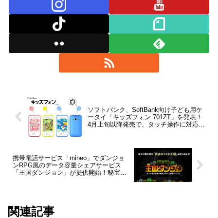
ソフトバンク、SoftBank向け子ども用ケ
ータイ「キッズフォン 701ZT」を発表！
4月上旬以降発売で、タッチ操作に対応し
た2.8インチQVGA液晶やカメラ、防水・
防塵など
携帯電話サービス「mineo」でダンジョ
ンRPG風のデータ容量シェアサービス
「王国ダンジョン」が提供開始！秘宝
「黄金のマイネ王冠」を探し出し高速通
信容量を手に入れよう
関連記事