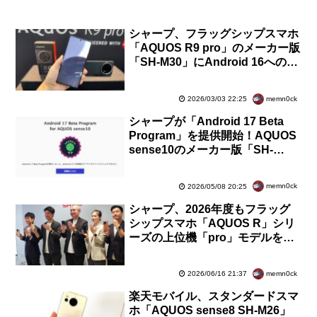
シャープ、フラッグシップスマホ
「AQUOS R9 pro」のメーカー版
「SH-M30」にAndroid 16への
OSバージョンアップを提供開始
memn0ck
2026/03/03 22:25
シャープが「Android 17 Beta
Program」を提供開始！AQUOS
sense10のメーカー版「SH-
M33」に導入可能。まずはBeta3
が公開
memn0ck
2026/05/08 20:25
シャープ、2026年度もフラッグ
シップスマホ「AQUOS R」シリ
ーズの上位機「pro」モデルを投
入せず！白紙にして考え直してい
るところ
memn0ck
2026/06/16 21:37
楽天モバイル、スタンダードスマ
ホ「AQUOS sense8 SH-M26」