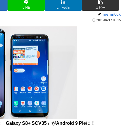
LINE
LinkedIn
コピー
memn0ck
2019/04/17 06:15
Galaxy S8+ SCV35」がAndroid 9 Pieに！