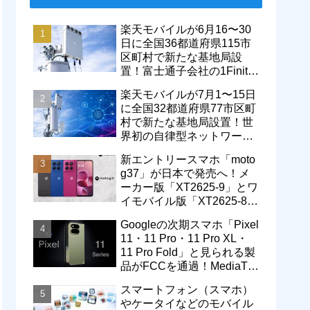
楽天モバイルが6月16〜30
日に全国36都道府県115市
区町村で新たな基地局設
置！富士通子会社の1Finity
製無線装置を導入開始。5G
楽天モバイルが7月1〜15日
エリアが拡大
に全国32都道府県77市区町
村で新たな基地局設置！世
界初の自律型ネットワーク
レベル4による省電力化で
新エントリースマホ「moto
通信品質も改善
g37」が日本で発売へ！メ
ーカー版「XT2625-9」とワ
イモバイル版「XT2625-8」
が技適を通過
Googleの次期スマホ「Pixel
11・11 Pro・11 Pro XL・
11 Pro Fold」と見られる製
品がFCCを通過！MediaTek
製モデム搭載に
スマートフォン（スマホ）
やケータイなどのモバイル