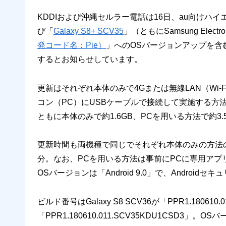
KDDIおよび沖縄セルラー電話は16日、au向けハ
び「
Galaxy S8+ SCV35
」（ともにSamsung Ele
発コード名：Pie）
」へのOSバージョンアップを含む
するとお知らせしています。
更新はそれぞれ本体のみで4Gまたは無線LAN（Wi
コン（PC）にUSBケーブルで接続して実施する方
ともに本体のみで約1.6GB、PCを用いる方法で約3
更新時間も両機種で同じでそれぞれ本体のみの方法の4G
分。なお、PCを用いる方法は事前にPCに専用アプリ「
OSバージョンは「Android 9.0」で、Androi
ビルド番号はGalaxy S8 SCV36が「PPR1.180610.0
「PPR1.180610.011.SCV35KDU1CSD3」。O