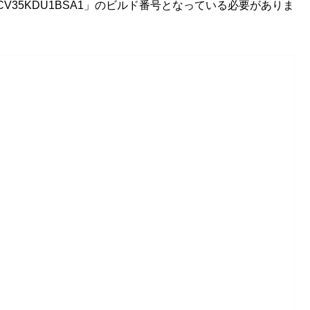
35が「SCV35KDU1BSA1」のビルド番号となっている必要がありま