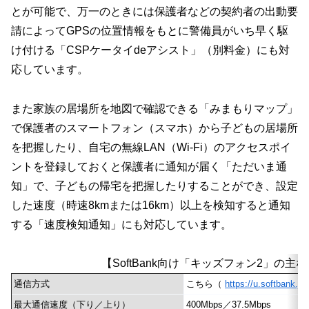
とが可能で、万一のときには保護者などの契約者の出動要
請によってGPSの位置情報をもとに警備員がいち早く駆
け付ける「CSPケータイdeアシスト」（別料金）にも対
応しています。
また家族の居場所を地図で確認できる「みまもりマップ」
で保護者のスマートフォン（スマホ）から子どもの居場所
を把握したり、自宅の無線LAN（Wi-Fi）のアクセスポイ
ントを登録しておくと保護者に通知が届く「ただいま通
知」で、子どもの帰宅を把握したりすることができ、設定
した速度（時速8kmまたは16km）以上を検知すると通知
する「速度検知通知」にも対応しています。
【SoftBank向け「キッズフォン2」の主
通信方式
こちら（
https://u.softbank.j
最大通信速度（下り／上り）
400Mbps／37.5Mbps