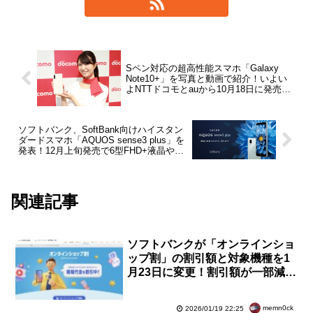
Sペン対応の超高性能スマホ「Galaxy
Note10+」を写真と動画で紹介！いよい
よNTTドコモとauから10月18日に発売す
る4G世代の集大成【レポート】
ソフトバンク、SoftBank向けハイスタン
ダードスマホ「AQUOS sense3 plus」を
発表！12月上旬発売で6型FHD+液晶や
S636、6GB RAMなど
関連記事
ソフトバンクが「オンラインショ
ップ割」の割引額と対象機種を1
月23日に変更！割引額が一部減額
のほか、番号移行では多くが対象
外に
memn0ck
2026/01/19 22:25