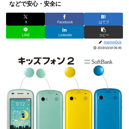
などで安心・安全に
X
Facebook
はてブ
LINE
LinkedIn
コピー
memn0ck
2019/10/18 06:45