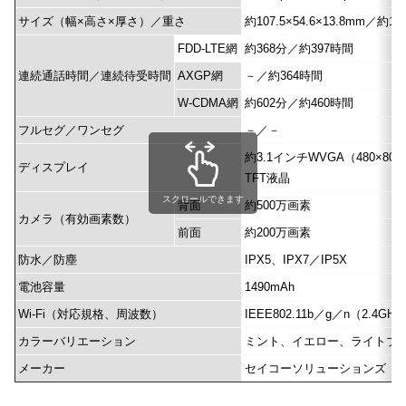
サイズ（幅×高さ×厚さ）／重さ
約107.5×54.6×13.8mm／
FDD-LTE網
約368分／約397時間
連続通話時間／連続待受時間
AXGP網
－／約364時間
W-CDMA網
約602分／約460時間
フルセグ／ワンセグ
－／－
約3.1インチWVGA（480×80
ディスプレイ
TFT液晶
スクロールできます
背面
約500万画素
カメラ（有効画素数）
前面
約200万画素
防水／防塵
IPX5、IPX7／IP5X
電池容量
1490mAh
Wi-Fi（対応規格、周波数）
IEEE802.11b／g／n（2.4GHz
カラーバリエーション
ミント、イエロー、ライトブ
メーカー
セイコーソリューションズ