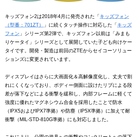
キッズフォン2は2018年4月に発売された「
キッズフォン
（型番：701ZT）
」に続くタッチ操作に対応した「
キッズ
フォン
」シリーズ第2弾で、キッズフォン以前は「みまも
りケータイ」シリーズとして展開していた子ども向けケー
タイです。開発・製造は前回のZTEからセイコーソリュー
ションズに変更されています。
ディスプレイはさらに大画面化＆高解像度化し、丈夫で割
れにくくなっており、ボディー側面に設けたリブによる段
差が落下などによる衝撃を緩和し、内部フレームに軽くて
強度に優れたマグネシウム合金を採用したことで防水
（IPX5およびIPX7準拠）や防塵（IP5X準拠）に加えて耐
衝撃（MIL-STD-810G準拠）にも対応しました。
これにより、公園の遊具への衝撃やコンクリートへの落下