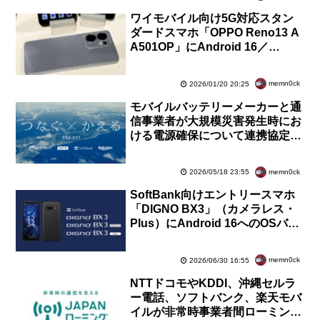
ワイモバイル向け5G対応スタン
ダードスマホ「OPPO Reno13 A
A501OP」にAndroid 16／
ColorOS 16へのOSバージョンア
ップが提供開始
memn0ck
2026/01/20 20:25
モバイルバッテリーメーカーと通
信事業者が大規模災害発生時にお
ける電源確保について連携協定を
締結！避難所などへの機材の提供
に向けて協力
memn0ck
2026/05/18 23:55
SoftBank向けエントリースマホ
「DIGNO BX3」（カメラレス・
Plus）にAndroid 16へのOSバー
ジョンアップを含むソフトウェア
更新が提供開始
memn0ck
2026/06/30 16:55
NTTドコモやKDDI、沖縄セルラ
ー電話、ソフトバンク、楽天モバ
イルが非常時事業者間ローミング