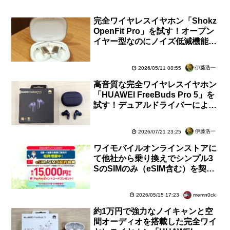
完全ワイヤレスイヤホン「Shokz
OpenFit Pro」を試す！オープン
イヤー型なのにノイズ低減機能を
搭載してサウンド充実【レビュ
ー】
伊藤浩一
2026/05/11 08:55
高音質な完全ワイヤレスイヤホン
「HUAWEI FreeBuds Pro 5」を
試す！デュアルドライバーによる
高いノイキャン性能で最高の没入
感【レビュー】
伊藤浩一
2026/07/21 23:25
ワイモバイルオンラインストアに
て他社から乗り換えでシンプル3
SのSIMのみ（eSIM含む）を契約
すると特典が1.5万円に6月1日ま
で増額中
memn0ck
2026/05/15 17:23
約1万円で強力なノイキャンと空
間オーディオを搭載した完全ワイ