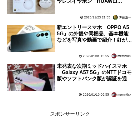
ヤレスイヤホン「HUAWEI
FreeBuds 7i」を試す！iPhoneア
プリも対応【レビュー】
伊藤浩一
2025/11/23 21:55
新エントリースマホ「OPPO A5
5G」の外観や同梱品、基本機能
などを写真や動画で紹介！釘が打
てる耐衝撃に加えて防水も対応
【レビュー】
memn0ck
2026/01/01 15:55
未発表な次期ミッドハイスマホ
「Galaxy A57 5G」のNTTドコモ
版やソフトバンク版が認証を通
過！メーカー版と楽天モバイル版
はキャンセルか？
memn0ck
2026/01/10 06:55
スポンサーリンク