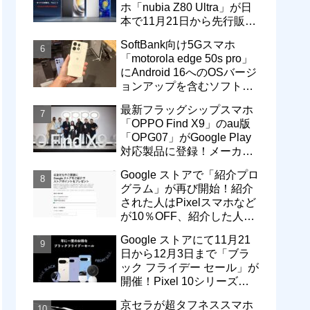
ホ「nubia Z80 Ultra」が日
本で11月21日から先行販
売！価格は13万3800円から
SoftBank向け5Gスマホ
「motorola edge 50s pro」
にAndroid 16へのOSバージ
ョンアップを含むソフトウ
ェア更新が提供開始
最新フラッグシップスマホ
「OPPO Find X9」のau版
「OPG07」がGoogle Play
対応製品に登録！メーカー
版「CPH2797」とともに発
Google ストアで「紹介プロ
売へ
グラム」が再び開始！紹介
された人はPixelスマホなど
が10％OFF、紹介した人は
最大5万円分ストアポイン
Google ストアにて11月21
ト付与
日から12月3日まで「ブラ
ック フライデー セール」が
開催！Pixel 10シリーズや
Pixel 9a・9 Proなどがお得
京セラが超タフネススマホ
に