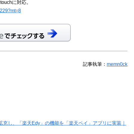
 touchに対応。
55229?mt=8
記事執筆：
memn0ck
拡充し、「楽天Edy」の機能を「楽天ペイ」アプリに実装｜