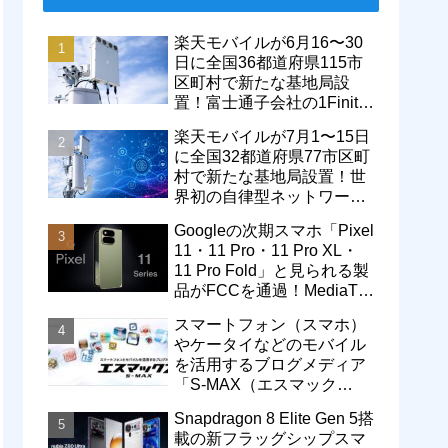
楽天モバイルが6月16〜30
日に全国36都道府県115市
区町村で新たな基地局設
置！富士通子会社の1Finity
製無線装置を導入開始。5G
楽天モバイルが7月1〜15日
エリアが拡大
に全国32都道府県77市区町
村で新たな基地局設置！世
界初の自律型ネットワーク
レベル4による省電力化で
Googleの次期スマホ「Pixel
通信品質も改善
11・11 Pro・11 Pro XL・
11 Pro Fold」と見られる製
品がFCCを通過！MediaTek
製モデム搭載に
スマートフォン（スマホ）
やケータイなどのモバイル
を活用するブログメディア
「S-MAX（エスマック
ス）」について
Snapdragon 8 Elite Gen 5搭
載の新フラッグシップスマ