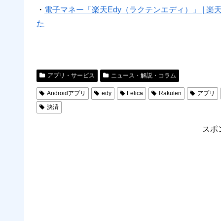
・
電子マネー「楽天Edy（ラクテンエディ）」 | 
た
アプリ・サービス
ニュース・解説・コラム
Androidアプリ
edy
Felica
Rakuten
アプリ
決済
スポ