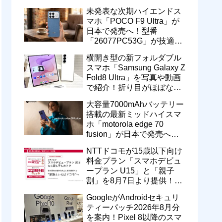
に！楽天ペイ残高との相互
未発表な次期ハイエンドス
交換なども
マホ「POCO F9 Ultra」が
日本で発売へ！型番
「26077PC53G」が技適通
過。大容量10000mAhバッ
横開き型の新フォルダブル
テリー搭載に
スマホ「Samsung Galaxy Z
Fold8 Ultra」を写真や動画
で紹介！折り目がほぼない
8インチ大画面【レポー
大容量7000mAhバッテリー
ト】
搭載の最新ミッドハイスマ
ホ「motorola edge 70
fusion」が日本で発売へ！
型番「XT2605-6」が技適通
NTTドコモが15歳以下向け
過
料金プラン「スマホデビュ
ープラン U15」と「親子
割」を8月7日より提供！親
のドコモ MAXやahamoも月
GoogleがAndroidセキュリ
550円割引に
ティーパッチ2026年8月分
を案内！Pixel 8以降のスマ