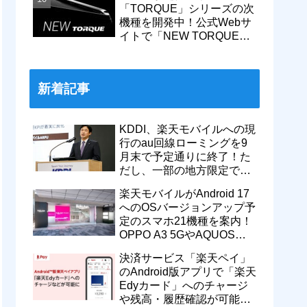
「TORQUE」シリーズの次
機種を開発中！公式Webサ
イトで「NEW TORQUE」
の一部デザインを公開。
KDDIから発売へ
新着記事
KDDI、楽天モバイルへの現
行のau回線ローミングを9
月末で予定通りに終了！た
だし、一部の地方限定で一
定期間の新契約でエリア維
楽天モバイルがAndroid 17
持に協力へ
へのOSバージョンアップ予
定のスマホ21機種を案内！
OPPO A3 5GやAQUOS
wish5、Galaxy S23などが
決済サービス「楽天ペイ」
対象
のAndroid版アプリで「楽天
Edyカード」へのチャージ
や残高・履歴確認が可能