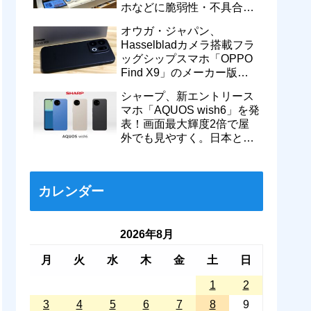
ホなどに脆弱性・不具合の
修正を含むソフトウェア更
オウガ・ジャパン、
新が提供開始
Hasselbladカメラ搭載フラ
ッグシップスマホ「OPPO
Find X9」のメーカー版
「CPH2797」を1万円値上
シャープ、新エントリース
げ！15万9800円に
マホ「AQUOS wish6」を発
表！画面最大輝度2倍で屋
外でも見やすく。日本と台
湾で9月中旬以降に順次発
売
カレンダー
2026年8月
月
火
水
木
金
土
日
1
2
3
4
5
6
7
8
9