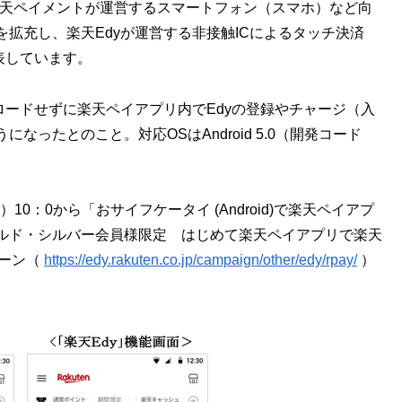
楽天ペイメントが運営するスマートフォン（スマホ）など向
を拡充し、楽天Edyが運営する非接触ICによるタッチ決済
表しています。
ロードせずに楽天ペイアプリ内でEdyの登録やチャージ（入
ったとのこと。対応OSはAndroid 5.0（開発コード
10：0から「おサイフケータイ (Android)で楽天ペイアプ
ルド・シルバー会員様限定 はじめて楽天ペイアプリで楽天
ペーン（
https://edy.rakuten.co.jp/campaign/other/edy/rpay/
）