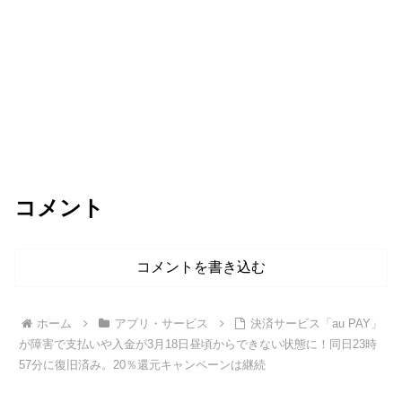
コメント
コメントを書き込む
ホーム
アプリ・サービス
決済サービス「au PAY」
が障害で支払いや入金が3月18日昼頃からできない状態に！同日23時
57分に復旧済み。20％還元キャンペーンは継続