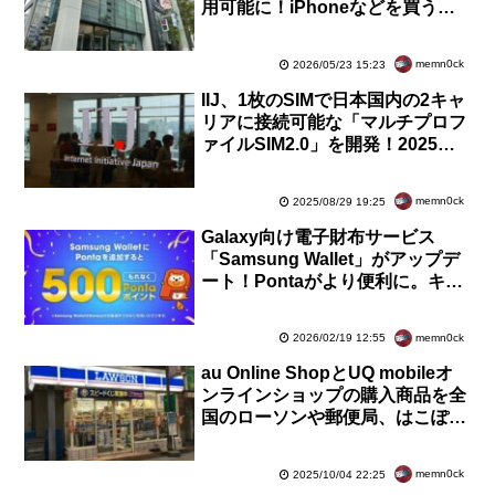
用可能に！iPhoneなどを買う時
にPayPayポイントを貯めたり使
ったりも可能
memn0ck
2026/05/23 15:23
IIJ、1枚のSIMで日本国内の2キャ
リアに接続可能な「マルチプロフ
ァイルSIM2.0」を開発！2025年
度中に商用サービスとして提供開
始予定
memn0ck
2025/08/29 19:25
Galaxy向け電子財布サービス
「Samsung Wallet」がアップデ
ート！Pontaがより便利に。キャ
ンペーンでもれなく500ポイント
がもらえる
memn0ck
2026/02/19 12:55
au Online ShopとUQ mobileオ
ンラインショップの購入商品を全
国のローソンや郵便局、はこぽ
す、PUDOなどの4万カ所以上で
受取可能に
memn0ck
2025/10/04 22:25