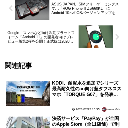
ASUS JAPAN、SIMフリーゲーミングス
マホ「ROG Phone II ZS660KL」に
Android 10へのOSバージョンアップを含
むソフトウェア更新を提供開始
Google、スマホなど向け次期プラットフ
ォーム「Android 11」の開発者向けプレ
ビュー版第2弾を公開！正式版は2020年
Q3にリリース予定
関連記事
KDDI、耐泥水を追加でシリーズ
最高耐久性のau向け超タフネスス
マホ「TORQUE G07」を発表！3
月18日発売で予約受付中。価格は
未定
memn0ck
2026/02/25 10:55
決済サービス「PayPay」が全国
のApple Store（全11店舗）で利