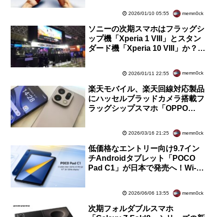
証通過！型番規則がやや変更に
memn0ck
2026/01/10 05:55
ソニーの次期スマホはフラッグシ
ップ機「Xperia 1 VIII」とスタン
ダード機「Xperia 10 VIII」か？海
外のeSIM対応機種に未発表型番
が登録
memn0ck
2026/01/11 22:55
楽天モバイル、楽天回線対応製品
にハッセルブラッドカメラ搭載フ
ラッグシップスマホ「OPPO
Find X9」を追加！相互接続性試
験が完了
memn0ck
2026/03/16 21:25
低価格なエントリー向け9.7イン
チAndroidタブレット「POCO
Pad C1」が日本で発売へ！Wi-Fi
版「2603APC14G」が技適を通
過
memn0ck
2026/06/06 13:55
次期フォルダブルスマホ