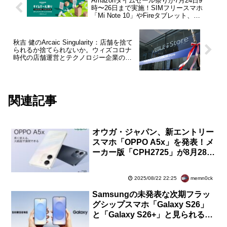
Amazonタイムセール祭りが7月24日9
時〜26日まで実施！SIMフリースマホ
「Mi Note 10」やFireタブレット、
Kindle、Echoなどがお買い得
秋吉 健のArcaic Singularity：店舗を捨て
られるか捨てられないか。ウィズコロナ
時代の店舗運営とテクノロジー企業の在
り方を考える【コラム】
関連記事
オウガ・ジャパン、新エントリー
スマホ「OPPO A5x」を発表！メ
ーカー版「CPH2725」が8月28日
発売で予約開始。価格は1万9800
円
memn0ck
2025/08/22 22:25
Samsungの未発表な次期フラッ
グシップスマホ「Galaxy S26」
と「Galaxy S26+」と見られる
SM-S942BとSM-S947Bなどが認