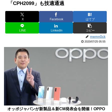
「CPH2099」も技適通過
X
Facebook
はてブ
LINE
LinkedIn
コピー
memn0ck
2020/07/25 05:55
オッポジャパンが新製品＆新CM発表会を開催！OPPO