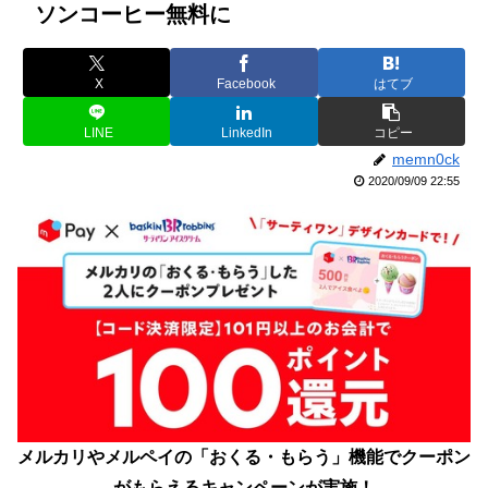
ソンコーヒー無料に
X
Facebook
はてブ
LINE
LinkedIn
コピー
memn0ck
2020/09/09 22:55
メルカリやメルペイの「おくる・もらう」機能でクーポン
がもらえるキャンペーンが実施！