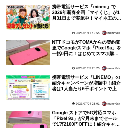
携帯電話サービス「mineo」で
2026年新春企画「マイくじ」が1
月31日まで実施中！マイネ王の
YouTubeを見てもれなく1MB〜
2026MBがプレゼント
memn0ck
2026/01/11 19:55
NTTドコモがFOMAからの契約変
更でGoogleスマホ「Pixel 9a」を
一括0円に！はじめてスマホ購入
サポートの対象に追加。ファイナ
ルキャンペーンも
memn0ck
2026/01/03 23:25
携帯電話サービス「LINEMO」の
紹介キャンペーンが増額中！紹介
者は1人当たり6千ポイントで上限
なし。紹介された人は最大1万4千
ポイント
memn0ck
2026/07/04 23:01
Google ストアで5G対応スマホ
「Pixel 9a」が7月末までセール
で1万2100円OFFに！紹介キャン