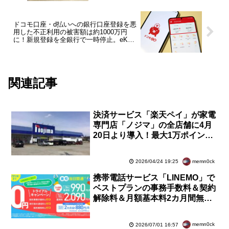
ドコモ口座・d払いへの銀行口座登録を悪
用した不正利用の被害額は約1000万円
に！新規登録を全銀行で一時停止。eKYC
やSMS認証導入へ
関連記事
決済サービス「楽天ペイ」が家電
専門店「ノジマ」の全店舗に4月
20日より導入！最大1万ポイント
が当たるキャンペーンも5月1〜
31日に実施
memn0ck
2026/04/24 19:25
携帯電話サービス「LINEMO」で
ベストプランの事務手数料＆契約
解除料＆月額基本料2カ月間無料
な「トライアルキャンペーン2」
が実施中
memn0ck
2026/07/01 16:57