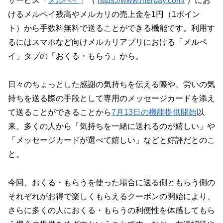
サービス「
メルペイ
」（
https://www.merpay.com/
）にお
けるメルペイ残高やメルカリの売上金を1円（1ポイン
ト）から手数料無料で送ることができる機能です。利用す
るにはスマホなど向けメルカリアプリにおける「メルペ
イ」タブの「おくる・もらう」から。
日々のちょっとした感謝の気持ちを伝える際や、労いの気
持ちを送る際の手段として専用のメッセージカードを添え
て送ることができることから
7月13日の機能提供開始
以
来、多くの人から「気持ちを一緒に送れるのが嬉しい」や
「メッセージカードが選べて嬉しい」などと好評だとのこ
と。
今回、おくる・もらうを使った場合に送る側ともらう側の
それぞれがお得で楽しくもらえるクーポンの開始により、
さらに多くの人におくる・もらうの利便性を体感してもら