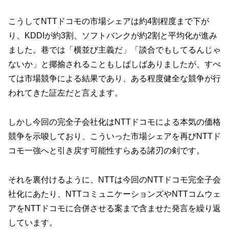
こうしてNTTドコモの市場シェアは約4割程度まで下が
り、KDDIが約3割、ソフトバンクが約2割と平均化が進み
ました。巷では「横並び主義だ」「談合でもしてるんじゃ
ないか」と揶揄されることもしばしばありましたが、すべ
ては市場競争による結果であり、ある程度健全な競争が行
われてきた証左だと言えます。
しかし今回の完全子会社化はNTTドコモによる本気の価格
競争を示唆しており、こういった市場シェアを再びNTTド
コモ一強へと引き戻す可能性すらある諸刃の剣です。
それを裏付けるように、NTTは今回のNTTドコモ完全子会
社化にあたり、NTTコミュニケーションズやNTTコムウェ
アをNTTドコモに合併させる案まで含ませた発言を繰り返
しています。