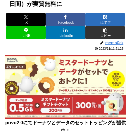
日間）が実質無料に
X
Facebook
はてブ
LINE
LinkedIn
コピー
memn0ck
2023/11/11 21:25
povo2.0にてドーナツとデータのセットトッピングが提供
中！