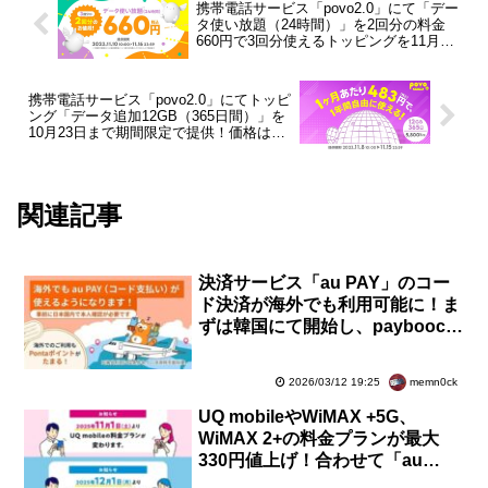
携帯電話サービス「povo2.0」にて「デー
タ使い放題（24時間）」を2回分の料金
660円で3回分使えるトッピングを11月16
日まで期間限定で提供
携帯電話サービス「povo2.0」にてトッピ
ング「データ追加12GB（365日間）」を
10月23日まで期間限定で提供！価格は
5800円。月1GBが483円
関連記事
決済サービス「au PAY」のコー
ド決済が海外でも利用可能に！ま
ずは韓国にて開始し、payboocの
30万店舗以上が対象に。ポイント
も貯まる
memn0ck
2026/03/12 19:25
UQ mobileやWiMAX +5G、
WiMAX 2+の料金プランが最大
330円値上げ！合わせて「au
Starlink Direct専用プラン」が月