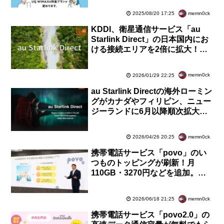
額550円で利用可能に
memn0ck
2025/08/20 17:25
KDDI、衛星通信サービス「au
Starlink Direct」の日本国内にお
ける接続エリアを2倍に拡大！領
海に加えて接続水域を含む24海里
が対象に
memn0ck
2026/01/29 22:25
au Starlink Directの海外ローミン
グがカナダやフィリピン、ニュー
ジーランドに6月以降順次拡大！
圏外SOSを受信・連携するセンタ
ーも新設
memn0ck
2026/04/26 20:25
携帯電話サービス「povo」のい
つものトッピングが刷新！月
110GB・3270円などを追加。新
規申込で使い放題24時間10回分
プレゼントも
memn0ck
2026/06/18 21:25
携帯電話サービス「povo2.0」の