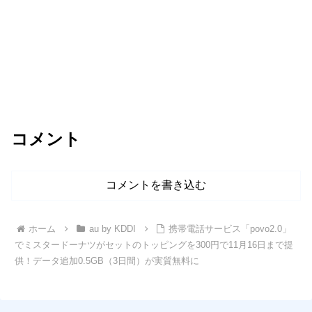
コメント
コメントを書き込む
ホーム
au by KDDI
携帯電話サービス「povo2.0」
でミスタードーナツがセットのトッピングを300円で11月16日まで提
供！データ追加0.5GB（3日間）が実質無料に