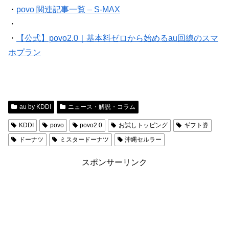
・
povo 関連記事一覧 – S-MAX
・
・
【公式】povo2.0｜基本料ゼロから始めるau回線のスマ
ホプラン
au by KDDI
ニュース・解説・コラム
KDDI
povo
povo2.0
お試しトッピング
ギフト券
ドーナツ
ミスタードーナツ
沖縄セルラー
スポンサーリンク