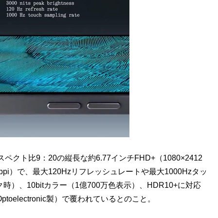
比9：20の縦長な約6.77インチFHD+（1080×2412
pi）で、最大120Hzリフレッシュレートや最大1000Hzタッ
時）、10bitカラー（1億700万色表示）、HDR10+に対応
Optoelectronic製）で覆われているとのこと。