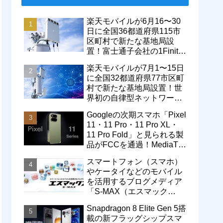
楽天モバイルが6月16〜30
日に全国36都道府県115市
区町村で新たな基地局設
置！富士通子会社の1Finity
製無線装置を導入開始。5G
楽天モバイルが7月1〜15日
エリアが拡大
に全国32都道府県77市区町
村で新たな基地局設置！世
界初の自律型ネットワーク
レベル4による省電力化で
Googleの次期スマホ「Pixel
通信品質も改善
11・11 Pro・11 Pro XL・
11 Pro Fold」と見られる製
品がFCCを通過！MediaTek
製モデム搭載に
スマートフォン（スマホ）
やケータイなどのモバイル
を活用するブログメディア
「S-MAX（エスマック
ス）」について
Snapdragon 8 Elite Gen 5搭
載の新フラッグシップスマ