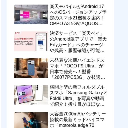
一定期間の新契約でエリア
楽天モバイルがAndroid 17
維持に協力へ
へのOSバージョンアップ予
定のスマホ21機種を案内！
OPPO A3 5GやAQUOS
wish5、Galaxy S23などが
決済サービス「楽天ペイ」
対象
のAndroid版アプリで「楽天
Edyカード」へのチャージ
や残高・履歴確認が可能
に！楽天ペイ残高との相互
未発表な次期ハイエンドス
交換なども
マホ「POCO F9 Ultra」が
日本で発売へ！型番
「26077PC53G」が技適通
過。大容量10000mAhバッ
横開き型の新フォルダブル
テリー搭載に
スマホ「Samsung Galaxy Z
Fold8 Ultra」を写真や動画
で紹介！折り目がほぼない
8インチ大画面【レポー
大容量7000mAhバッテリー
ト】
搭載の最新ミッドハイスマ
ホ「motorola edge 70