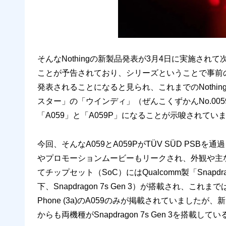
そんなNothingの新製品発表が3月4日に実施されて次期
ことが予告されており、シリーズということで事前の情報からNothi
発表されることになると見られ、これまでのNothi
スター」の「ウインディ」（ぜんこくずかんNo.0
「A059」と「A059P」になることが示唆されてい
今回、そんなA059とA059PがTÜV SÜD PS
やプロモーションムービーもリークされ、外観や主
てチップセット（SoC）にはQualcomm製「Snapdragon 
下、Snapdragon 7s Gen 3）が搭載され、これま
Phone (3a)のA059のみが掲載されていましたが、新たに
からも両機種がSnapdragon 7s Gen 3を搭載