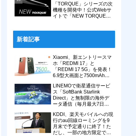
「TORQUE」シリーズの次
機種を開発中！公式Webサ
イトで「NEW TORQUE」
の一部デザインを公開。
KDDIから発売へ
新着記事
Xiaomi、新エントリースマ
ホ「REDMI 17」と
「REDMI 17 5G」を発表！
6.9型大画面と7500mAhバ
ッテリーなどを搭載。日本
LINEMOで衛星通信サービ
でも発売予定
ス「SoftBank Starlink
Direct」と無制限の海外デ
ータ通信（毎月最大7日
間）が追加料金なしで9月
KDDI、楽天モバイルへの現
から利用可能
行のau回線ローミングを9
月末で予定通りに終了！た
だし、一部の地方限定では