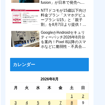
fusion」が日本で発売へ！
型番「XT2605-6」が技適通
NTTドコモが15歳以下向け
過
料金プラン「スマホデビュ
ープラン U15」と「親子
割」を8月7日より提供！親
のドコモ MAXやahamoも月
GoogleがAndroidセキュリ
550円割引に
ティーパッチ2026年8月分
を案内！Pixel 8以降のスマ
ホなどに脆弱性・不具合の
修正を含むソフトウェア更
新が提供開始
カレンダー
2026年8月
月
火
水
木
金
土
日
1
2
3
4
5
6
7
8
9