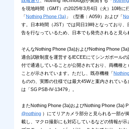
既報通り
、Nothing Technologyが展開する「
Nothing
を現地時間（GMT）の2025年3月4日（火）10
「
Nothing Phone (3a)
」（型番：A059）および「
No
す。日本時間（JST）では同日19時となっており、
告を行なっているため、日本でも発売されると見ら
そんなNothing Phone (3a)およびNothing P
適合試験制度を運営するIECEEにてシンガポールの認証
付で通過していることが公開されており、両機種ともに
ことが示されています。ただし、既存機種「
Nothin
ものの、実際の仕様では最大45Wと案内されてい
は「SG PSB-IV-13479」。
またNothing Phone (3a)およびNothing Phone
@nothing
）にてリアカメラ部分と見られる一部が
載し、マクロ撮影にも対応しているなどの情報が示