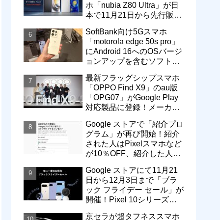
ホ「nubia Z80 Ultra」が日
本で11月21日から先行販
売！価格は13万3800円から
SoftBank向け5Gスマホ
「motorola edge 50s pro」
にAndroid 16へのOSバージ
ョンアップを含むソフトウ
ェア更新が提供開始
最新フラッグシップスマホ
「OPPO Find X9」のau版
「OPG07」がGoogle Play
対応製品に登録！メーカー
版「CPH2797」とともに発
Google ストアで「紹介プロ
売へ
グラム」が再び開始！紹介
された人はPixelスマホなど
が10％OFF、紹介した人は
最大5万円分ストアポイン
Google ストアにて11月21
ト付与
日から12月3日まで「ブラ
ック フライデー セール」が
開催！Pixel 10シリーズや
Pixel 9a・9 Proなどがお得
京セラが超タフネススマホ
に