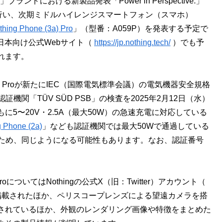
」ブランドにおける新製品発表「Power in Perspective.」
時に行い、次期ミドルハイレンジスマートフォン（スマホ）
thing Phone (3a) Pro
」（型番：A059P）を発表する予定で
日本向け公式Webサイト（
https://jp.nothing.tech/
）でも予
れます。
hone (3a) Proが新たにIEC（国際電気標準会議）の電気機器安全規格
機関「TÜV SÜD PSB」の検査を2025年2月12日（水）
5〜20V・2.5A（最大50W）の急速充電に対応している
g Phone (2a)
」なども認証機関では最大50Wで通過している
るため、同じようになる可能性もあります。なお、認証番号
 (3a) ProについてはNothingの公式X（旧：Twitter）アカウント（
掲載されたほか、ペリスコープレンズによる望遠カメラを搭
されているほか、外観のレンダリング画像や特徴をまとめた