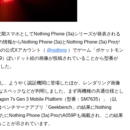
スマホとしてNothing Phone (3a)シリーズが発表される
ng Phone (3a)とNothing Phone (3a) Proが
ngの公式Xアカウント（
@nothing
）でゲーム「ポケットモン
059）ぽいドット絵の画像が投稿されていることから型番が
ました。
Bを通過し、ようやく認証機関に登場したほか、レンダリング画像
なスペックなどが判明しました。まず両機種の共通仕様とし
7s Gen 3 Mobile Platform（型番：SM7635）」（以
ではベンチマークアプリ「Geekbench」の結果にNothing
Nothing Phone (3a) ProのA059Pも掲載され、この結果
していることが示されています。